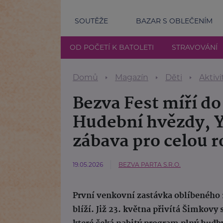
SOUTĚŽE
BAZAR S OBLEČENÍM
OD POČETÍ K BATOLETI
STRAVOVÁNÍ
Domů
Magazín
Děti
Aktivi
Bezva Fest míří do
Hudební hvězdy, Y
zábava pro celou 
19.05.2026
BEZVA PARTA S.R.O.
První venkovní zastávka oblíbeného 
blíží. Již 23. května přivítá Šimkovy