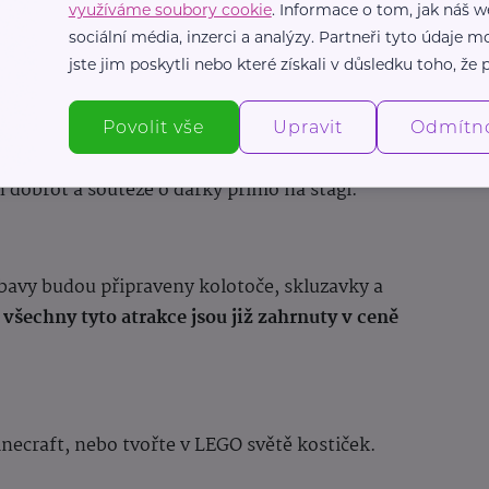
využíváme soubory cookie
. Informace o tom, jak náš w
edením profesionálů vyzkoušet různé disciplíny,
sociální média, inzerci a analýzy. Partneři tyto údaje
jste jim poskytli nebo které získali v důsledku toho, že p
Povolit vše
Upravit
Odmítn
Na děti zde čekají tvořivé dílny s kocourem
dobrot a soutěže o dárky přímo na stagi.
ábavy budou připraveny kolotoče, skluzavky a
e
všechny tyto atrakce jsou již zahrnuty v ceně
necraft, nebo tvořte v LEGO světě kostiček.