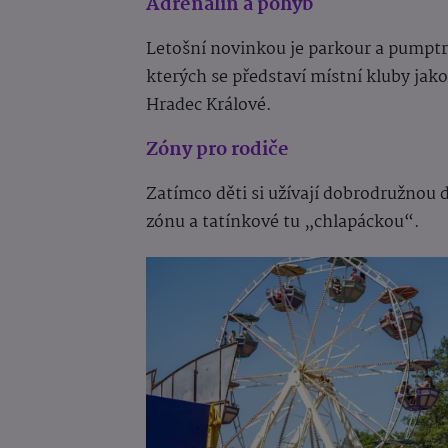
Adrenalin a pohyb
Le
tošní novinkou je parkour a pumptr
kterých se představí místní kluby jak
Hradec Králové.
Zóny pro rodiče
Zatímco děti si užívají dobrodružnou
zónu a tatínkové tu „chlapáckou“.