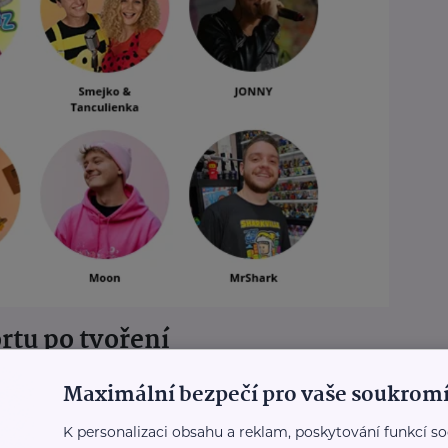
rtu po tvoření
u, ale o aktivním zapojení všech návštěvníků
Maximální bezpečí pro vaše soukromí
K personalizaci obsahu a reklam, poskytování funkcí so