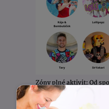
Zóny plné aktivit: Od spo
Festival
není jen o pódiovém program
Sportovní zóna Sportisimo