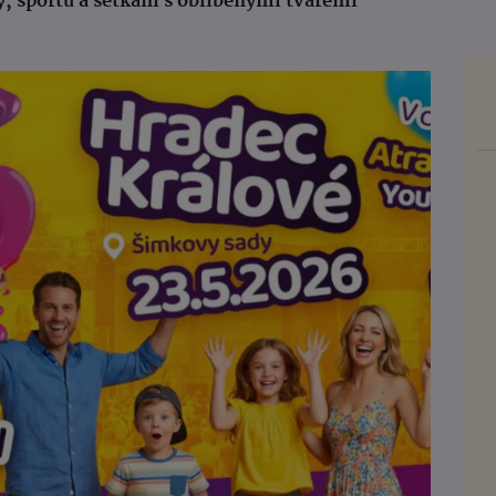
, sportu a setkání s oblíbenými tvářemi