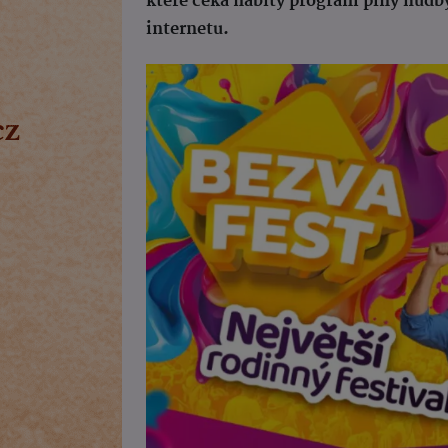
které čeká nabitý program plný hudby
internetu.