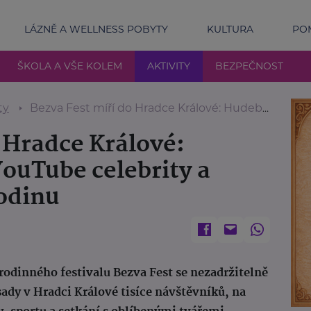
LÁZNĚ A WELLNESS POBYTY
KULTURA
POM
ŠKOLA A VŠE KOLEM
AKTIVITY
BEZPEČNOST
ty
Bezva Fest míří do Hradce Králové: Hudební hvězdy, YouTube celebrity a zábava pro celou rodinu
 Hradce Králové:
ouTube celebrity a
rodinu
rodinného festivalu Bezva Fest se nezadržitelně
 sady v Hradci Králové tisíce návštěvníků, na