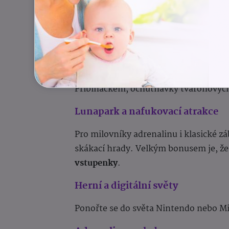
Malí i velcí sportovci si mohou pod v
soutěže a testy šikovnosti či rychlosti.
Pribináčkův Meeting point
Zóna určená pro tvoření a odpočinek. 
Pribináčkem, ochutnávky tvarohových 
Lunapark a nafukovací atrakce
Pro milovníky adrenalinu i klasické z
skákací hrady. Velkým bonusem je, ž
vstupenky
.
Herní a digitální světy
Ponořte se do světa Nintendo nebo Mi