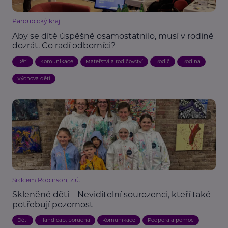
Pardubický kraj
Aby se dítě úspěšně osamostatnilo, musí v rodině
dozrát. Co radí odborníci?
Děti
Komunikace
Mateřství a rodičovství
Rodič
Rodina
Výchova dětí
Srdcem Robinson, z.ú.
Skleněné děti – Neviditelní sourozenci, kteří také
potřebují pozornost
Děti
Handicap, porucha
Komunikace
Podpora a pomoc