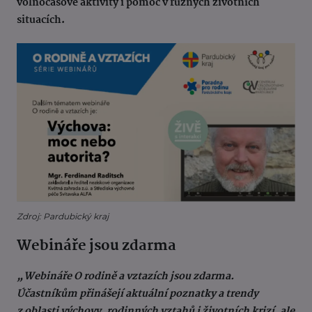
volnočasové aktivity i pomoc v různých životních
situacích.
Zdroj: Pardubický kraj
Webináře jsou zdarma
„Webináře O rodině a vztazích jsou zdarma.
Účastníkům přinášejí aktuální poznatky a trendy
z oblasti výchovy, rodinných vztahů i životních krizí, ale