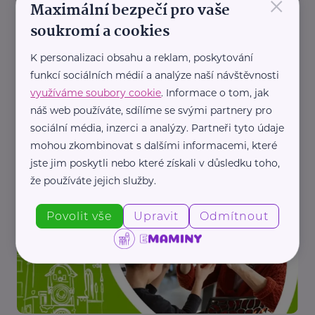
×
Maximální bezpečí pro vaše
soukromí a cookies
K personalizaci obsahu a reklam, poskytování
funkcí sociálních médií a analýze naší návštěvnosti
využíváme soubory cookie
. Informace o tom, jak
náš web používáte, sdílíme se svými partnery pro
sociální média, inzerci a analýzy. Partneři tyto údaje
Městská správa sociálních služeb v Mostě - příspěvková organizace
mohou zkombinovat s dalšími informacemi, které
Když pečujete o rodiče nebo prarodiče: Nové
jste jim poskytli nebo které získali v důsledku toho,
centrum pomůže rodinám zvládnout domácí péči
že používáte jejich služby.
Babička a děda
Péče
Podpora a pomoc
Sociální služby
Povolit vše
Upravit
Odmítnout