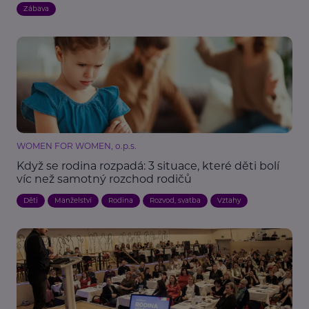
Zábava
WOMEN FOR WOMEN, o.p.s.
Když se rodina rozpadá: 3 situace, které děti bolí
víc než samotný rozchod rodičů
Děti
Manželství
Rodina
Rozvod, svatba
Vztahy