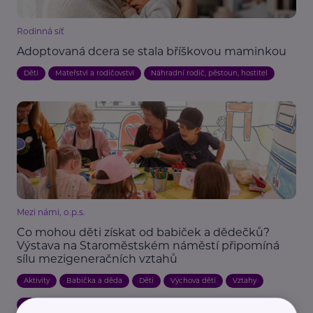
Rodinná síť
Adoptovaná dcera se stala bříškovou maminkou
Děti
Mateřství a rodičovství
Náhradní rodič, pěstoun, hostitel
Mezi námi, o.p.s.
Co mohou děti získat od babiček a dědečků?
Výstava na Staroměstském náměstí připomíná
sílu mezigeneračních vztahů
Aktivity
Babička a děda
Děti
Výchova dětí
Vztahy
Zábava