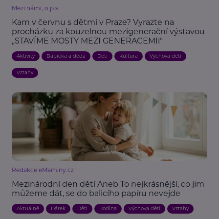
Mezi námi, o.p.s.
Kam v červnu s dětmi v Praze? Vyrazte na
procházku za kouzelnou mezigenerační výstavou
„STAVÍME MOSTY MEZI GENERACEMIi“
Aktivity
Babička a děda
Děti
Kultura
Výchova dětí
Vztahy
Redakce eMaminy.cz
Mezinárodní den dětí Aneb To nejkrásnější, co jim
můžeme dát, se do balicího papíru nevejde
Aktuálně
Dárek
Děti
Rodina
Výchova dětí
Vztahy