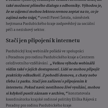
také možnost přímého dialogu s odborníky. Výhodou je,
že se zájemci mohou lektora rovnou zeptat na to, co je
zajímá nebo trápí,“
uvedl Pavel Šotola, náměstek
hejtmana Pardubického kraje zodpovědný za sociální
péči a neziskový sektor.
Stačí jen připojení k internetu
Pardubický kraj webináře pořádá ve spolupráci
s Poradnou pro rodinu Pardubického kraje a Centrem
celoživotního vzdělávání.
„Velkou výhodu webinářů
vidím také v jejich dostupnosti. Lidé se mohou připojit
prakticky odkudkoli. Z pohodlí domova, z chaty nebo
třeba i z parku. Stačí jen zařízení s připojením k
internetu. Pokud navíc nestihnou živé vysílání, mohou
si kdykoli pustit záznam v archivu,“
konstatovala
koordinátorka krajské rodinné politiky Eliška Rájová z
Poradny pro rodinu Pardubického kraje.