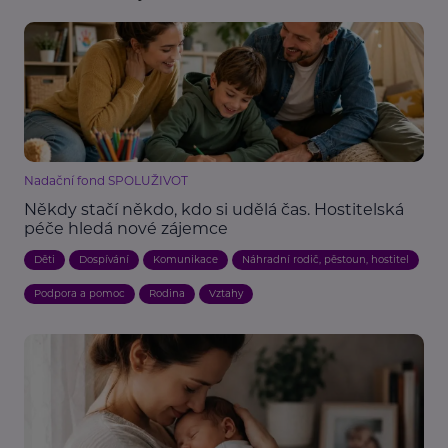
Nadační fond SPOLUŽIVOT
Někdy stačí někdo, kdo si udělá čas. Hostitelská
péče hledá nové zájemce
Děti
Dospívání
Komunikace
Náhradní rodič, pěstoun, hostitel
Podpora a pomoc
Rodina
Vztahy