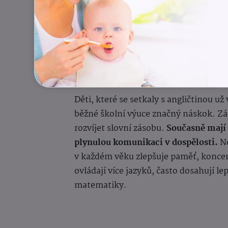
https://www.yout
Rozvoj kognitivních sch
Děti, které se setkaly s angličtinou už
běžné školní výuce značný náskok. Zá
rozvíjet slovní zásobu.
Současně mají 
plynulou komunikaci v dospělosti.
Ne
v každém věku zlepšuje paměť, koncent
ovládají více jazyků, často dosahují l
matematiky.