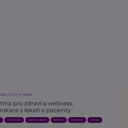
ská, Život ve světě
tina pro zdraví a wellness:
ikace s lékaři a pacienty
a
Cestování
Komunikace
Nemoc
Vzdělání
Zdraví