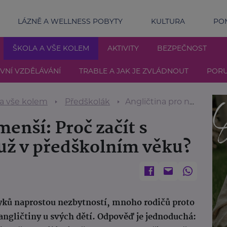
LÁZNĚ A WELLNESS POBYTY
KULTURA
POM
ŠKOLA A VŠE KOLEM
AKTIVITY
BEZPEČNOST
IVNÍ VZDĚLÁVÁNÍ
TRABLE A JAK JE ZVLÁDNOUT
PORU
 a vše kolem
Předškolák
Angličtina pro nejmenší: Proč začít s jazykovými kurzy už v předškolním věku?
menší: Proč začít s
už v předškolním věku?
zyků naprostou nezbytností, mnoho rodičů proto
m angličtiny u svých dětí. Odpověď je jednoduchá: