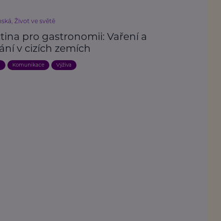
ská, Život ve světě
tina pro gastronomii: Vaření a
ání v cizích zemích
a
Komunikace
Výživa