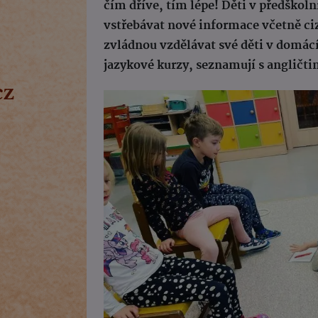
čím dříve, tím lépe! Děti v předškol
vstřebávat nové informace včetně cizí
zvládnou vzdělávat své děti v domácím
jazykové kurzy, seznamují s angličt