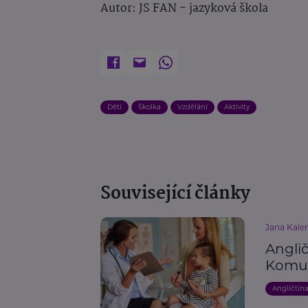
Autor: JS FAN - jazyková škola
Děti
Školka
Vzdělání
Aktivity
Související články
Jana Kalen
Anglič
Komun
Angličtin