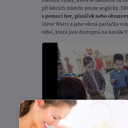
metodu výuky, která je založená na zá
při lekcích mluvilo pouze anglicky. Dě
s pomocí her, písniček nebo obrazov
Steve Watts a jeho věrná parťačka vr
videí, která jsou dostupná na kanále 