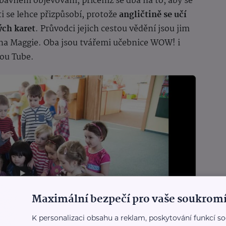
bavném objevování, přičemž se dbá na to, aby se
ti se lehce přizpůsobí, protože
angličtině se učí
ých karet
. Průvodci jejich cestou vědění jsou jim
ána Maggie. Oba jsou tvářemi učebnice WOW! i
You Tube.
Maximální bezpečí pro vaše soukromí
K personalizaci obsahu a reklam, poskytování funkcí so