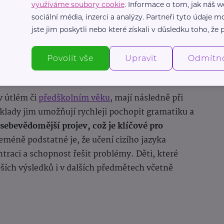
využíváme soubory cookie
. Informace o tom, jak náš w
sociální média, inzerci a analýzy. Partneři tyto údaje
jste jim poskytli nebo které získali v důsledku toho, že p
ube.com/watch?v=5EYO541GDKY
Povolit vše
Upravit
Odmítn
opností
 v útlém či
předškolním věku
, mají následně při
klady jim umožňují rychleji pochopit gramatiku a
sebevědomější projev, což je klíčové pro
méně podstatné je, že učení cizího jazyka
raci a schopnost řešit problémy. Děti, které
epších výsledků i v dalších předmětech včetně