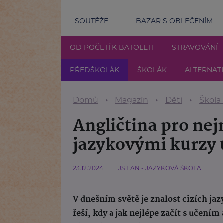
SOUTĚŽE
BAZAR S OBLEČENÍM
OD POČETÍ K BATOLETI
STRAVOVÁNÍ
PŘEDŠKOLÁK
ŠKOLÁK
ALTERNAT
Domů
Magazín
Děti
Škola
Angličtina pro nej
jazykovými kurzy 
23.12.2024
JS FAN - JAZYKOVÁ ŠKOLA
V dnešním světě je znalost cizích ja
řeší, kdy a jak nejlépe začít s učení