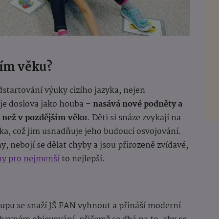
ním věku?
dstartování výuky cizího jazyka, nejen
je doslova jako houba –
nasává nové podněty a
 než v pozdějším věku
. Děti si snáze zvykají na
yka, což jim usnadňuje jeho budoucí osvojování.
, nebojí se dělat chyby a jsou přirozeně zvídavé,
iny pro nejmenší
to nejlepší.
upu se snaží JŠ FAN vyhnout a přináší moderní