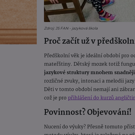
Zdroj: JS FAN - jazyková škola
Proč začít už v předškol
Předškolní věk je ideální období pro o
mateřštiny. Dětský mozek totiž fungu
jazykové struktury mnohem snadněji
rozličné zvuky, intonaci a melodii jaz
Děti v tomto období nemají ani zábrany
což je pro
přihlášení do kurzů angličt
Povinnost? Objevování!
Nucení do výuky? Přesně tomuto příst