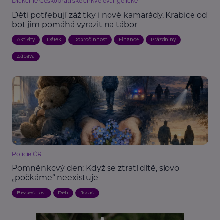
Diakonie Českobratrské církve evangelické
Děti potřebují zážitky i nové kamarády. Krabice od
bot jim pomáhá vyrazit na tábor
Aktivity
Dárek
Dobročinnost
Finance
Prázdniny
Zábava
Policie ČR
Pomněnkový den: Když se ztratí dítě, slovo
„počkáme“ neexistuje
Bezpečnost
Děti
Rodič