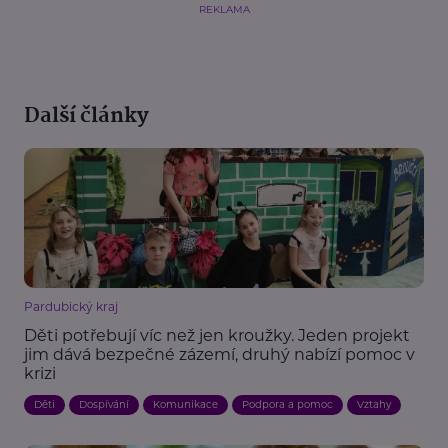
REKLAMA
Další články
Pardubický kraj
Děti potřebují víc než jen kroužky. Jeden projekt
jim dává bezpečné zázemí, druhý nabízí pomoc v
krizi
Děti
Dospívání
Komunikace
Podpora a pomoc
Vztahy