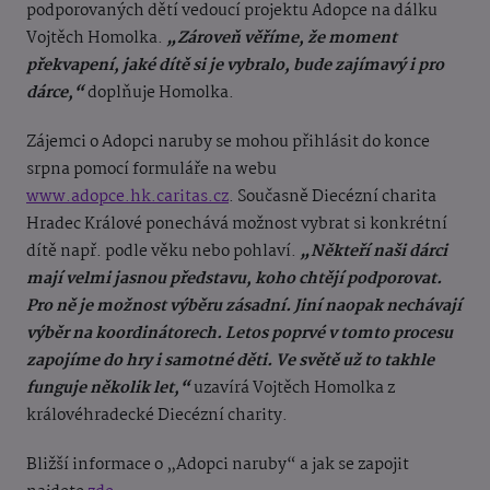
podporovaných dětí vedoucí projektu Adopce na dálku
Vojtěch Homolka.
„Zároveň věříme, že moment
překvapení, jaké dítě si je vybralo, bude zajímavý i pro
dárce,“
doplňuje Homolka.
Zájemci o Adopci naruby se mohou přihlásit do konce
srpna pomocí formuláře na webu
www.adopce.hk.caritas.cz
. Současně Diecézní charita
Hradec Králové ponechává možnost vybrat si konkrétní
dítě např. podle věku nebo pohlaví.
„Někteří naši dárci
mají velmi jasnou představu, koho chtějí podporovat.
Pro ně je možnost výběru zásadní. Jiní naopak nechávají
výběr na koordinátorech. Letos poprvé v tomto procesu
zapojíme do hry i samotné děti. Ve světě už to takhle
funguje několik let,“
uzavírá Vojtěch Homolka z
královéhradecké Diecézní charity.
Bližší informace o „Adopci naruby“ a jak se zapojit