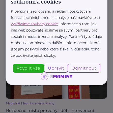
soukromí a cookies
K personalizaci obsahu a reklam, poskytování
funkcí sociálních médií a analýze naší návštěvnosti
využíváme soubory cookie
. Informace o tom, jak
náš web používáte, sdílíme se svými partnery pro
Moravskoslezský kraj
sociální média, inzerci a analýzy. Partneři tyto údaje
Děti potřebují pomoc včas. Moravskoslezský kraj
mohou zkombinovat s dalšími informacemi, které
otevírá nové centrum a investuje do prevence
jste jim poskytli nebo které získali v důsledku toho,
Děti
Dospívání
Krizová situace
Podpora a pomoc
Rodina
že používáte jejich služby.
Povolit vše
Upravit
Odmítnout
Magistrát hlavního města Prahy
Bezpečné místo pro ženy i děti. Intervenční