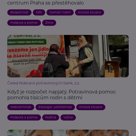
centrum Praha se přestěhovalo
Bezpečnost
Děti
Domácí násilí
Krizová situace
Podpora a pomoc
Žena
Česká federace potravinových bank, z.s.
Když je rozpočet napjatý. Potravinová pomoc
pomohla tisícům rodin s dětmi
Dobročinnost
Ekologie, udržitelnost
Krizová situace
Podpora a pomoc
Rodina
Výživa