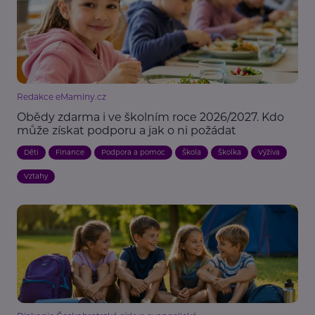
Redakce eMaminy.cz
Obědy zdarma i ve školním roce 2026/2027. Kdo
může získat podporu a jak o ni požádat
Děti
Finance
Podpora a pomoc
Škola
Školka
Výživa
Vztahy