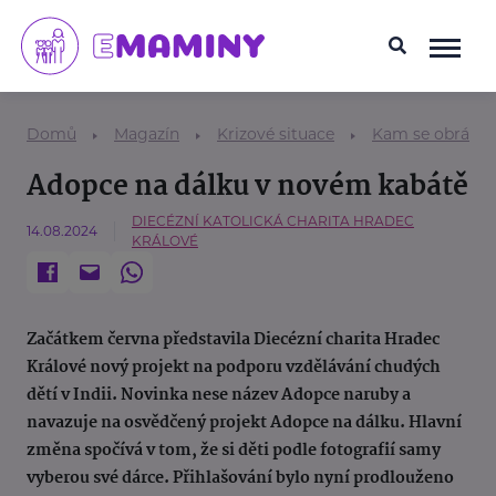
Domů
Magazín
Krizové situace
Kam se obrátit
Adopce na dálku v novém kabátě
DIECÉZNÍ KATOLICKÁ CHARITA HRADEC
14.08.2024
KRÁLOVÉ
Začátkem června představila Diecézní charita Hradec
Králové nový projekt na podporu vzdělávání chudých
dětí v Indii. Novinka nese název Adopce naruby a
navazuje na osvědčený projekt Adopce na dálku. Hlavní
změna spočívá v tom, že si děti podle fotografií samy
vyberou své dárce. Přihlašování bylo nyní prodlouženo