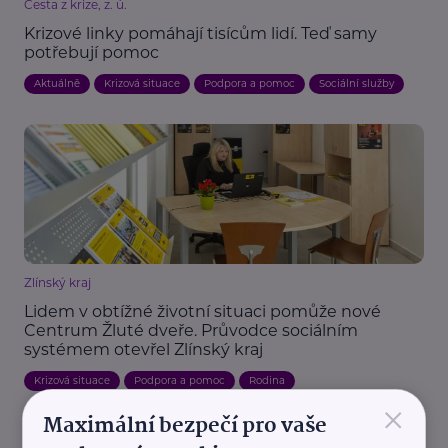
Cesta z krize, z. ú.
Krizové linky pomáhají tisícům lidí. Teď samy
potřebují pomoc
Aktuálně
Krizová situace
Podpora a pomoc
Sociální služby
Zlínský kraj
Lidem v obtížné životní situaci pomůže nové
Centrum Žluté dveře. Průvodce sociálním
systémem otevřel Zlínský kraj
Krizová situace
Podpora a pomoc
Rodina
×
Maximální bezpečí pro vaše