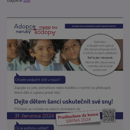
najdete
zde
.