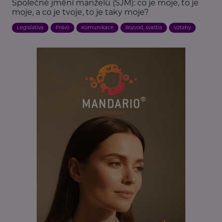
Společné jmění manželů (SJM): co je moje, to je
moje, a co je tvoje, to je taky moje?
Legislativa
Právo
Komunikace
Rozvod, svatba
Vztahy