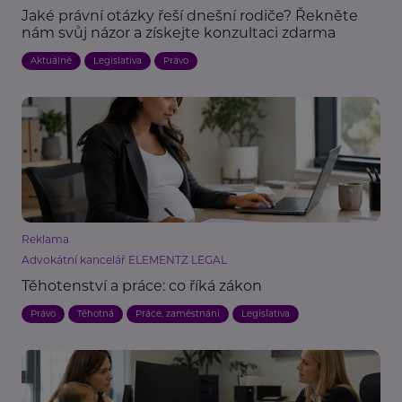
Jaké právní otázky řeší dnešní rodiče? Řekněte
nám svůj názor a získejte konzultaci zdarma
Aktuálně
Legislativa
Právo
Reklama
Advokátní kancelář ELEMENTZ LEGAL
Těhotenství a práce: co říká zákon
Právo
Těhotná
Práce, zaměstnání
Legislativa