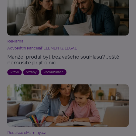
Reklama
Advokátní kancelář ELEMENTZ LEGAL
Manžel prodal byt bez vašeho souhlasu? Ještě
nemusíte přijít o nic
Právo
Vztahy
Komunikace
Redakce eMaminy.cz