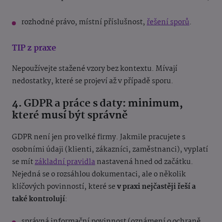
rozhodné právo, místní příslušnost,
řešení sporů
.
TIP z praxe
Nepoužívejte stažené vzory bez kontextu. Mívají
nedostatky, které se projeví až v případě sporu.
4. GDPR a práce s daty: minimum,
které musí být správně
GDPR není jen pro velké firmy. Jakmile pracujete s
osobními údaji (klienti, zákazníci, zaměstnanci), vyplatí
se mít
základní pravidla
nastavená hned od začátku.
Nejedná se o rozsáhlou dokumentaci, ale o několik
klíčových povinností, které se
v praxi nejčastěji řeší a
také kontrolují
:
správná informační povinnost (oznámení o ochraně