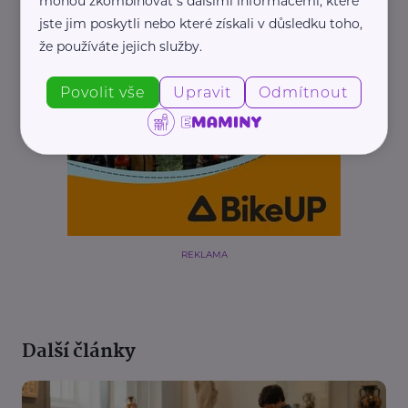
mohou zkombinovat s dalšími informacemi, které
jste jim poskytli nebo které získali v důsledku toho,
že používáte jejich služby.
Povolit vše
Upravit
Odmítnout
REKLAMA
Další články