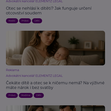
Advokátní kancelář ELEMENTZ LEGAL
Otec se nehlásí k dítěti? Jak funguje určení
otcovství soudem
Rodič
Právo
Děti
Reklama
Advokátní kancelář ELEMENTZ LEGAL
Čekáte dítě a otec se k ničemu nemá? Na výživné
máte nárok i bez svatby
Právo
Rodina
Děti