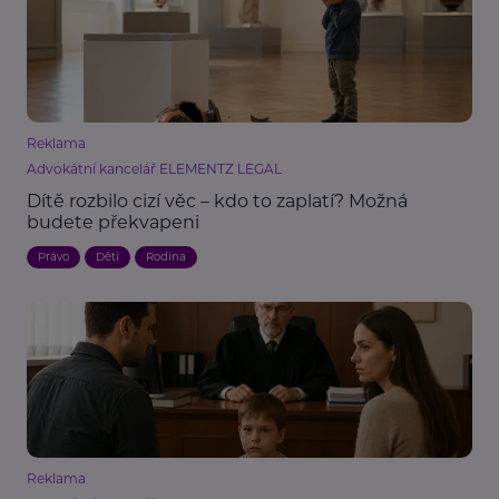
Reklama
Advokátní kancelář ELEMENTZ LEGAL
Dítě rozbilo cizí věc – kdo to zaplatí? Možná
budete překvapeni
Právo
Děti
Rodina
Reklama