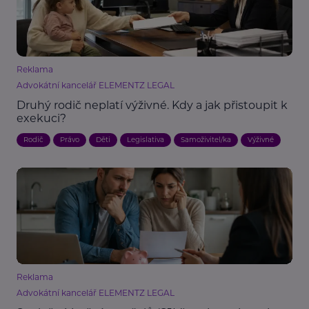
Reklama
Advokátní kancelář ELEMENTZ LEGAL
Druhý rodič neplatí výživné. Kdy a jak přistoupit k
exekuci?
Rodič
Právo
Děti
Legislativa
Samoživitel/ka
Výživné
Reklama
Advokátní kancelář ELEMENTZ LEGAL