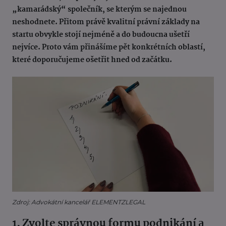
„kamarádský“ společník, se kterým se najednou
neshodnete. Přitom právě kvalitní právní základy na
startu obvykle stojí nejméně a do budoucna ušetří
nejvíce. Proto vám přinášíme pět konkrétních oblastí,
které doporučujeme ošetřit hned od začátku.
Zdroj: Advokátní kancelář ELEMENTZLEGAL
1. Zvolte správnou formu podnikání a