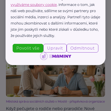
využíváme soubory cookie
. Informace o tom, jak
náš web používáte, sdílíme se svými partnery pro
sociální média, inzerci a analýzy. Partneři tyto údaje
Mezi námi, o.p.s.
mohou zkombinovat s dalšími informacemi, které
Co mohou děti získat od babiček a dědečků?
jste jim poskytli nebo které získali v důsledku toho,
Výstava na Staroměstském náměstí připomíná
že používáte jejich služby.
sílu mezigeneračních vztahů
Aktivity
Babička a děda
Děti
Výchova dětí
Vztahy
Povolit vše
Upravit
Odmítnout
Zábava
Městská správa sociálních služeb v Mostě - příspěvková organizace
Když pečujete o rodiče nebo prarodiče: Nové