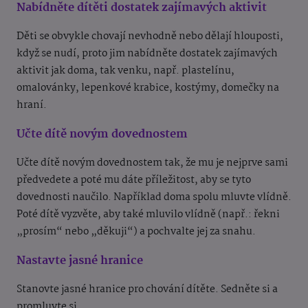
Nabídněte dítěti dostatek zajímavých aktivit ​​
Děti se obvykle chovají nevhodně nebo dělají hlouposti,
když se nudí, proto jim nabídněte dostatek zajímavých
aktivit jak doma, tak venku, např. plastelínu,
omalovánky, lepenkové krabice, kostýmy, domečky na
hraní.
Učte dítě novým dovednostem
Učte dítě novým dovednostem tak, že mu je nejprve sami
předvedete a poté mu dáte příležitost, aby se tyto
dovednosti naučilo. Například doma spolu mluvte vlídně.
Poté dítě vyzvěte, aby také mluvilo vlídně (např.: řekni
„prosím“ nebo „děkuji“) a pochvalte jej za snahu.
Nastavte jasné hranice
Stanovte jasné hranice pro chování dítěte. Sedněte si a
promluvte si