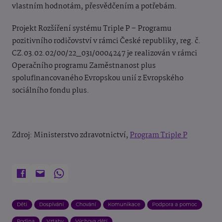
vlastním hodnotám, přesvědčením a potřebám.
Projekt Rozšíření systému Triple P – Programu
pozitivního rodičovství v rámci České republiky, reg. č.
CZ.03.02.02/00/22_031/0004247 je realizován v rámci
Operačního programu Zaměstnanost plus
spolufinancovaného Evropskou unií z Evropského
sociálního fondu plus.
Zdroj: Ministerstvo zdravotnictví,
Program Triple P
Děti
Dospívání
Chování
Komunikace
Podpora a pomoc
Rodina
Vztahy
Výchova dětí