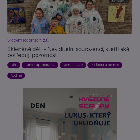
Srdcem Robinson, z.ú.
Skleněné děti – Neviditelní sourozenci, kteří také
potřebují pozornost
Děti
Handicap, porucha
Komunikace
Podpora a pomoc
Rodina