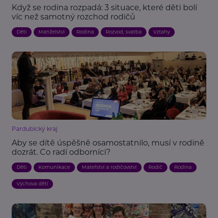
Když se rodina rozpadá: 3 situace, které děti bolí
víc než samotný rozchod rodičů
Děti
Manželství
Rodina
Rozvod, svatba
Vztahy
Pardubický kraj
Aby se dítě úspěšně osamostatnilo, musí v rodině
dozrát. Co radí odborníci?
Děti
Komunikace
Mateřství a rodičovství
Rodič
Rodina
Výchova dětí