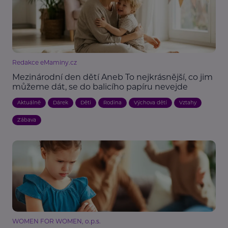
Redakce eMaminy.cz
Mezinárodní den dětí Aneb To nejkrásnější, co jim
můžeme dát, se do balicího papíru nevejde
Aktuálně
Dárek
Děti
Rodina
Výchova dětí
Vztahy
Zábava
WOMEN FOR WOMEN, o.p.s.