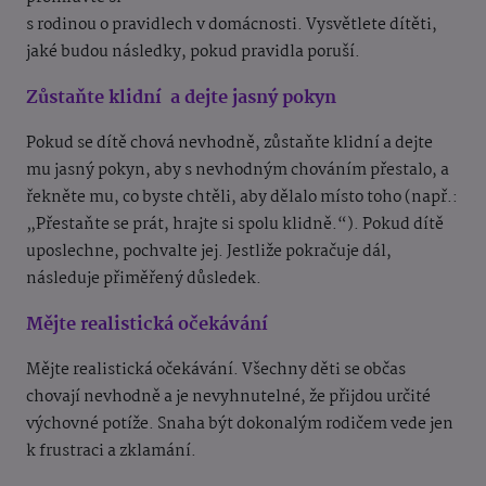
s rodinou o pravidlech v domácnosti. Vysvětlete dítěti,
jaké budou následky, pokud pravidla poruší.
Zůstaňte klidní a dejte jasný pokyn
Pokud se dítě chová nevhodně, zůstaňte klidní a dejte
mu jasný pokyn, aby s nevhodným chováním přestalo, a
řekněte mu, co byste chtěli, aby dělalo místo toho (např.:
„Přestaňte se prát, hrajte si spolu klidně.“). Pokud dítě
uposlechne, pochvalte jej. Jestliže pokračuje dál,
následuje přiměřený důsledek.
Mějte realistická očekávání
Mějte realistická očekávání. Všechny děti se občas
chovají nevhodně a je nevyhnutelné, že přijdou určité
výchovné potíže. Snaha být dokonalým rodičem vede jen
k frustraci a zklamání.