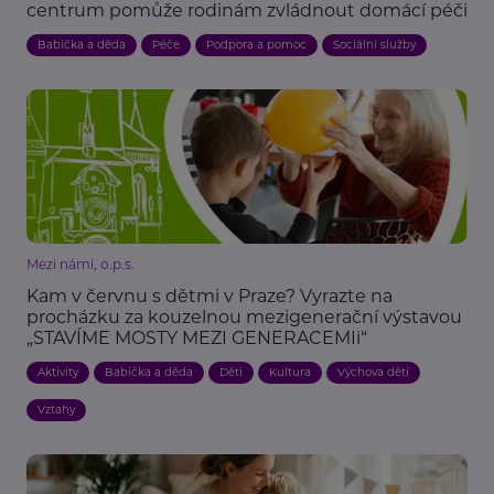
centrum pomůže rodinám zvládnout domácí péči
Babička a děda
Péče
Podpora a pomoc
Sociální služby
Mezi námi, o.p.s.
Kam v červnu s dětmi v Praze? Vyrazte na
procházku za kouzelnou mezigenerační výstavou
„STAVÍME MOSTY MEZI GENERACEMIi“
Aktivity
Babička a děda
Děti
Kultura
Výchova dětí
Vztahy