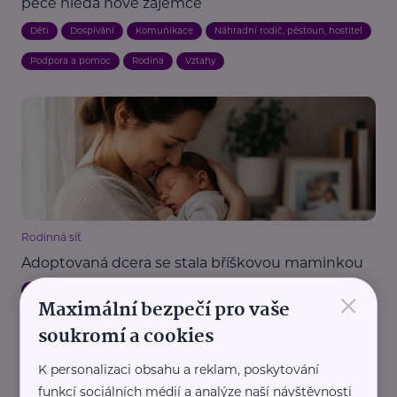
péče hledá nové zájemce
Děti
Dospívání
Komunikace
Náhradní rodič, pěstoun, hostitel
Podpora a pomoc
Rodina
Vztahy
Rodinná síť
Adoptovaná dcera se stala bříškovou maminkou
×
Děti
Mateřství a rodičovství
Náhradní rodič, pěstoun, hostitel
Maximální bezpečí pro vaše
soukromí a cookies
K personalizaci obsahu a reklam, poskytování
funkcí sociálních médií a analýze naší návštěvnosti