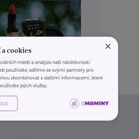
×
 a cookies
ciálních médií a analýze naší návštěvnosti
REKLAMA
eb používáte, sdílíme se svými partnery pro
 mohou zkombinovat s dalšími informacemi, které
oužíváte jejich služby.
out