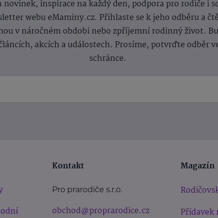
 novinek, inspirace na každý den, podpora pro rodiče i s
letter webu eMaminy.cz. Přihlaste se k jeho odběru a čt
ou v náročném období nebo zpříjemní rodinný život. Buď
článcích, akcích a událostech. Prosíme, potvrďte odběr v
schránce.
Kontakt
Magazín
y
Rodičovsk
Pro prarodiče s.r.o.
obchod@proprarodice.cz
hodní
Přídavek 