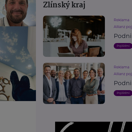
Zlínský kraj
Reklama
Allianz poj
Podni
Pojištění
Reklama
Allianz poj
Podni
Pojištění