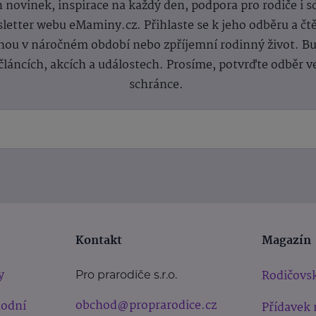
 novinek, inspirace na každý den, podpora pro rodiče i s
letter webu eMaminy.cz. Přihlaste se k jeho odběru a čt
ou v náročném období nebo zpříjemní rodinný život. Buď
článcích, akcích a událostech. Prosíme, potvrďte odběr v
schránce.
Kontakt
Magazín
y
Rodičovsk
Pro prarodiče s.r.o.
obchod@proprarodice.cz
hodní
Přídavek 