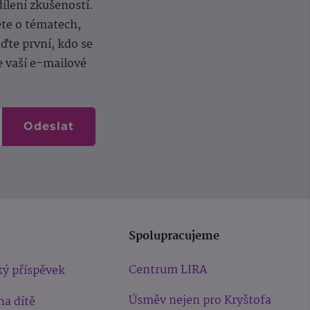
dílení zkušeností.
ěte o tématech,
te první, kdo se
e vaší e-mailové
Odeslat
Spolupracujeme
Centrum LIRA
ý příspěvek
Úsměv nejen pro Kryštofa
na dítě