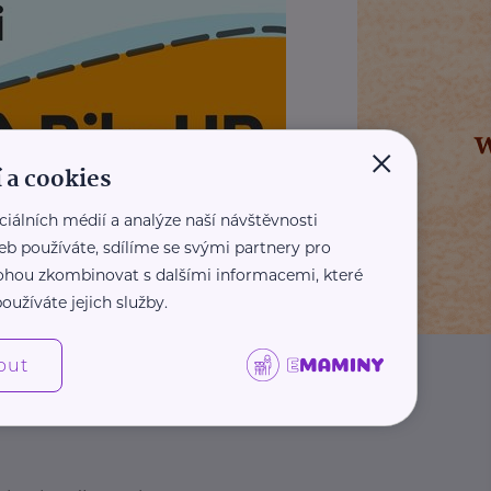
×
 a cookies
ciálních médií a analýze naší návštěvnosti
REKLAMA
eb používáte, sdílíme se svými partnery pro
 mohou zkombinovat s dalšími informacemi, které
oužíváte jejich služby.
out