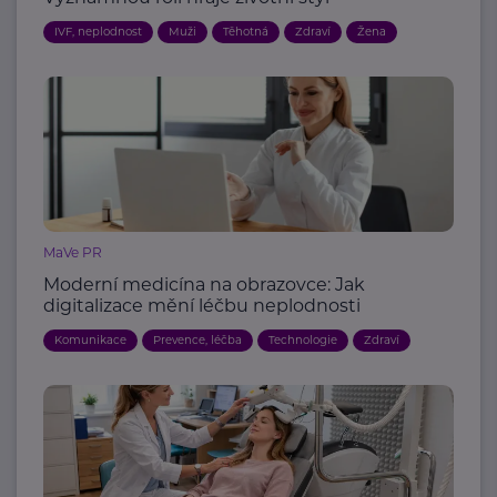
IVF, neplodnost
Muži
Těhotná
Zdraví
Žena
MaVe PR
Moderní medicína na obrazovce: Jak
digitalizace mění léčbu neplodnosti
Komunikace
Prevence, léčba
Technologie
Zdraví