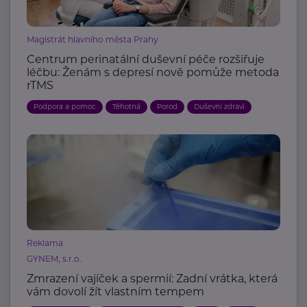
Magistrát hlavního města Prahy
Centrum perinatální duševní péče rozšiřuje
léčbu: Ženám s depresí nově pomůže metoda
rTMS
Podpora a pomoc
Těhotná
Porod
Duševní zdraví
Reklama
GYNEM, s.r.o.
Zmrazení vajíček a spermií: Zadní vrátka, která
vám dovolí žít vlastním tempem