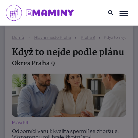
Domů
Hlavní město Praha
Praha 9
Když to nejde pod
Když to nejde podle plánu
Okres Praha 9
MaVe PR
Odborníci varují: Kvalita spermií se zhoršuje.
Významnou roli hraje životní styl