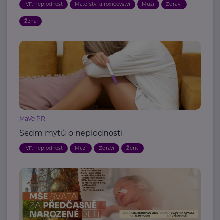
IVF, neplodnost
Mateřství a rodičovství
Muži
Zdraví
Žena
MaVe PR
Sedm mýtů o neplodnosti
IVF, neplodnost
Muži
Zdraví
Žena