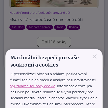
Nadační fond pro předčasně narozené děti
Mše svatá za předčasně narozené děti
Aktuálně
Podpora a pomoc
Rodič
Rodina
Další články
×
Maximální bezpečí pro vaše
soukromí a cookies
K personalizaci obsahu a reklam, poskytování
funkcí sociálních médií a analýze naší návštěvnosti
Newsletter
využíváme soubory cookie
. Informace o tom, jak
náš web používáte, sdílíme se svými partnery pro
Pravidelný přísun novinek, inspirace na každý den,
sociální média, inzerci a analýzy. Partneři tyto údaje
podpora pro rodiče i sdílení zkušeností. Takový je
mohou zkombinovat s dalšími informacemi, které