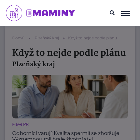
Domů
Plzeňský kraj
Když to nejde podle plánu
Když to nejde podle plánu
Plzeňský kraj
MaVe PR
Odborníci varují: Kvalita spermií se zhoršuje.
Významnou roli hraje životní styl