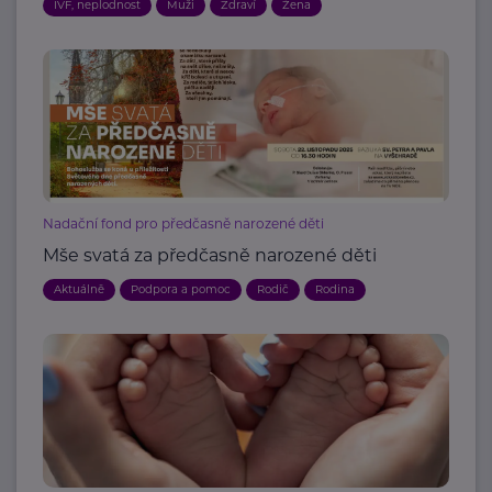
IVF, neplodnost
Muži
Zdraví
Žena
Nadační fond pro předčasně narozené děti
Mše svatá za předčasně narozené děti
Aktuálně
Podpora a pomoc
Rodič
Rodina