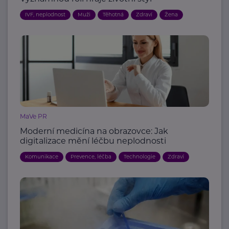
IVF, neplodnost
Muži
Těhotná
Zdraví
Žena
MaVe PR
Moderní medicína na obrazovce: Jak
digitalizace mění léčbu neplodnosti
Komunikace
Prevence, léčba
Technologie
Zdraví