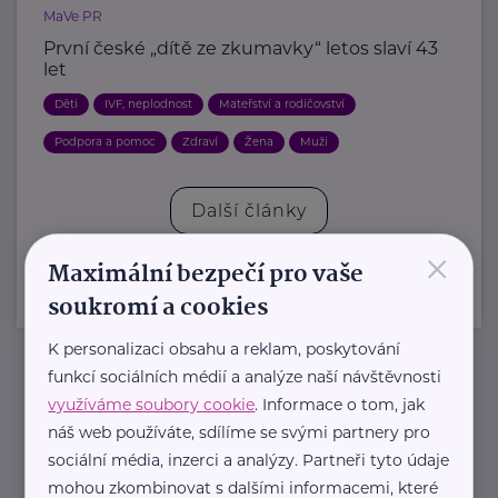
MaVe PR
První české „dítě ze zkumavky“ letos slaví 43
let
Děti
IVF, neplodnost
Mateřství a rodičovství
Podpora a pomoc
Zdraví
Žena
Muži
Další články
×
Maximální bezpečí pro vaše
soukromí a cookies
K personalizaci obsahu a reklam, poskytování
funkcí sociálních médií a analýze naší návštěvnosti
Newsletter
využíváme soubory cookie
. Informace o tom, jak
náš web používáte, sdílíme se svými partnery pro
sociální média, inzerci a analýzy. Partneři tyto údaje
Pravidelný přísun novinek, inspirace na každý den,
mohou zkombinovat s dalšími informacemi, které