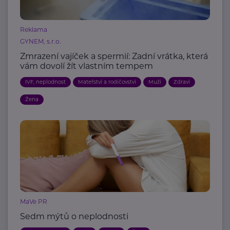
Reklama
GYNEM, s.r.o.
Zmrazení vajíček a spermií: Zadní vrátka, která
vám dovolí žít vlastním tempem
IVF, neplodnost
Mateřství a rodičovství
Muži
Zdraví
Žena
MaVe PR
Sedm mýtů o neplodnosti