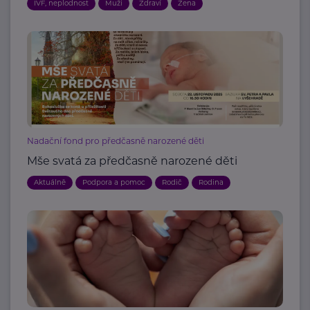
IVF, neplodnost
Muži
Zdraví
Žena
Nadační fond pro předčasně narozené děti
Mše svatá za předčasně narozené děti
Aktuálně
Podpora a pomoc
Rodič
Rodina