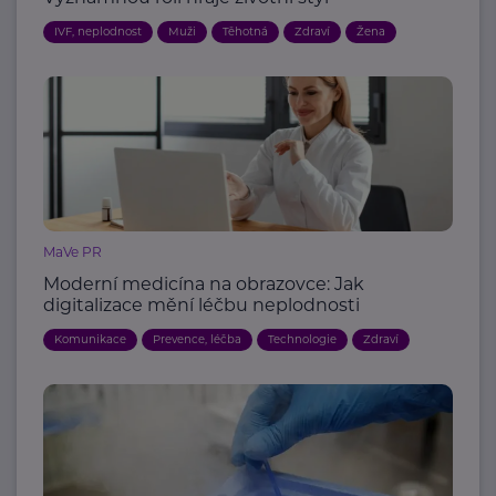
IVF, neplodnost
Muži
Těhotná
Zdraví
Žena
MaVe PR
Moderní medicína na obrazovce: Jak
digitalizace mění léčbu neplodnosti
Komunikace
Prevence, léčba
Technologie
Zdraví