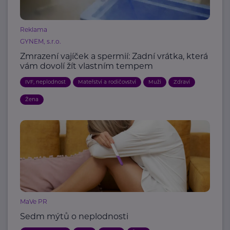
Reklama
GYNEM, s.r.o.
Zmrazení vajíček a spermií: Zadní vrátka, která
vám dovolí žít vlastním tempem
IVF, neplodnost
Mateřství a rodičovství
Muži
Zdraví
Žena
MaVe PR
Sedm mýtů o neplodnosti