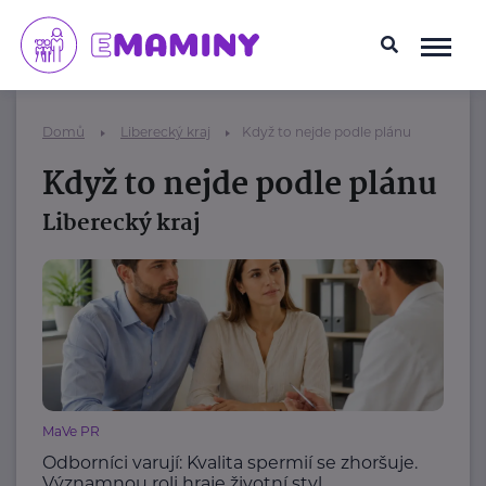
Domů
Liberecký kraj
Když to nejde podle plánu
Když to nejde podle plánu
Liberecký kraj
MaVe PR
Odborníci varují: Kvalita spermií se zhoršuje.
Významnou roli hraje životní styl