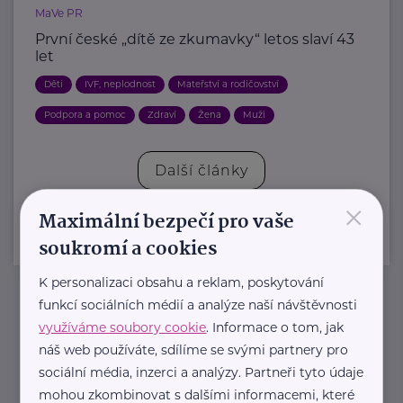
MaVe PR
První české „dítě ze zkumavky“ letos slaví 43
let
Děti
IVF, neplodnost
Mateřství a rodičovství
Podpora a pomoc
Zdraví
Žena
Muži
Další články
×
Maximální bezpečí pro vaše
soukromí a cookies
K personalizaci obsahu a reklam, poskytování
funkcí sociálních médií a analýze naší návštěvnosti
Newsletter
využíváme soubory cookie
. Informace o tom, jak
náš web používáte, sdílíme se svými partnery pro
sociální média, inzerci a analýzy. Partneři tyto údaje
Pravidelný přísun novinek, inspirace na každý den,
mohou zkombinovat s dalšími informacemi, které