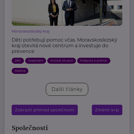
Moravskoslezský kraj
Děti potřebují pomoc včas. Moravskoslezský
kraj otevírá nové centrum a investuje do
prevence
Děti
Dospívání
Krizová situace
Podpora a pomoc
Rodina
Další články
Zobrazit přehled společností
Změnit kraj
Společnosti