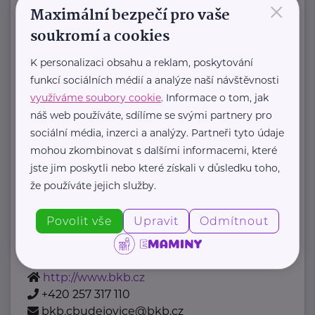
×
Maximální bezpečí pro vaše
Amelie od roku 2006 pomáhá žít život
soukromí a cookies
s rakovinou:
K personalizaci obsahu a reklam, poskytování
funkcí sociálních médií a analýze naší návštěvnosti
poskytujeme
využíváme soubory cookie
. Informace o tom, jak
psychosociální pomoc
náš web používáte, sdílíme se svými partnery pro
onkologicky nemocným a ...
sociální média, inzerci a analýzy. Partneři tyto údaje
mohou zkombinovat s dalšími informacemi, které
https://www.amelie-zs.cz/
jste jim poskytli nebo které získali v důsledku toho,
+420 739 001 123
že používáte jejich služby.
praha@amelie-zs.cz
Povolit vše
Upravit
Odmítnout
Bílý kruh bezpečí, z.s.
U Trojice
Praha
http://www.bkb.cz
+420 257 317 110
bkb.cbudejovice@bkb.cz