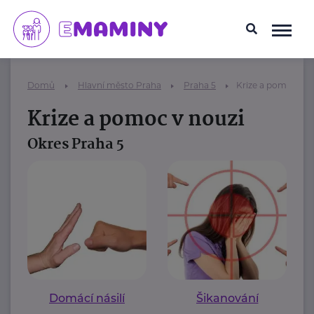
Domů
Hlavní město Praha
Praha 5
Krize a pomoc v n
Krize a pomoc v nouzi
Okres Praha 5
Domácí násilí
Šikanování