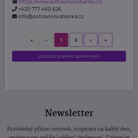
https://www.potravinovebanky.cz/
+420 777 460 626
info@potravinovabanka.cz
2
›
»
«
‹
1
Zobrazit přehled společností
Newsletter
Pravidelný přísun novinek, inspirace na každý den,
podpora pro rodiče i sdílení zkušeností. Takový je