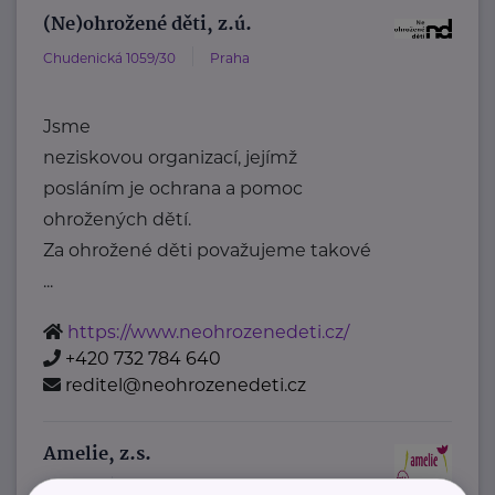
(Ne)ohrožené děti, z.ú.
Chudenická 1059/30
Praha
Jsme
neziskovou organizací, jejímž
posláním je ochrana a pomoc
ohrožených dětí.
Za ohrožené děti považujeme takové
...
https://www.neohrozenedeti.cz/
+420 732 784 640
reditel@neohrozenedeti.cz
Amelie, z.s.
Šaldova
Praha