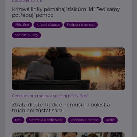
Cesta z krize, z. ú.
Krizové linky pomáhají tisícům lidí. Teď samy
potřebují pomoc
Aktuálně
Krizová situace
Podpora a pomoc
Sociální služby
Centrum pro rodinu a sociální péči v Brně
Ztráta dítěte: Rodiče nemusí na bolest a
truchlení zůstat sami
Děti
Mateřství a rodičovství
Podpora a pomoc
Rodič