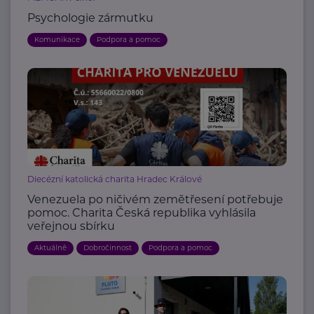
Psychologie zármutku
Komunikace
Podpora a pomoc
Diecézní katolická charita Hradec Králové
Venezuela po ničivém zemětřesení potřebuje
pomoc. Charita Česká republika vyhlásila
veřejnou sbírku
Aktuálně
Dobročinnost
Podpora a pomoc