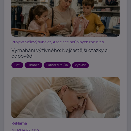
Projekt VašeVýživné.cz, Asociace neúplných rodin z.s.
Vymáhání výživného: Nejčastější otázky a
odpovědi
Děti
Finance
Samoživitel/ka
Výživné
Reklama
MEMOARY s.r.o.