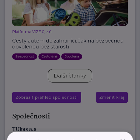
Platforma VIZE 0, z.ú.
Cesty autem do zahraničí: Jak na bezpečnou
dovolenou bez starostí
Bezpečnost
Cestování
Dovolená
Další články
Zobrazit přehled společností
Změnit kraj
Společnosti
TUkas a.s
K Hrušovu 344/6
Štěrboholy, Praha 10