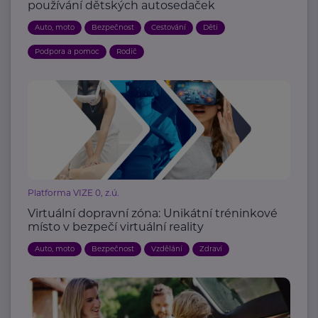
používání dětských autosedaček
Auto, moto
Bezpečnost
Cestování
Děti
Podpora a pomoc
Rodič
Platforma VIZE 0, z.ú.
Virtuální dopravní zóna: Unikátní tréninkové
místo v bezpečí virtuální reality
Auto, moto
Bezpečnost
Vzdělání
Zdraví