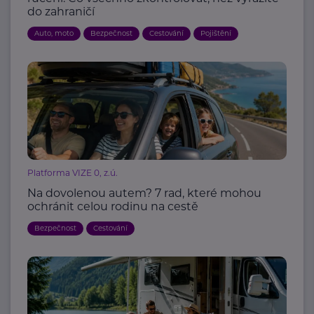
do zahraničí
Auto, moto
Bezpečnost
Cestování
Pojištění
Platforma VIZE 0, z.ú.
Na dovolenou autem? 7 rad, které mohou
ochránit celou rodinu na cestě
Bezpečnost
Cestování