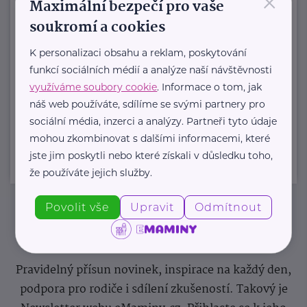
×
Maximální bezpečí pro vaše
https://www.tukas.cz/
soukromí a cookies
+420 267 229 111
sekretariat@tukas.cz
K personalizaci obsahu a reklam, poskytování
funkcí sociálních médií a analýze naší návštěvnosti
využíváme soubory cookie
. Informace o tom, jak
náš web používáte, sdílíme se svými partnery pro
Zobrazit přehled společností
sociální média, inzerci a analýzy. Partneři tyto údaje
mohou zkombinovat s dalšími informacemi, které
jste jim poskytli nebo které získali v důsledku toho,
že používáte jejich služby.
Povolit vše
Upravit
Odmítnout
Newsletter
Pravidelný přísun novinek, inspirace na každý den,
podpora pro rodiče i sdílení zkušeností. Takový je