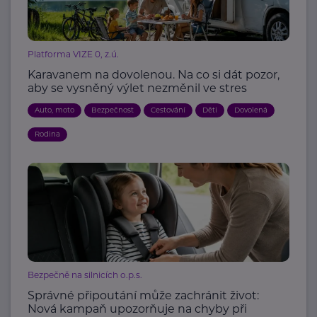
Platforma VIZE 0, z.ú.
Karavanem na dovolenou. Na co si dát pozor,
aby se vysněný výlet nezměnil ve stres
Auto, moto
Bezpečnost
Cestování
Děti
Dovolená
Rodina
Bezpečně na silnicích o.p.s.
Správné připoutání může zachránit život:
Nová kampaň upozorňuje na chyby při