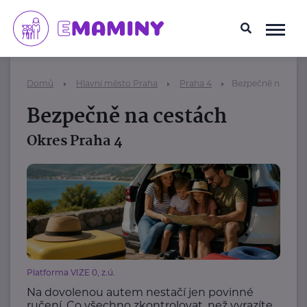
Domů
Hlavní město Praha
Praha 4
Bezpečně na cest
Bezpečně na cestách
Okres Praha 4
Platforma VIZE 0, z.ú.
Na dovolenou autem nestačí jen povinné
ručení. Co všechno zkontrolovat, než vyrazíte