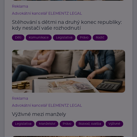
Reklama
Advokátní kancelář ELEMENTZ LEGAL
Stěhování s dětmi na druhý konec republiky:
kdy nestačí vaše rozhodnutí
Děti
Komunikace
Legislativa
Právo
Rodič
Reklama
Advokátní kancelář ELEMENTZ LEGAL
Výživné mezi manžely
Legislativa
Manželství
Právo
Rozvod, svatba
Výživné