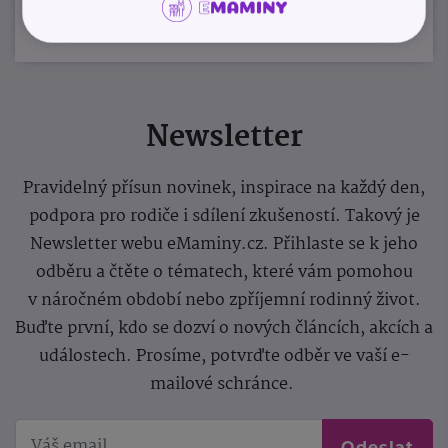
Newsletter
Pravidelný přísun novinek, inspirace na každý den,
podpora pro rodiče i sdílení zkušeností. Takový je
Newsletter webu eMaminy.cz. Přihlaste se k jeho
odběru a čtěte o tématech, které vám pomohou
v náročném období nebo zpříjemní rodinný život.
Buďte první, kdo se dozví o nových článcích, akcích a
událostech. Prosíme, potvrďte odběr ve vaší e-
mailové schránce.
Odeslat