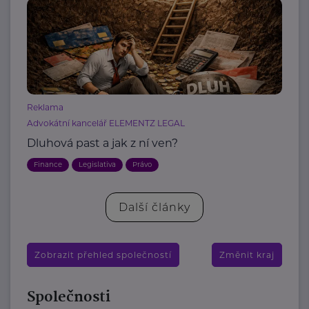
Reklama
Advokátní kancelář ELEMENTZ LEGAL
Dluhová past a jak z ní ven?
Finance
Legislativa
Právo
Další články
Zobrazit přehled společností
Změnit kraj
Společnosti