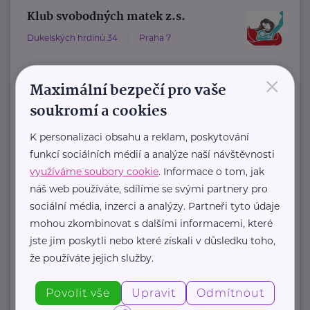
Klub svobodných matek z.s.
Dukelských hrdinů 34
Praha 7
×
"Pomáháme rodičům a jejich dětem."
Maximální bezpečí pro vaše
Rodinám samoživitelů z celé ČR
soukromí a cookies
poskytujeme finanční, materiální,
K personalizaci obsahu a reklam, poskytování
odbornou právní ...
funkcí sociálních médií a analýze naší návštěvnosti
využíváme soubory cookie
. Informace o tom, jak
https://www.klubsvobodnychmatek.cz/
náš web používáte, sdílíme se svými partnery pro
+420 800 995 511
sociální média, inzerci a analýzy. Partneři tyto údaje
info@klubsvobodnychmatek.cz
mohou zkombinovat s dalšími informacemi, které
jste jim poskytli nebo které získali v důsledku toho,
že používáte jejich služby.
Zobrazit přehled společností
Povolit vše
Upravit
Odmítnout