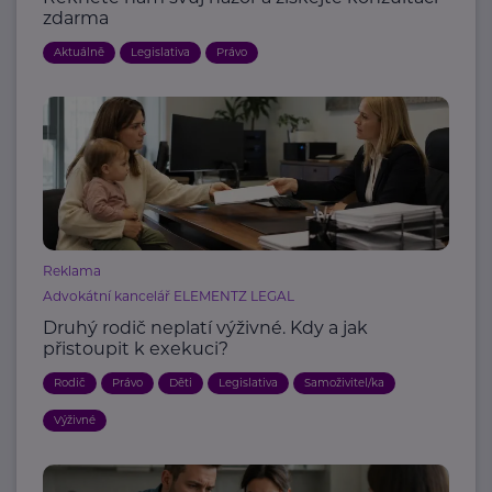
zdarma
Aktuálně
Legislativa
Právo
Reklama
Advokátní kancelář ELEMENTZ LEGAL
Druhý rodič neplatí výživné. Kdy a jak
přistoupit k exekuci?
Rodič
Právo
Děti
Legislativa
Samoživitel/ka
Výživné