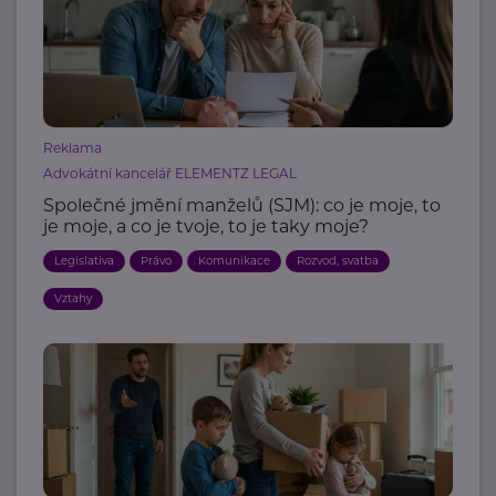
Reklama
Advokátní kancelář ELEMENTZ LEGAL
Společné jmění manželů (SJM): co je moje, to
je moje, a co je tvoje, to je taky moje?
Legislativa
Právo
Komunikace
Rozvod, svatba
Vztahy