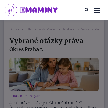
Domů
Hlavní město Praha
Praha 2
Vybrané otázky pr
Vybrané otázky práva
Okres Praha 2
Redakce eMaminy.cz
Jaké právní otázky řeší dnešní rodiče?
Řekněte nám svůj názor a získejte konzultaci