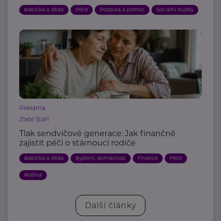
Babička a děda
Péče
Podpora a pomoc
Sociální služby
Reklama
Zlaté Stáří
Tlak sendvičové generace: Jak finančně
zajistit péči o stárnoucí rodiče
Babička a děda
Bydlení, domácnost
Finance
Péče
Rodina
Další články