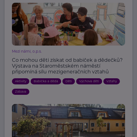
Mezi námi, o.p.s.
Co mohou děti získat od babiček a dědečků?
Výstava na Staroměstském náměstí
připomíná sílu mezigeneračních vztahů
Aktivity
Babička a děda
Děti
Výchova dětí
Vztahy
Zábava