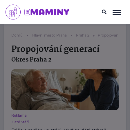
Domů
Hlavní město Praha
Praha 2
Propojování gener
Propojování generací
Okres Praha 2
Reklama
Zlaté Stáří