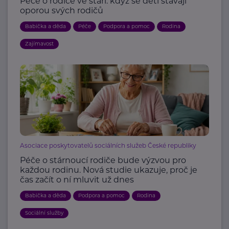
Péče o rodiče ve stáří: když se děti stávají
oporou svých rodičů
Babička a děda
Péče
Podpora a pomoc
Rodina
Zajímavost
Asociace poskytovatelů sociálních služeb České republiky
Péče o stárnoucí rodiče bude výzvou pro
každou rodinu. Nová studie ukazuje, proč je
čas začít o ní mluvit už dnes
Babička a děda
Podpora a pomoc
Rodina
Sociální služby