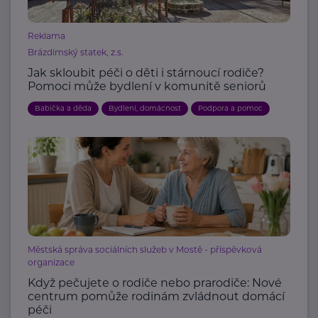
Reklama
Brázdimský statek, z.s.
Jak skloubit péči o děti i stárnoucí rodiče?
Pomoci může bydlení v komunitě seniorů
Babička a děda
Bydlení, domácnost
Podpora a pomoc
Městská správa sociálních služeb v Mostě - příspěvková
organizace
Když pečujete o rodiče nebo prarodiče: Nové
centrum pomůže rodinám zvládnout domácí
péči