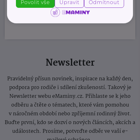
Povolit vše
Upravit
Odmítnout
Zobrazit přehled společností
Newsletter
Pravidelný přísun novinek, inspirace na každý den,
podpora pro rodiče i sdílení zkušeností. Takový je
Newsletter webu eMaminy.cz. Přihlaste se k jeho
odběru a čtěte o tématech, které vám pomohou
v náročném období nebo zpříjemní rodinný život.
Buďte první, kdo se dozví o nových článcích, akcích a
událostech. Prosíme, potvrďte odběr ve vaší e-