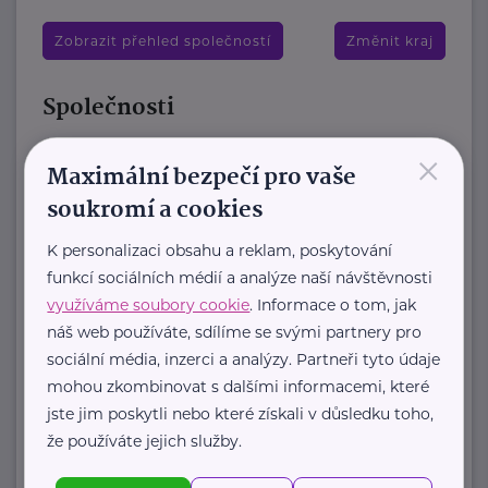
Zobrazit přehled společností
Změnit kraj
Společnosti
×
Brázdimský statek, z.s.
Maximální bezpečí pro vaše
Veliký Brázdim 9
Mratín
soukromí a cookies
Zařízení „Brázdimský statek“ nabízí
K personalizaci obsahu a reklam, poskytování
luxusní ubytování aktivním seniorům
funkcí sociálních médií a analýze naší návštěvnosti
již od čerstvého důchodového věku
využíváme soubory cookie
. Informace o tom, jak
v samostatných ...
náš web používáte, sdílíme se svými partnery pro
sociální média, inzerci a analýzy. Partneři tyto údaje
https://www.brazdimskystatek.cz/
mohou zkombinovat s dalšími informacemi, které
+420 605 244 772
jste jim poskytli nebo které získali v důsledku toho,
houstecka.alena@gmail.com
že používáte jejich služby.