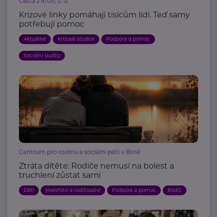
Cesta z krize, z. ú.
Krizové linky pomáhají tisícům lidí. Teď samy
potřebují pomoc
Aktuálně
Krizová situace
Podpora a pomoc
Sociální služby
Centrum pro rodinu a sociální péči v Brně
Ztráta dítěte: Rodiče nemusí na bolest a
truchlení zůstat sami
Děti
Mateřství a rodičovství
Podpora a pomoc
Rodič