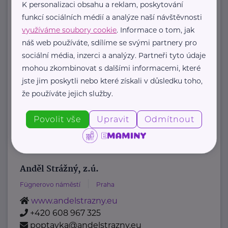
K personalizaci obsahu a reklam, poskytování
Amelie od roku 2006 pomáhá žít život
funkcí sociálních médií a analýze naší návštěvnosti
s rakovinou:
využíváme soubory cookie
. Informace o tom, jak
náš web používáte, sdílíme se svými partnery pro
sociální média, inzerci a analýzy. Partneři tyto údaje
poskytujeme
mohou zkombinovat s dalšími informacemi, které
psychosociální pomoc
jste jim poskytli nebo které získali v důsledku toho,
onkologicky nemocným a ...
že používáte jejich služby.
https://www.amelie-zs.cz/
Povolit vše
Upravit
Odmítnout
+420 739 001 123
praha@amelie-zs.cz
Anděl Strážný, z.ú.
Fügnerovo náměstí
Praha
www.andelstrazny.eu
+420 608 967 325
poptavka@andelstrazny.eu