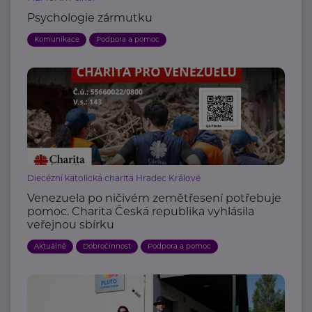
Psychologie zármutku
Komunikace
Podpora a pomoc
Diecézní katolická charita Hradec Králové
Venezuela po ničivém zemětřesení potřebuje
pomoc. Charita Česká republika vyhlásila
veřejnou sbírku
Aktuálně
Dobročinnost
Podpora a pomoc