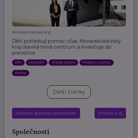
Moravskoslezský kraj
Děti potřebují pomoc včas. Moravskoslezský
kraj otevírá nové centrum a investuje do
prevence
Děti
Dospívání
Krizová situace
Podpora a pomoc
Rodina
Další články
Zobrazit přehled společností
Změnit kraj
Společnosti