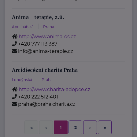
Anima - terapie, z.ú.
Apolinářská
Praha
http://www.anima-os.cz
+420 777 113 387
info@anima-terapie.cz
Arcidiecézní charita Praha
Londýnská
Praha
http://www.charita-adopce.cz
+420 222 512 401
praha@praha.charita.cz
2
›
»
«
‹
1