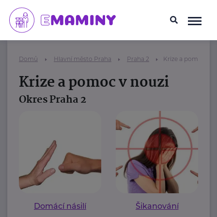
Domů
Hlavní město Praha
Praha 2
Krize a pomoc v n
Krize a pomoc v nouzi
Okres Praha 2
Domácí násilí
Šikanování