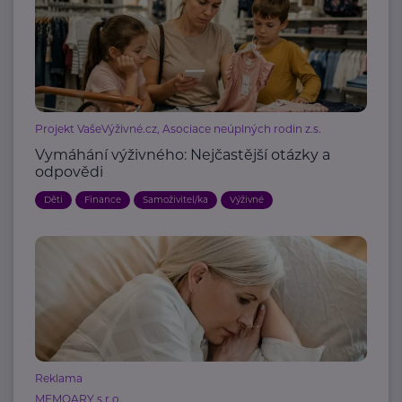
Projekt VašeVýživné.cz, Asociace neúplných rodin z.s.
Vymáhání výživného: Nejčastější otázky a
odpovědi
Děti
Finance
Samoživitel/ka
Výživné
Reklama
MEMOARY s.r.o.