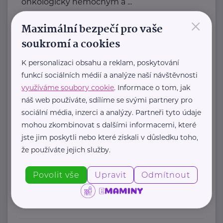
onkologicky nemocným a ...
×
https://www.amelie-zs.cz/
Maximální bezpečí pro vaše
+420 739 001 123
soukromí a cookies
praha@amelie-zs.cz
K personalizaci obsahu a reklam, poskytování
funkcí sociálních médií a analýze naší návštěvnosti
Cosmee Vision s. r. o.
využíváme soubory cookie
. Informace o tom, jak
Kodaňská 1441/46
Praha 10
náš web používáte, sdílíme se svými partnery pro
sociální média, inzerci a analýzy. Partneři tyto údaje
mohou zkombinovat s dalšími informacemi, které
Sallie je značka lesní kosmetiky z
jste jim poskytli nebo které získali v důsledku toho,
Karlových Varů.
že používáte jejich služby.
Propojuje kvalitní přírodní
ingredience, blahodárné účinky ...
Povolit vše
Upravit
Odmítnout
https://sallie.cz/
info@sallie.cz