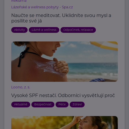
Reklama
Lázeňské a wellness pobyty - Spa.cz
Naučte se meditovat. Uklidníte svou mysl a
posílíte své já
Aktivity
Lázně a wellness
Odpočinek, relaxace
Loono, z. s.
Vysoké SPF nestačí. Odborníci vysvětlují proč
Aktuálně
Bezpečnost
Péče
Zdraví