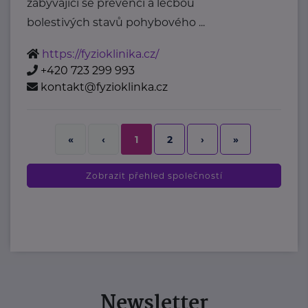
zabývající se prevencí a léčbou
bolestivých stavů pohybového ...
https://fyzioklinika.cz/
+420 723 299 993
kontakt@fyzioklinka.cz
2
›
»
«
‹
1
Zobrazit přehled společností
Newsletter