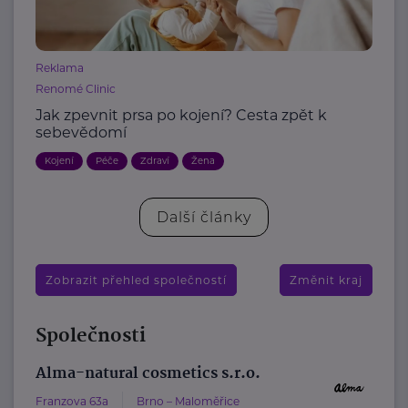
Reklama
Renomé Clinic
Jak zpevnit prsa po kojení? Cesta zpět k
sebevědomí
Kojení
Péče
Zdraví
Žena
Další články
Zobrazit přehled společností
Změnit kraj
Společnosti
Alma-natural cosmetics s.r.o.
Franzova 63a
Brno – Maloměřice