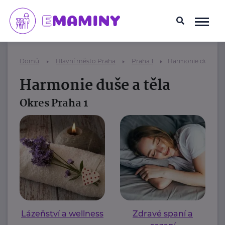
Domů
Hlavní město Praha
Praha 1
Harmonie duše a t
Harmonie duše a těla
Okres Praha 1
Lázeňství a wellness
Zdravé spaní a