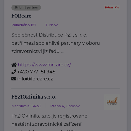
Stříbrný partner
FORcare
Palackého 187
Turnov
Společnost Distribuce PZT, s. r. o.
patří mezi spolehlivé partnery v oboru
zdravotnictví již řadu ...
https://www.forcare.cz/
+420 777 151 945
info@forcare.cz
FYZIOklinika s.r.o.
Machkova 1642/2
Praha 4, Chodov
FYZIOklinika s.r.o. je registrované
nestátní zdravotnické zařízení