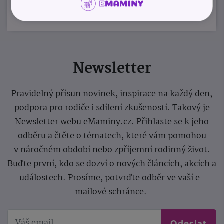
Newsletter
Pravidelný přísun novinek, inspirace na každý den,
podpora pro rodiče i sdílení zkušeností. Takový je
Newsletter webu eMaminy.cz. Přihlaste se k jeho
odběru a čtěte o tématech, které vám pomohou
v náročném období nebo zpříjemní rodinný život.
Buďte první, kdo se dozví o nových článcích, akcích a
událostech. Prosíme, potvrďte odběr ve vaší e-
mailové schránce.
Odeslat