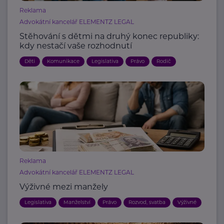
Reklama
Advokátní kancelář ELEMENTZ LEGAL
Stěhování s dětmi na druhý konec republiky:
kdy nestačí vaše rozhodnutí
Děti
Komunikace
Legislativa
Právo
Rodič
Reklama
Advokátní kancelář ELEMENTZ LEGAL
Výživné mezi manžely
Legislativa
Manželství
Právo
Rozvod, svatba
Výživné