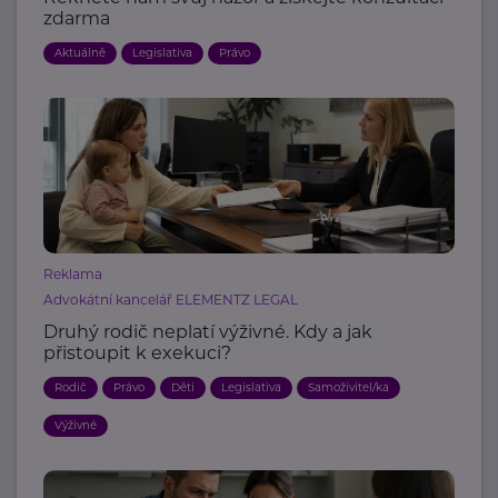
zdarma
Aktuálně
Legislativa
Právo
Reklama
Advokátní kancelář ELEMENTZ LEGAL
Druhý rodič neplatí výživné. Kdy a jak
přistoupit k exekuci?
Rodič
Právo
Děti
Legislativa
Samoživitel/ka
Výživné