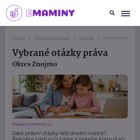
Domů
Jihomoravský kraj
Znojmo
Vybrané otázky prá
Vybrané otázky práva
Okres Znojmo
Redakce eMaminy.cz
Jaké právní otázky řeší dnešní rodiče?
Řekněte nám svůj názor a získejte konzultaci