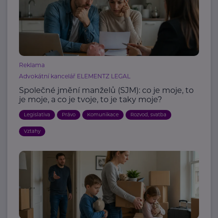
Reklama
Advokátní kancelář ELEMENTZ LEGAL
Společné jmění manželů (SJM): co je moje, to
je moje, a co je tvoje, to je taky moje?
Legislativa
Právo
Komunikace
Rozvod, svatba
Vztahy