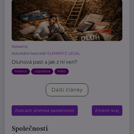
Reklama
Advokátní kancelář ELEMENTZ LEGAL
Dluhová past a jak z ní ven?
Finance
Legislativa
Právo
Další články
Zobrazit přehled společností
Změnit kraj
Společnosti