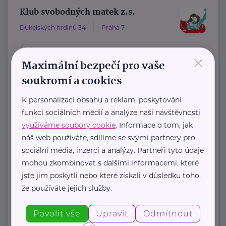
Klub svobodných matek z.s.
Dukelských hrdinů 34
Praha 7
×
"Pomáháme rodičům a jejich dětem."
Maximální bezpečí pro vaše
Rodinám samoživitelů z celé ČR
soukromí a cookies
poskytujeme finanční, materiální,
K personalizaci obsahu a reklam, poskytování
odbornou právní ...
funkcí sociálních médií a analýze naší návštěvnosti
využíváme soubory cookie
. Informace o tom, jak
https://www.klubsvobodnychmatek.cz/
náš web používáte, sdílíme se svými partnery pro
+420 800 995 511
sociální média, inzerci a analýzy. Partneři tyto údaje
info@klubsvobodnychmatek.cz
mohou zkombinovat s dalšími informacemi, které
jste jim poskytli nebo které získali v důsledku toho,
že používáte jejich služby.
Zobrazit přehled společností
Povolit vše
Upravit
Odmítnout