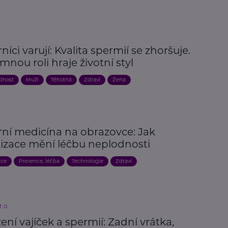
íci varují: Kvalita spermií se zhoršuje.
nou roli hraje životní styl
odnost
Muži
Těhotná
Zdraví
Žena
ní medicína na obrazovce: Jak
lizace mění léčbu neplodnosti
ace
Prevence, léčba
Technologie
Zdraví
.o.
ní vajíček a spermií: Zadní vrátka,