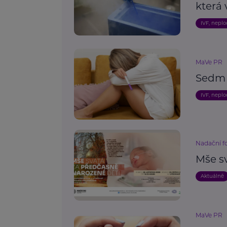
která
IVF, nepl
MaVe PR
Sedm 
IVF, nepl
Nadační f
Mše s
Aktuálně
MaVe PR