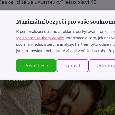
české „dítě ze zkumavky“ letos slaví 43
VF, neplodnost
Mateřství a rodičovství
Podpora a pomoc
Maximální bezpečí pro vaše soukromí
Žena
Muži
K personalizaci obsahu a reklam, poskytování funkcí so
využíváme soubory cookie
. Informace o tom, jak náš w
Další články
sociální média, inzerci a analýzy. Partneři tyto údaje
jste jim poskytli nebo které získali v důsledku toho, že p
Povolit vše
Upravit
Odmítn