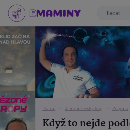
Domů
Jihomoravský kraj
Znojmo
Když to nejde podl