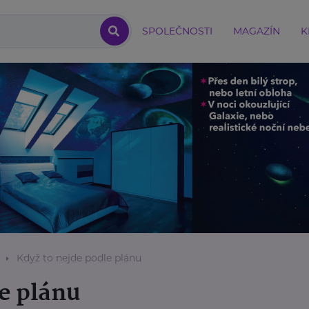
SPOLEČNOSTI
MAGAZÍN
K
Když to nejde podle plánu
e plánu