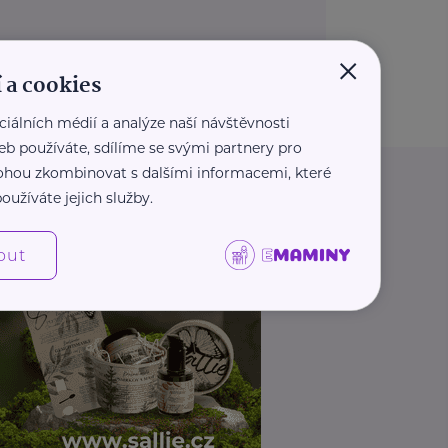
×
 a cookies
ciálních médií a analýze naší návštěvnosti
eb používáte, sdílíme se svými partnery pro
 mohou zkombinovat s dalšími informacemi, které
oužíváte jejich služby.
out