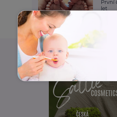
První 
let
Děti
I
Zdraví