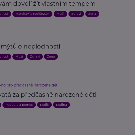
 vám dovolí žít vlastním tempem
odnost
Mateřství a rodičovství
Muži
Zdraví
Žena
mýtů o neplodnosti
odnost
Muži
Zdraví
Žena
ond pro předčasně narozené děti
vatá za předčasně narozené děti
Podpora a pomoc
Rodič
Rodina