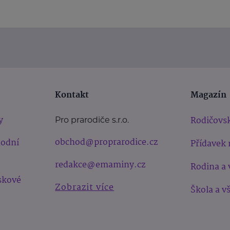
Kontakt
Magazín
y
Rodičovsk
Pro prarodiče s.r.o.
obchod@proprarodice.cz
hodní
Přídavek 
redakce@emaminy.cz
Rodina a 
skové
Zobrazit více
Škola a v