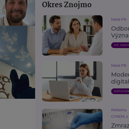
Okres Znojmo
MaVe PR
Odborn
Význam
IVF, nepl
MaVe PR
Moder
digita
Komunik
Reklama
GYNEM, s.r
Zmraze