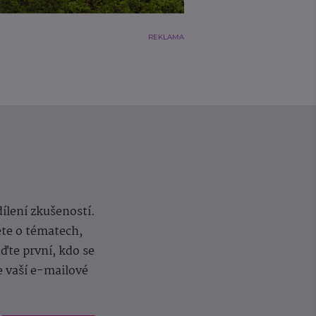
REKLAMA
dílení zkušeností.
ěte o tématech,
te první, kdo se
e vaší e-mailové