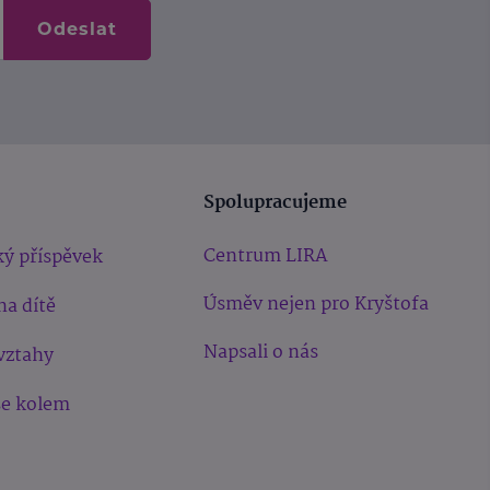
Odeslat
Spolupracujeme
Centrum LIRA
ý příspěvek
Úsměv nejen pro Kryštofa
na dítě
Napsali o nás
vztahy
še kolem