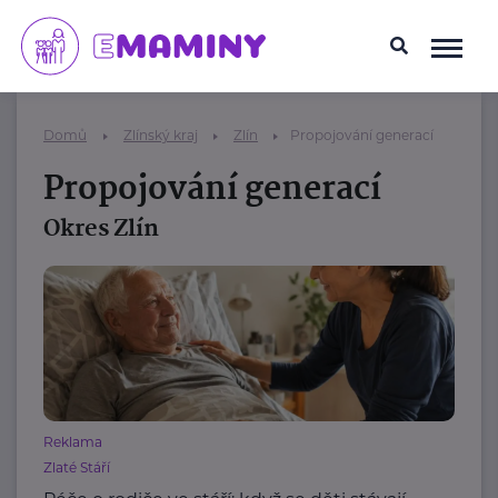
Domů
Zlínský kraj
Zlín
Propojování generací
Propojování generací
Okres Zlín
Reklama
Zlaté Stáří