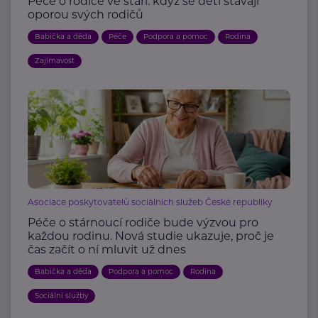
Péče o rodiče ve stáří: když se děti stávají
oporou svých rodičů
Babička a děda
Péče
Podpora a pomoc
Rodina
Zajímavost
Asociace poskytovatelů sociálních služeb České republiky
Péče o stárnoucí rodiče bude výzvou pro
každou rodinu. Nová studie ukazuje, proč je
čas začít o ní mluvit už dnes
Babička a děda
Podpora a pomoc
Rodina
Sociální služby