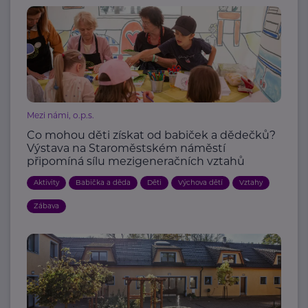
Mezi námi, o.p.s.
Co mohou děti získat od babiček a dědečků?
Výstava na Staroměstském náměstí
připomíná sílu mezigeneračních vztahů
Aktivity
Babička a děda
Děti
Výchova dětí
Vztahy
Zábava