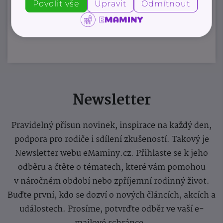
Povolit vše
Upravit
Odmítnout
Zobrazit přehled společností
Newsletter
Pravidelný přísun novinek, inspirace na každý den,
podpora pro rodiče i sdílení zkušeností. Takový je
Newsletter webu eMaminy.cz. Přihlaste se k jeho
odběru a čtěte o tématech, které vám pomohou
v náročném období nebo zpříjemní rodinný život.
Buďte první, kdo se dozví o nových článcích, akcích a
událostech. Prosíme, potvrďte odběr ve vaší e-