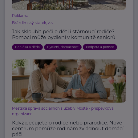
Reklama
Brázdimský statek, z.s.
Jak skloubit péči o děti i stárnoucí rodiče?
Pomoci může bydlení v komunitě seniorů
Babička a děda
Bydlení, domácnost
Podpora a pomoc
Městská správa sociálních služeb v Mostě - příspěvková
organizace
Když pečujete o rodiče nebo prarodiče: Nové
centrum pomůže rodinám zvládnout domácí
péči