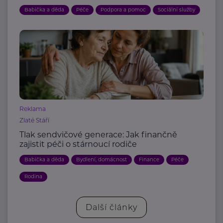
Babička a děda
Péče
Podpora a pomoc
Sociální služby
Reklama
Zlaté Stáří
Tlak sendvičové generace: Jak finančně
zajistit péči o stárnoucí rodiče
Babička a děda
Bydlení, domácnost
Finance
Péče
Rodina
Další články