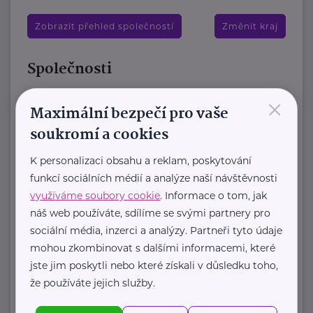
Zobrazit přehled společností
Změnit kraj
Společnosti
×
Brázdimský statek, z.s.
Maximální bezpečí pro vaše
Veliký Brázdim 9
Mratín
soukromí a cookies
Zařízení „Brázdimský statek“ nabízí
K personalizaci obsahu a reklam, poskytování
luxusní ubytování aktivním seniorům
funkcí sociálních médií a analýze naší návštěvnosti
již od čerstvého důchodového věku
využíváme soubory cookie
. Informace o tom, jak
v samostatných ...
náš web používáte, sdílíme se svými partnery pro
sociální média, inzerci a analýzy. Partneři tyto údaje
https://www.brazdimskystatek.cz/
mohou zkombinovat s dalšími informacemi, které
+420 605 244 772
jste jim poskytli nebo které získali v důsledku toho,
houstecka.alena@gmail.com
že používáte jejich služby.