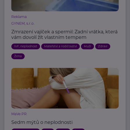
Reklama
GYNEM, s.r.o.
Zmrazení vajíček a spermií: Zadní vrátka, která
vám dovolí žít vlastním tempem
IVF, neplodnost
Mateřství a rodičovství
Muži
Zdraví
Žena
MaVe PR
Sedm mýtů o neplodnosti