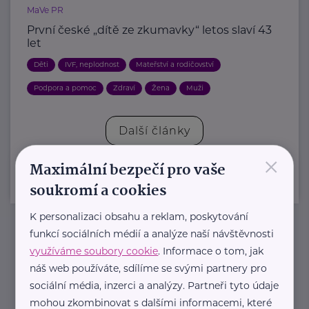
MaVe PR
První české „dítě ze zkumavky“ letos slaví 43
let
Děti
IVF, neplodnost
Mateřství a rodičovství
Podpora a pomoc
Zdraví
Žena
Muži
Další články
×
Maximální bezpečí pro vaše
soukromí a cookies
K personalizaci obsahu a reklam, poskytování
funkcí sociálních médií a analýze naší návštěvnosti
Newsletter
využíváme soubory cookie
. Informace o tom, jak
náš web používáte, sdílíme se svými partnery pro
sociální média, inzerci a analýzy. Partneři tyto údaje
Pravidelný přísun novinek, inspirace na každý den,
mohou zkombinovat s dalšími informacemi, které