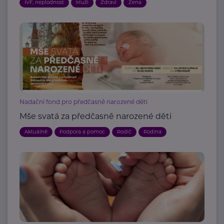
IVF, neplodnost
Muži
Zdraví
Žena
Nadační fond pro předčasně narozené děti
Mše svatá za předčasně narozené děti
Aktuálně
Podpora a pomoc
Rodič
Rodina