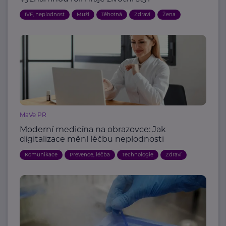
IVF, neplodnost
Muži
Těhotná
Zdraví
Žena
MaVe PR
Moderní medicína na obrazovce: Jak
digitalizace mění léčbu neplodnosti
Komunikace
Prevence, léčba
Technologie
Zdraví