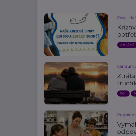
Cesta z kri
Krizov
potře
Aktuálně
Centrum pr
Ztráta
truchl
Děti
M
Projekt Va
Vymáh
odpov