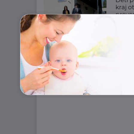
kraj o
preve
Děti
D