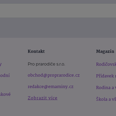
Kontakt
Magazín
y
Rodičovsk
Pro prarodiče s.r.o.
obchod@proprarodice.cz
hodní
Přídavek 
redakce@emaminy.cz
Rodina a 
skové
Zobrazit více
Škola a v