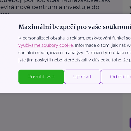
tevírá nové centrum a investuje do
nce
ospívání
Krizová situace
Podpora a pomoc
Rodina
Maximální bezpečí pro vaše soukromí
K personalizaci obsahu a reklam, poskytování funkcí so
využíváme soubory cookie
. Informace o tom, jak náš w
Další články
sociální média, inzerci a analýzy. Partneři tyto údaje
jste jim poskytli nebo které získali v důsledku toho, že p
Povolit vše
Upravit
Odmítn