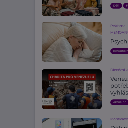
Děti
F
Reklama
MEMOARY 
Psych
Komunik
Diecézní k
Venez
potře
vyhlás
Aktuálně
Moravskos
Děti 