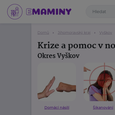
Domů
Jihomoravský kraj
Vyškov
Krize a pomoc v n
Okres Vyškov
Domácí násilí
Šikanování