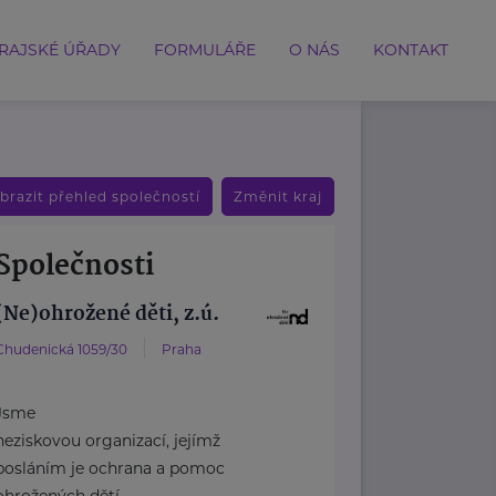
RAJSKÉ ÚŘADY
FORMULÁŘE
O NÁS
KONTAKT
brazit přehled společností
Změnit kraj
Společnosti
(Ne)ohrožené děti, z.ú.
Chudenická 1059/30
Praha
Jsme
neziskovou organizací, jejímž
posláním je ochrana a pomoc
ohrožených dětí.