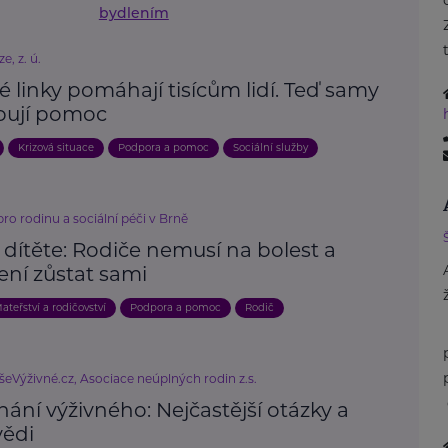
bydlením
ze, z. ú.
é linky pomáhají tisícům lidí. Teď samy
bují pomoc
Krizová situace
Podpora a pomoc
Sociální služby
o rodinu a sociální péči v Brně
 dítěte: Rodiče nemusí na bolest a
ení zůstat sami
ateřství a rodičovství
Podpora a pomoc
Rodič
šeVýživné.cz, Asociace neúplných rodin z.s.
ání výživného: Nejčastější otázky a
ědi