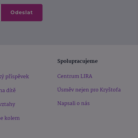
Odeslat
Spolupracujeme
Centrum LIRA
ý příspěvek
Úsměv nejen pro Kryštofa
na dítě
Napsali o nás
vztahy
še kolem