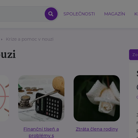
SPOLEČNOSTI
MAGAZÍN
K
Krize a pomoc v nouzi
ouzi
Zo
Finanční tíseň a
Ztráta člena rodiny
problémy s