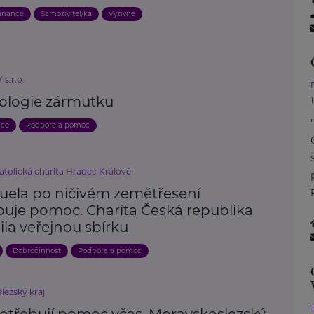
inance
Samoživitel/ka
Výživné
s.r.o.
ologie zármutku
ace
Podpora a pomoc
atolická charita Hradec Králové
uela po ničivém zemětřesení
buje pomoc. Charita Česká republika
ila veřejnou sbírku
Dobročinnost
Podpora a pomoc
lezský kraj
potřebují pomoc včas. Moravskoslezský