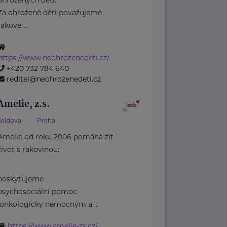
Za ohrožené děti považujeme
takové ...
https://www.neohrozenedeti.cz/
+420 732 784 640
reditel@neohrozenedeti.cz
Amelie, z.s.
Šaldova
Praha
Amelie od roku 2006 pomáhá žít
život s rakovinou:
poskytujeme
psychosociální pomoc
onkologicky nemocným a ...
https://www.amelie-zs.cz/