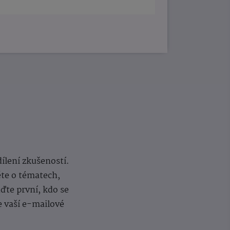
dílení zkušeností.
ěte o tématech,
te první, kdo se
e vaší e-mailové