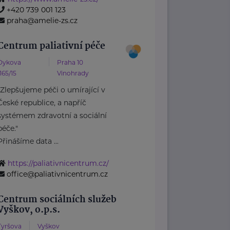
+420 739 001 123
praha@amelie-zs.cz
Centrum paliativní péče
Dykova
Praha 10
1165/15
Vinohrady
"Zlepšujeme péči o umírající v
České republice, a napříč
systémem zdravotní a sociální
péče."
Přinášíme data ...
https://paliativnicentrum.cz/
office@paliativnicentrum.cz
Centrum sociálních služeb
Vyškov, o.p.s.
Tyršova
Vyškov