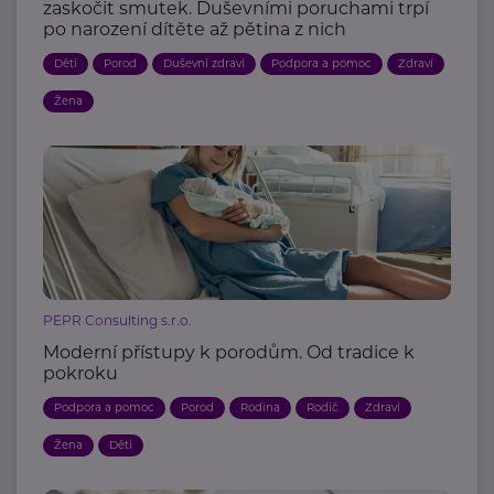
zaskočit smutek. Duševními poruchami trpí
po narození dítěte až pětina z nich
Děti
Porod
Duševní zdraví
Podpora a pomoc
Zdraví
Žena
PEPR Consulting s.r.o.
Moderní přístupy k porodům. Od tradice k
pokroku
Podpora a pomoc
Porod
Rodina
Rodič
Zdraví
Žena
Děti