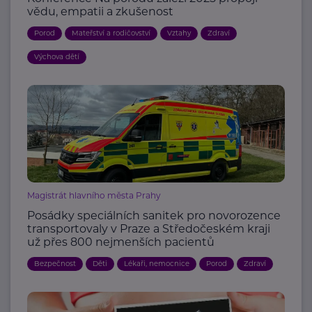
vědu, empatii a zkušenost
Porod
Mateřství a rodičovství
Vztahy
Zdraví
Výchova dětí
Magistrát hlavního města Prahy
Posádky speciálních sanitek pro novorozence
transportovaly v Praze a Středočeském kraji
už přes 800 nejmenších pacientů
Bezpečnost
Děti
Lékaři, nemocnice
Porod
Zdraví