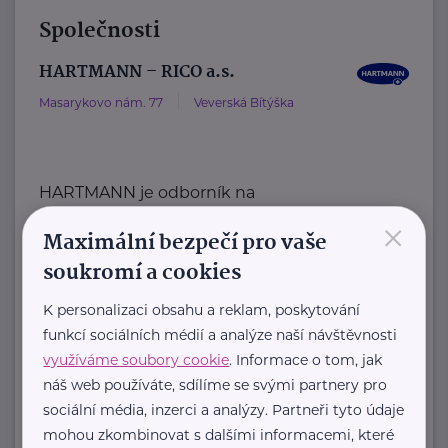
Společnosti
HARTMANN – RICO a.s.
Masarykovo nám. 77
Veverská Bítýška
HARTMANN je odborník na
×
zdravotnické pomůcky a hygienická
Maximální bezpečí pro vaše
řešení s dlouholetou tradicí.
soukromí a cookies
Zaměřuje ...
K personalizaci obsahu a reklam, poskytování
https://hartmanndirect.com/cs-cz
funkcí sociálních médií a analýze naší návštěvnosti
+420 800 100 150
využíváme soubory cookie
. Informace o tom, jak
info@hartmanndirect.cz
náš web používáte, sdílíme se svými partnery pro
sociální média, inzerci a analýzy. Partneři tyto údaje
Ministerstvo zdravotnictví ČR
mohou zkombinovat s dalšími informacemi, které