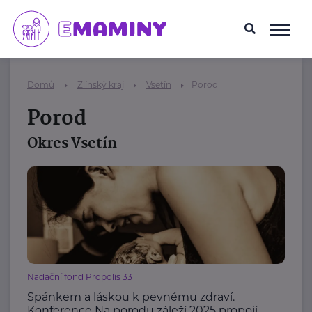
Domů
Zlínský kraj
Vsetín
Porod
Porod
Okres Vsetín
Nadační fond Propolis 33
Spánkem a láskou k pevnému zdraví.
Konference Na porodu záleží 2025 propojí