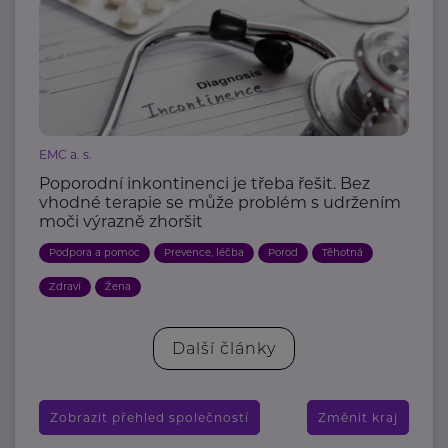
EMC a. s.
Poporodní inkontinenci je třeba řešit. Bez
vhodné terapie se může problém s udržením
moči výrazně zhoršit
Podpora a pomoc
Prevence, léčba
Porod
Těhotná
Zdraví
Žena
Další články
Zobrazit přehled společností
Změnit kraj