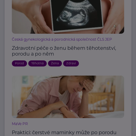
Česká gynekologická a porodnická společnost ČLS JEP
Zdravotní péče o ženu během těhotenství,
porodu a po něm
Porod
Těhotná
Žena
Zdraví
MaVe PR
Praktici: čerstvé maminky může po porodu