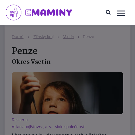
Domů
Zlínský kraj
Vsetín
Penze
Penze
Okres Vsetín
Reklama
Allianz pojišťovna, a. s. - sídlo společnosti