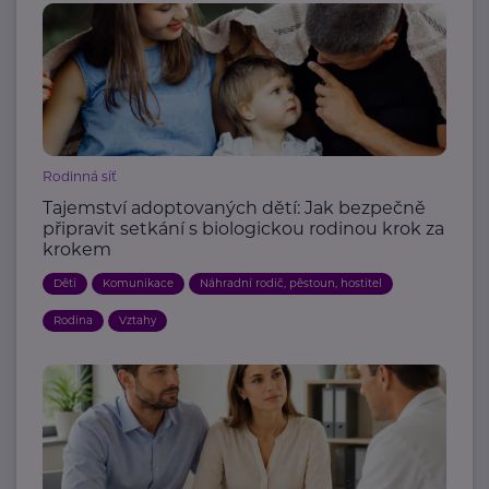
Rodinná síť
Tajemství adoptovaných dětí: Jak bezpečně
připravit setkání s biologickou rodinou krok za
krokem
Děti
Komunikace
Náhradní rodič, pěstoun, hostitel
Rodina
Vztahy