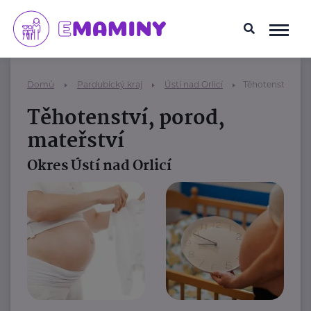
Domů
Pardubický kraj
Ústí nad Orlicí
Těhotenství, por
Těhotenství, porod,
mateřství
Okres Ústí nad Orlicí