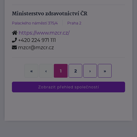
Ministerstvo zdravotnictví ČR
Palackého náměstí 375/4
Praha 2
https://www.mzcr.cz/
+420 224 971 111
mzcr@mzcr.cz
2
›
»
«
‹
1
Zobrazit přehled společností