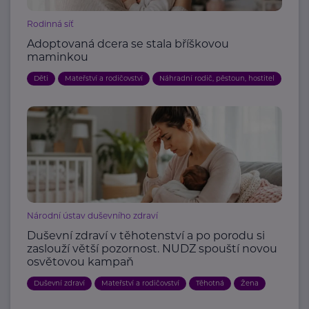
Rodinná síť
Adoptovaná dcera se stala bříškovou
maminkou
Děti
Mateřství a rodičovství
Náhradní rodič, pěstoun, hostitel
Národní ústav duševního zdraví
Duševní zdraví v těhotenství a po porodu si
zaslouží větší pozornost. NUDZ spouští novou
osvětovou kampaň
Duševní zdraví
Mateřství a rodičovství
Těhotná
Žena