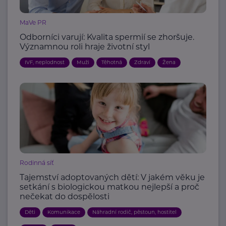
MaVe PR
Odborníci varují: Kvalita spermií se zhoršuje.
Významnou roli hraje životní styl
IVF, neplodnost
Muži
Těhotná
Zdraví
Žena
Rodinná síť
Tajemství adoptovaných dětí: V jakém věku je
setkání s biologickou matkou nejlepší a proč
nečekat do dospělosti
Děti
Komunikace
Náhradní rodič, pěstoun, hostitel