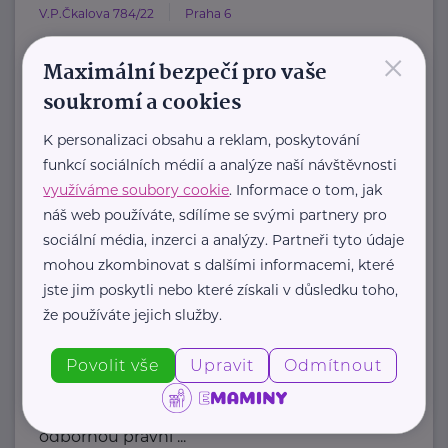
V.P.Čkalova 784/22
Praha 6
×
HOST Home-Start Česká republika je
Maximální bezpečí pro vaše
nezisková organizace, která již více
soukromí a cookies
než 20 let podporuje ...
K personalizaci obsahu a reklam, poskytování
https://www.hostcz.org/
funkcí sociálních médií a analýze naší návštěvnosti
+420 776 556 829
využíváme soubory cookie
. Informace o tom, jak
produkce@hostcz.org
náš web používáte, sdílíme se svými partnery pro
sociální média, inzerci a analýzy. Partneři tyto údaje
Klub svobodných matek z.s.
mohou zkombinovat s dalšími informacemi, které
jste jim poskytli nebo které získali v důsledku toho,
Dukelských hrdinů 34
Praha 7
že používáte jejich služby.
"Pomáháme rodičům a jejich dětem."
Povolit vše
Upravit
Odmítnout
Rodinám samoživitelů z celé ČR
poskytujeme finanční, materiální,
odbornou právní ...