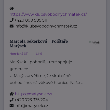
https://www.klubsvobodnychmatek.cz/
+420 800 995 511
info@klubsvobodnychmatek.cz
Marcela Sekerková - Polštáře
Matýsek
Hornická 661
Líně
Matýsek - pohodlí, které spojuje
generace
U Matýska věříme, že skutečné
pohodlí nezná věkové hranice. Naše ...
https://matysek.cz/
+420 723 335 204
info@matysek.cz