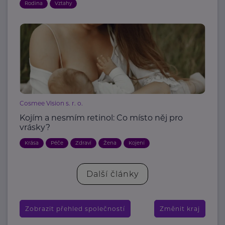
Rodina
Vztahy
Cosmee Vision s. r. o.
Kojím a nesmím retinol: Co místo něj pro
vrásky?
Krása
Péče
Zdraví
Žena
Kojení
Další články
Zobrazit přehled společností
Změnit kraj