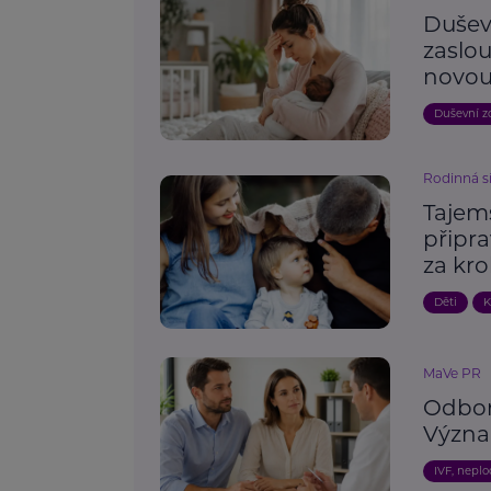
Duševn
zaslou
novou
Duševní z
Rodinná s
Tajem
připra
za kr
Děti
K
MaVe PR
Odborn
Význam
IVF, nepl