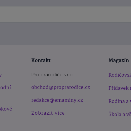
Kontakt
Magazín
y
Rodičovsk
Pro prarodiče s.r.o.
obchod@proprarodice.cz
hodní
Přídavek 
redakce@emaminy.cz
Rodina a 
skové
Zobrazit více
Škola a v