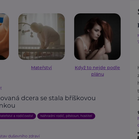
Mateřství
Když to nejde podle
plánu
íť
ovaná dcera se stala bříškovou
nkou
ateřství a rodičovství
Náhradní rodič, pěstoun, hostitel
stav duševního zdraví