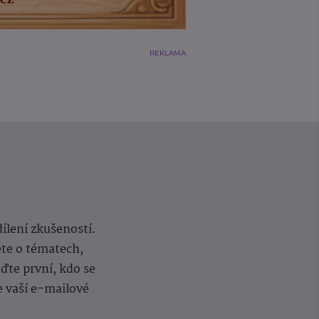
REKLAMA
dílení zkušeností.
ěte o tématech,
te první, kdo se
e vaší e-mailové