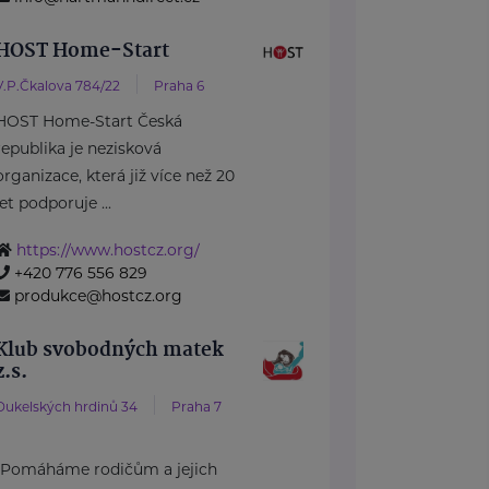
HOST Home-Start
V.P.Čkalova 784/22
Praha 6
HOST Home-Start Česká
republika je nezisková
organizace, která již více než 20
let podporuje ...
https://www.hostcz.org/
+420 776 556 829
produkce@hostcz.org
Klub svobodných matek
z.s.
Dukelských hrdinů 34
Praha 7
"Pomáháme rodičům a jejich