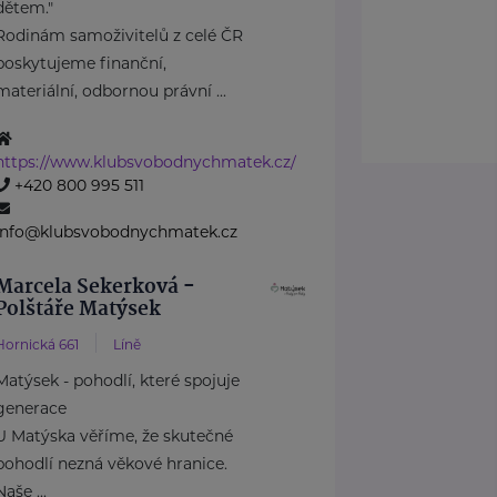
dětem."
Rodinám samoživitelů z celé ČR
poskytujeme finanční,
materiální, odbornou právní ...
https://www.klubsvobodnychmatek.cz/
+420 800 995 511
info@klubsvobodnychmatek.cz
Marcela Sekerková -
Polštáře Matýsek
Hornická 661
Líně
Matýsek - pohodlí, které spojuje
generace
U Matýska věříme, že skutečné
pohodlí nezná věkové hranice.
Naše ...