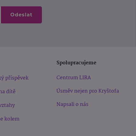
Odeslat
Spolupracujeme
Centrum LIRA
ý příspěvek
Úsměv nejen pro Kryštofa
na dítě
Napsali o nás
vztahy
še kolem