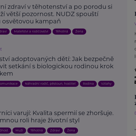
í zdraví v těhotenství a po porodu si
ží větší pozornost. NUDZ spouští
 osvětovou kampaň
draví
Mateřství a rodičovství
Těhotná
Žena
íť
ství adoptovaných dětí: Jak bezpečně
vit setkání s biologickou rodinou krok
okem
omunikace
Náhradní rodič, pěstoun, hostitel
Rodina
Vztahy
íci varují: Kvalita spermií se zhoršuje.
nou roli hraje životní styl
odnost
Muži
Těhotná
Zdraví
Žena