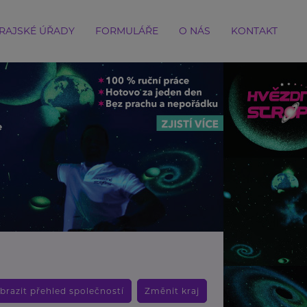
RAJSKÉ ÚŘADY
FORMULÁŘE
O NÁS
KONTAKT
brazit přehled společností
Změnit kraj