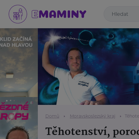
Domů
Moravskoslezský kraj
Těhote
Těhotenství, poro