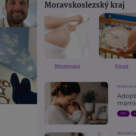
Moravskoslezský kraj
Těhotenství
Porod
Rodinná s
Adopt
mami
Děti
M
Národní ú