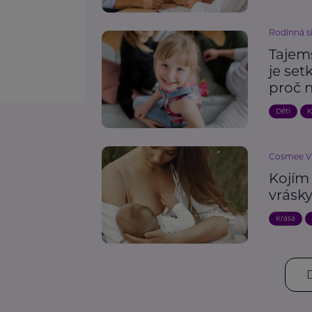
Rodinná s
Tajem
je set
proč 
Děti
K
Cosmee Vis
Kojím 
vrásk
Krása