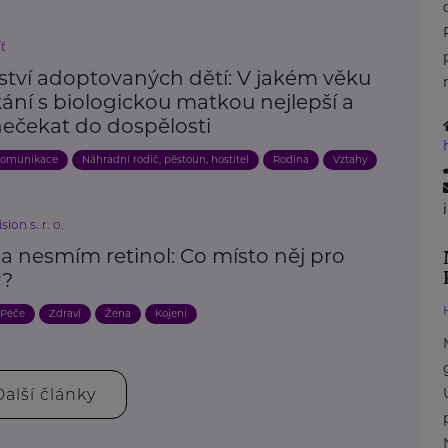
íť
ství adoptovaných dětí: V jakém věku
kání s biologickou matkou nejlepší a
nečekat do dospělosti
omunikace
Náhradní rodič, pěstoun, hostitel
Rodina
Vztahy
ion s. r. o.
a nesmím retinol: Co místo něj pro
y?
Péče
Zdraví
Žena
Kojení
Další články