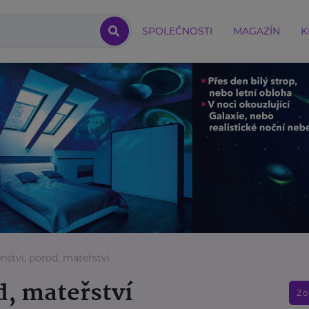
SPOLEČNOSTI
MAGAZÍN
K
nství, porod, mateřství
d, mateřství
Zo