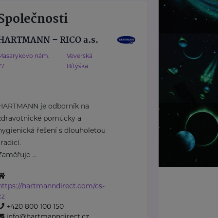
Společnosti
HARTMANN – RICO a.s.
Masarykovo nám.
Veverská
77
Bítýška
HARTMANN je odborník na
zdravotnické pomůcky a
hygienická řešení s dlouholetou
tradicí.
Zaměřuje ...
https://hartmanndirect.com/cs-
cz
+420 800 100 150
info@hartmanndirect.cz