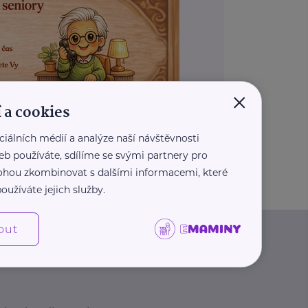
×
 a cookies
ciálních médií a analýze naší návštěvnosti
REKLAMA
eb používáte, sdílíme se svými partnery pro
 mohou zkombinovat s dalšími informacemi, které
oužíváte jejich služby.
out