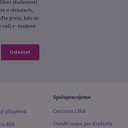
dílení zkušeností.
ěte o tématech,
te první, kdo se
e vaší e-mailové
Odeslat
Spolupracujeme
Centrum LIRA
ý příspěvek
Úsměv nejen pro Kryštofa
na dítě