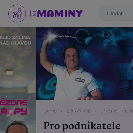
Domů
Zlínský kraj
Uherské Hradiš
Pro podnikatele