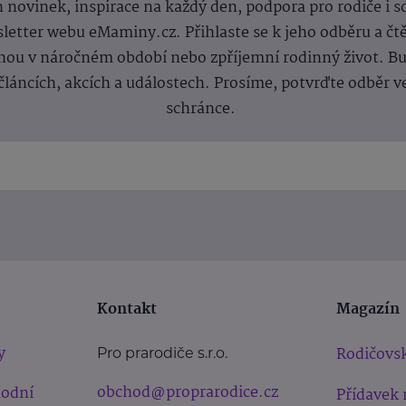
 novinek, inspirace na každý den, podpora pro rodiče i s
letter webu eMaminy.cz. Přihlaste se k jeho odběru a čt
ou v náročném období nebo zpříjemní rodinný život. Buď
článcích, akcích a událostech. Prosíme, potvrďte odběr v
schránce.
Kontakt
Magazín
y
Rodičovsk
Pro prarodiče s.r.o.
obchod@proprarodice.cz
hodní
Přídavek 