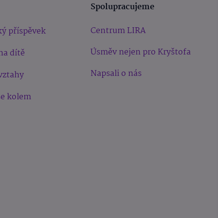
Spolupracujeme
Centrum LIRA
ý příspěvek
Úsměv nejen pro Kryštofa
na dítě
Napsali o nás
vztahy
še kolem