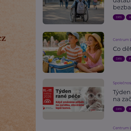
datab
bezba
Děti
H
Centrum L
Co dě
Děti
P
Společnos
Týden
na zač
Děti
H
Centrum L