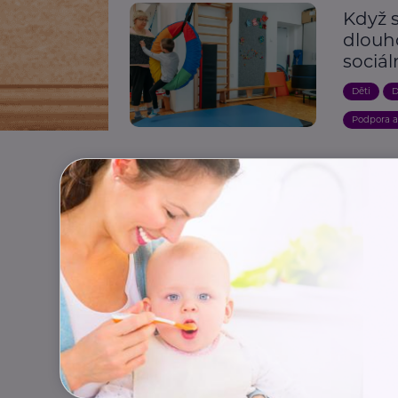
Když 
dlouh
sociál
Děti
D
Podpora 