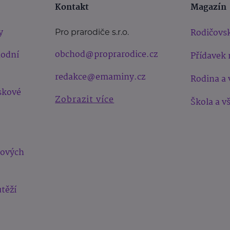
Kontakt
Magazín
y
Rodičovsk
Pro prarodiče s.r.o.
obchod@proprarodice.cz
hodní
Přídavek 
redakce@emaminy.cz
Rodina a 
skové
Zobrazit více
Škola a v
bových
těží