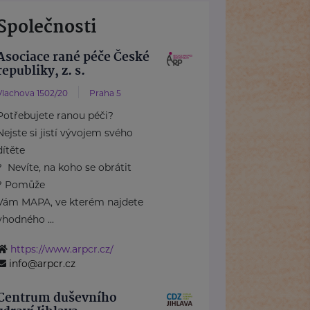
Společnosti
Asociace rané péče České
republiky, z. s.
Vlachova 1502/20
Praha 5
Potřebujete ranou péči?
Nejste si jistí vývojem svého
dítěte
? Nevíte, na koho se obrátit
? Pomůže
Vám MAPA, ve kterém najdete
vhodného ...
https://www.arpcr.cz/
info@arpcr.cz
Centrum duševního