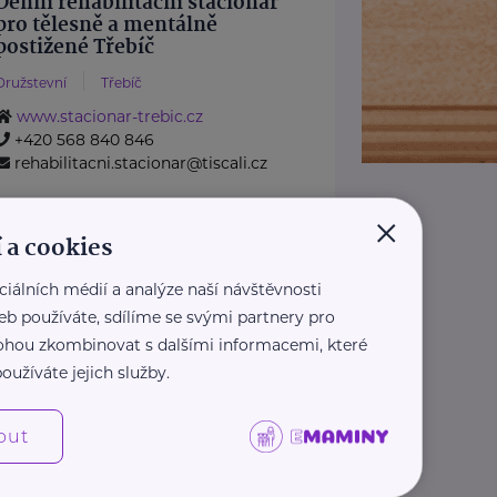
Denní rehabilitační stacionář
pro tělesně a mentálně
postižené Třebíč
Družstevní
Třebíč
www.stacionar-trebic.cz
+420 568 840 846
rehabilitacni.stacionar@tiscali.cz
×
Domov pro seniory Třebíč -
Manž. Curieových, příspěvková
 a cookies
organizace
ciálních médií a analýze naší návštěvnosti
Manž. Curieových
Třebíč
eb používáte, sdílíme se svými partnery pro
www.ddtrebic.cz
 mohou zkombinovat s dalšími informacemi, které
+420 568 858 911
oužíváte jejich služby.
info@ddtrebic.cz
out
2
›
»
«
‹
1
Zobrazit přehled společností