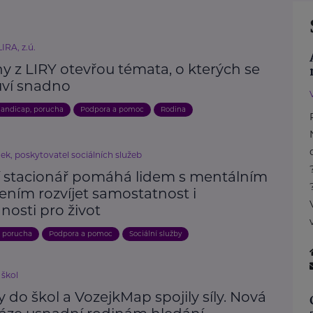
IRA, z.ú.
y z LIRY otevřou témata, o kterých se
ví snadno
andicap, porucha
Podpora a pomoc
Rodina
ek, poskytovatel sociálních služeb
 stacionář pomáhá lidem s mentálním
ením rozvíjet samostatnost i
nosti pro život
, porucha
Podpora a pomoc
Sociální služby
 škol
 do škol a VozejkMap spojily síly. Nová