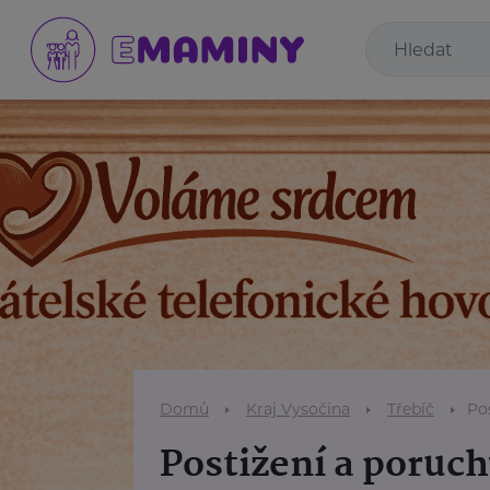
Domů
Kraj Vysočina
Třebíč
Po
Postižení a poruc