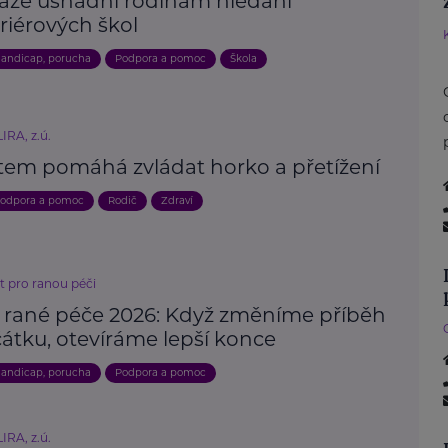
áze usnadní rodinám hledání
riérových škol
andicap, porucha
Podpora a pomoc
Škola
IRA, z.ú.
tem pomáhá zvládat horko a přetížení
odpora a pomoc
Rodič
Zdraví
t pro ranou péči
 rané péče 2026: Když změníme příběh
átku, otevíráme lepší konce
andicap, porucha
Podpora a pomoc
IRA, z.ú.