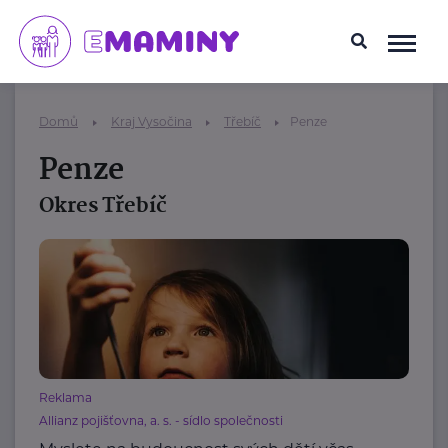
Domů
Kraj Vysočina
Třebíč
Penze
Penze
Okres Třebíč
Reklama
Allianz pojišťovna, a. s. - sídlo společnosti