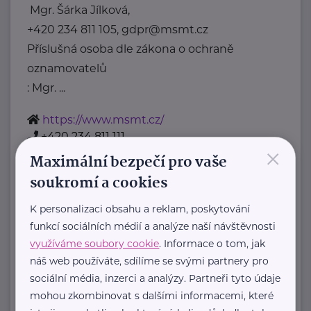
Mgr. Šárka Jílková,
+420 234 811 105, gdpr@msmt.cz
Příslušná osoba dle zákona o ochraně
oznamovatelů
: Mgr. ...
https://www.msmt.cz/
+420 234 811 111
×
posta@msmt.cz
Maximální bezpečí pro vaše
soukromí a cookies
Nadační fond Spolu s odvahou
K personalizaci obsahu a reklam, poskytování
Žižkova 403
Mladá Boleslav
funkcí sociálních médií a analýze naší návštěvnosti
Nadační fond Spolu s odvahou
využíváme soubory cookie
. Informace o tom, jak
je nezisková organizace, jejímž
náš web používáte, sdílíme se svými partnery pro
sociální média, inzerci a analýzy. Partneři tyto údaje
posláním je podporovat duševní
mohou zkombinovat s dalšími informacemi, které
zdraví dětí ...