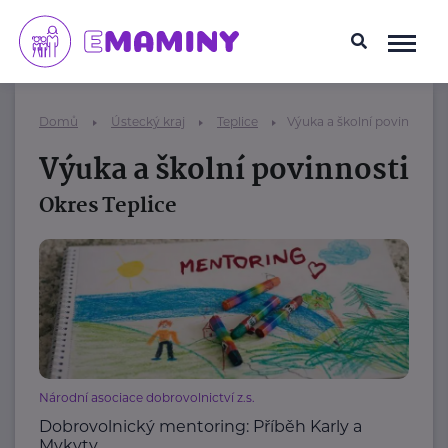
Domů
Ústecký kraj
Teplice
Výuka a školní povinnosti
Výuka a školní povinnosti
Okres Teplice
Národní asociace dobrovolnictví z.s.
Dobrovolnický mentoring: Příběh Karly a
Mykyty