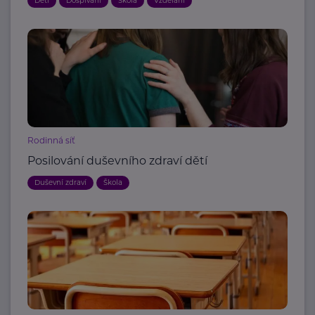
Děti
Dospívání
Škola
Vzdělání
Rodinná síť
Posilování duševního zdraví dětí
Duševní zdraví
Škola