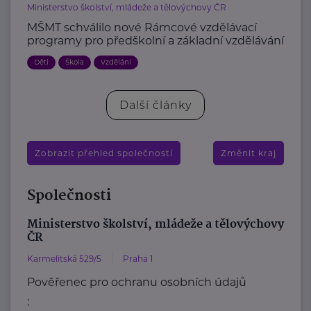
Ministerstvo školství, mládeže a tělovýchovy ČR
MŠMT schválilo nové Rámcové vzdělávací
programy pro předškolní a základní vzdělávání
Děti
Škola
Vzdělání
Další články
Zobrazit přehled společností
Změnit kraj
Společnosti
Ministerstvo školství, mládeže a tělovýchovy
ČR
Karmelitská 529/5
Praha 1
Pověřenec pro ochranu osobních údajů
: