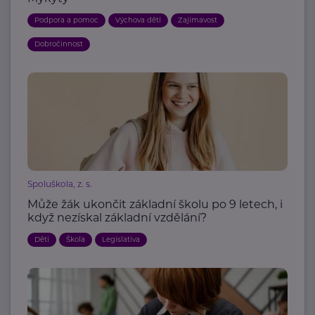
Podpora a pomoc
Výchova dětí
Zajímavost
Dobročinnost
Spoluškola, z. s.
Může žák ukončit základní školu po 9 letech, i
když nezískal základní vzdělání?
Děti
Škola
Legislativa