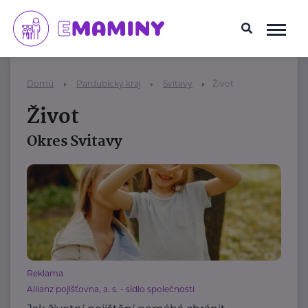
Domů
Pardubický kraj
Svitavy
Život
Život
Okres Svitavy
Reklama
Allianz pojišťovna, a. s. - sídlo společnosti