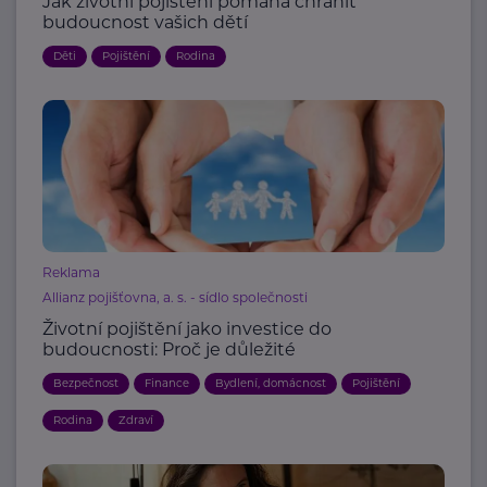
Jak životní pojištění pomáhá chránit
budoucnost vašich dětí
Děti
Pojištění
Rodina
Reklama
Allianz pojišťovna, a. s. - sídlo společnosti
Životní pojištění jako investice do
budoucnosti: Proč je důležité
Bezpečnost
Finance
Bydlení, domácnost
Pojištění
Rodina
Zdraví