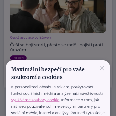
Česká asociace pojišťoven
Češi se bojí smrti, přesto se raději pojistí proti
úrazům
Pojištění
×
Maximální bezpečí pro vaše
soukromí a cookies
K personalizaci obsahu a reklam, poskytování
funkcí sociálních médií a analýze naší návštěvnosti
využíváme soubory cookie
. Informace o tom, jak
Newsletter
náš web používáte, sdílíme se svými partnery pro
sociální média, inzerci a analýzy. Partneři tyto údaje