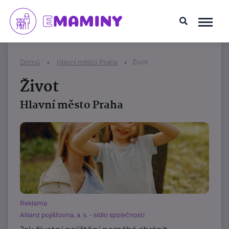
Domů
Hlavní město Praha
Život
Život
Hlavní město Praha
Reklama
Allianz pojišťovna, a. s. - sídlo společnosti