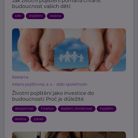
Jak životní pojištění pomáhá chránit
budoucnost vašich dětí
Děti
Pojištění
Rodina
Reklama
Allianz pojišťovna, a. s. - sídlo společnosti
Životní pojištění jako investice do
budoucnosti: Proč je důležité
Bezpečnost
Finance
Bydlení, domácnost
Pojištění
Rodina
Zdraví