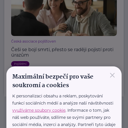
Česká asociace pojišťoven
Češi se bojí smrti, přesto se raději pojistí proti
úrazům
Pojištění
×
Maximální bezpečí pro vaše
soukromí a cookies
K personalizaci obsahu a reklam, poskytování
funkcí sociálních médií a analýze naší návštěvnosti
využíváme soubory cookie
. Informace o tom, jak
Newsletter
náš web používáte, sdílíme se svými partnery pro
sociální média, inzerci a analýzy. Partneři tyto údaje