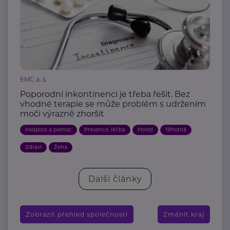
EMC a. s.
Poporodní inkontinenci je třeba řešit. Bez
vhodné terapie se může problém s udržením
moči výrazně zhoršit
Podpora a pomoc
Prevence, léčba
Porod
Těhotná
Zdraví
Žena
Další články
Zobrazit přehled společností
Změnit kraj