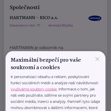
Společnosti
HARTMANN – RICO a.s.
Masarykovo nám. 77
Veverská Bítýška
HARTMANN je odborník na
×
zdravotnické pomůcky a hygienická
Maximální bezpečí pro vaše
řešení s dlouholetou tradicí.
soukromí a cookies
Zaměřuje ...
K personalizaci obsahu a reklam, poskytování
https://hartmanndirect.com/cs-cz
funkcí sociálních médií a analýze naší návštěvnosti
+420 800 100 150
využíváme soubory cookie
. Informace o tom, jak
info@hartmanndirect.cz
náš web používáte, sdílíme se svými partnery pro
sociální média, inzerci a analýzy. Partneři tyto údaje
Ministerstvo zdravotnictví ČR
mohou zkombinovat s dalšími informacemi, které