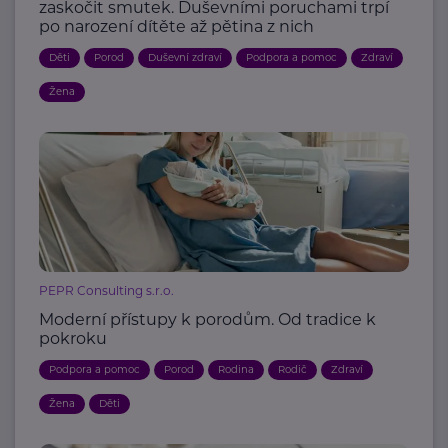
zaskočit smutek. Duševními poruchami trpí
po narození dítěte až pětina z nich
Děti
Porod
Duševní zdraví
Podpora a pomoc
Zdraví
Žena
PEPR Consulting s.r.o.
Moderní přístupy k porodům. Od tradice k
pokroku
Podpora a pomoc
Porod
Rodina
Rodič
Zdraví
Žena
Děti