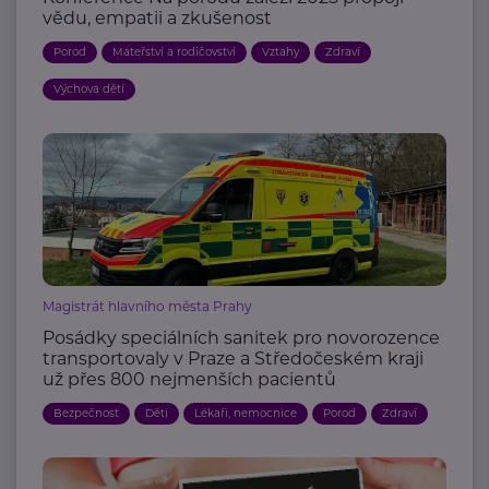
vědu, empatii a zkušenost
Porod
Mateřství a rodičovství
Vztahy
Zdraví
Výchova dětí
Magistrát hlavního města Prahy
Posádky speciálních sanitek pro novorozence
transportovaly v Praze a Středočeském kraji
už přes 800 nejmenších pacientů
Bezpečnost
Děti
Lékaři, nemocnice
Porod
Zdraví