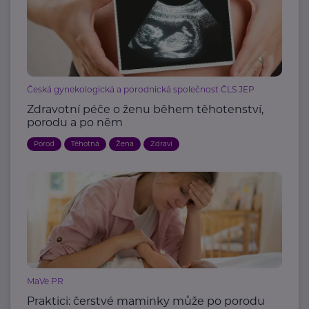
Česká gynekologická a porodnická společnost ČLS JEP
Zdravotní péče o ženu během těhotenství,
porodu a po něm
Porod
Těhotná
Žena
Zdraví
MaVe PR
Praktici: čerstvé maminky může po porodu