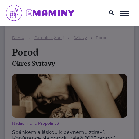
Domů
Pardubický kraj
Svitavy
Porod
Porod
Okres Svitavy
Nadační fond Propolis 33
Spánkem a láskou k pevnému zdraví.
Konference Na porodu záleží 2025 propojí