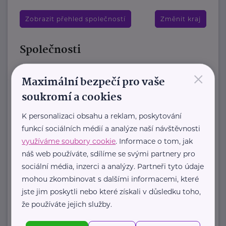
Zobrazit přehled společností
Změnit kraj
Společnosti
×
Brázdimský statek, z.s.
Maximální bezpečí pro vaše
Veliký Brázdim 9
Mratín
soukromí a cookies
Zařízení „Brázdimský statek“ nabízí
K personalizaci obsahu a reklam, poskytování
luxusní ubytování aktivním seniorům
funkcí sociálních médií a analýze naší návštěvnosti
již od čerstvého důchodového věku
využíváme soubory cookie
. Informace o tom, jak
v samostatných ...
náš web používáte, sdílíme se svými partnery pro
sociální média, inzerci a analýzy. Partneři tyto údaje
https://www.brazdimskystatek.cz/
mohou zkombinovat s dalšími informacemi, které
+420 605 244 772
jste jim poskytli nebo které získali v důsledku toho,
houstecka.alena@gmail.com
že používáte jejich služby.