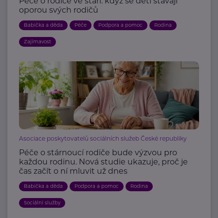
Péče o rodiče ve stáří: když se děti stávají
oporou svých rodičů
Babička a děda
Péče
Podpora a pomoc
Rodina
Zajímavost
Asociace poskytovatelů sociálních služeb České republiky
Péče o stárnoucí rodiče bude výzvou pro
každou rodinu. Nová studie ukazuje, proč je
čas začít o ní mluvit už dnes
Babička a děda
Podpora a pomoc
Rodina
Sociální služby