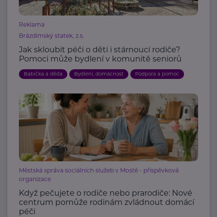
Reklama
Brázdimský statek, z.s.
Jak skloubit péči o děti i stárnoucí rodiče?
Pomoci může bydlení v komunitě seniorů
Babička a děda
Bydlení, domácnost
Podpora a pomoc
Městská správa sociálních služeb v Mostě - příspěvková
organizace
Když pečujete o rodiče nebo prarodiče: Nové
centrum pomůže rodinám zvládnout domácí
péči