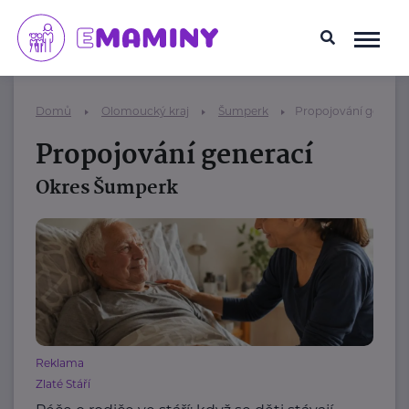
Domů
Olomoucký kraj
Šumperk
Propojování generac
Propojování generací
Okres Šumperk
Reklama
Zlaté Stáří