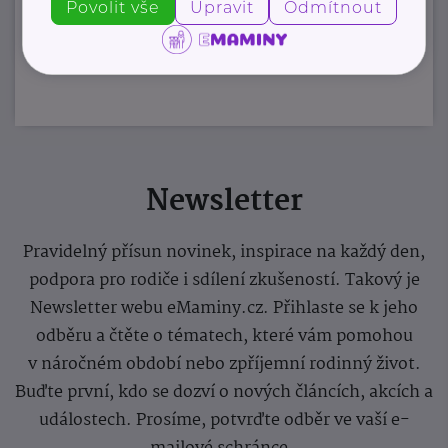
Povolit vše
Upravit
Odmítnout
Zobrazit přehled společností
Newsletter
Pravidelný přísun novinek, inspirace na každý den,
podpora pro rodiče i sdílení zkušeností. Takový je
Newsletter webu eMaminy.cz. Přihlaste se k jeho
odběru a čtěte o tématech, které vám pomohou
v náročném období nebo zpříjemní rodinný život.
Buďte první, kdo se dozví o nových článcích, akcích a
událostech. Prosíme, potvrďte odběr ve vaší e-