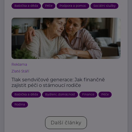
Babička a děda
Péče
Podpora a pomoc
Sociální služby
Reklama
Zlaté Stáří
Tlak sendvičové generace: Jak finančně
zajistit péči o stárnoucí rodiče
Babička a děda
Bydlení, domácnost
Finance
Péče
Rodina
Další články