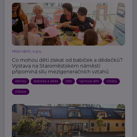
Mezi námi, o.p.s.
Co mohou děti získat od babiček a dědečků?
Výstava na Staroměstském náměstí
připomíná sílu mezigeneračních vztahů
Aktivity
Babička a děda
Děti
Výchova dětí
Vztahy
Zábava