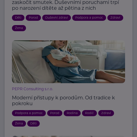
zaskočit smutek. Duševními poruchami trpí
po narození dítěte až pětina z nich
Děti
Porod
Duševní zdraví
Podpora a pomoc
Zdraví
Žena
PEPR Consulting s.r.o.
Moderní přístupy k porodům. Od tradice k
pokroku
Podpora a pomoc
Porod
Rodina
Rodič
Zdraví
Žena
Děti