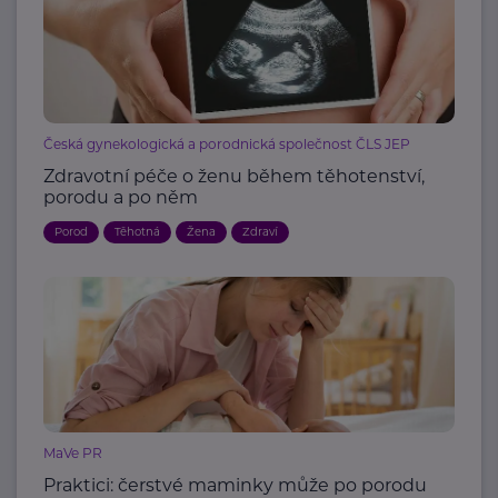
Česká gynekologická a porodnická společnost ČLS JEP
Zdravotní péče o ženu během těhotenství,
porodu a po něm
Porod
Těhotná
Žena
Zdraví
MaVe PR
Praktici: čerstvé maminky může po porodu