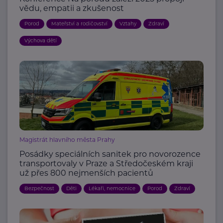
vědu, empatii a zkušenost
Porod
Mateřství a rodičovství
Vztahy
Zdraví
Výchova dětí
Magistrát hlavního města Prahy
Posádky speciálních sanitek pro novorozence
transportovaly v Praze a Středočeském kraji
už přes 800 nejmenších pacientů
Bezpečnost
Děti
Lékaři, nemocnice
Porod
Zdraví