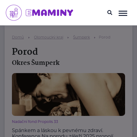
Domů
Olomoucký kraj
Šumperk
Porod
Porod
Okres Šumperk
Nadační fond Propolis 33
Spánkem a láskou k pevnému zdraví.
Konference Na porodu záleží 2025 propojí