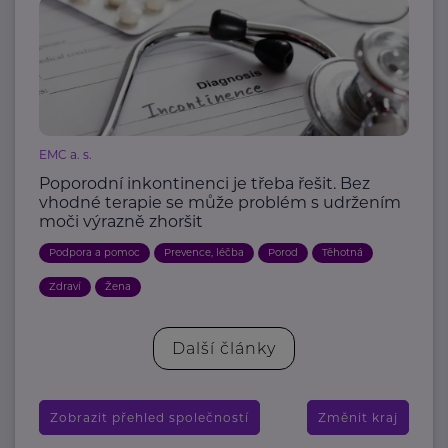
EMC a. s.
Poporodní inkontinenci je třeba řešit. Bez
vhodné terapie se může problém s udržením
moči výrazně zhoršit
Podpora a pomoc
Prevence, léčba
Porod
Těhotná
Zdraví
Žena
Další články
Zobrazit přehled společností
Změnit kraj