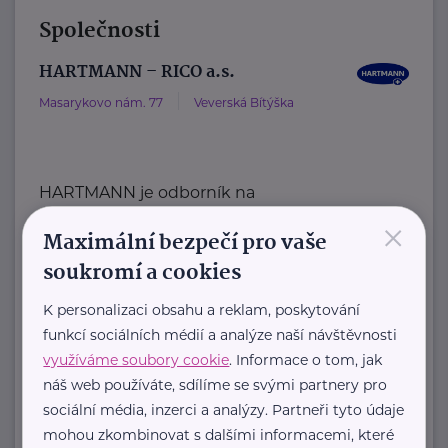
Společnosti
HARTMANN – RICO a.s.
Masarykovo nám. 77
Veverská Bítýška
HARTMANN je odborník na
×
zdravotnické pomůcky a hygienická
Maximální bezpečí pro vaše
řešení s dlouholetou tradicí.
soukromí a cookies
Zaměřuje ...
K personalizaci obsahu a reklam, poskytování
https://hartmanndirect.com/cs-cz
funkcí sociálních médií a analýze naší návštěvnosti
+420 800 100 150
využíváme soubory cookie
. Informace o tom, jak
info@hartmanndirect.cz
náš web používáte, sdílíme se svými partnery pro
sociální média, inzerci a analýzy. Partneři tyto údaje
Ministerstvo zdravotnictví ČR
mohou zkombinovat s dalšími informacemi, které