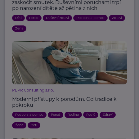
zaskočit smutek. Duševními poruchami trpí
po narození dítěte až pětina z nich
Děti
Porod
Duševní zdraví
Podpora a pomoc
Zdraví
Žena
PEPR Consulting s.r.o.
Moderní přístupy k porodům. Od tradice k
pokroku
Podpora a pomoc
Porod
Rodina
Rodič
Zdraví
Žena
Děti