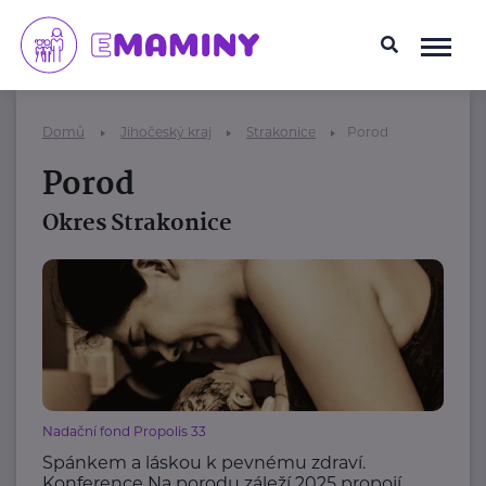
Domů
Jihočeský kraj
Strakonice
Porod
Porod
Okres Strakonice
Nadační fond Propolis 33
Spánkem a láskou k pevnému zdraví.
Konference Na porodu záleží 2025 propojí