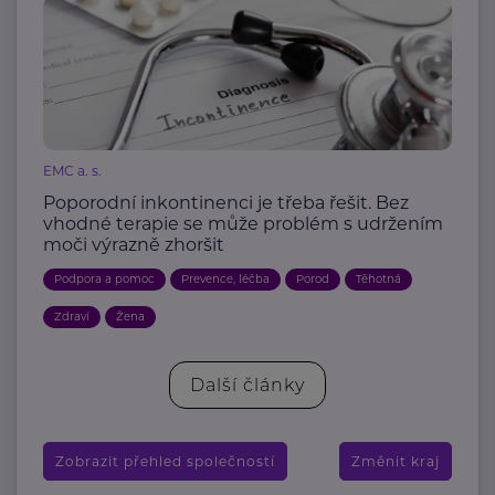
EMC a. s.
Poporodní inkontinenci je třeba řešit. Bez
vhodné terapie se může problém s udržením
moči výrazně zhoršit
Podpora a pomoc
Prevence, léčba
Porod
Těhotná
Zdraví
Žena
Další články
Zobrazit přehled společností
Změnit kraj