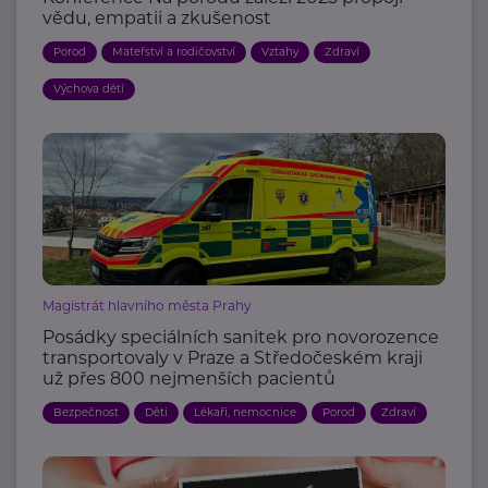
vědu, empatii a zkušenost
Porod
Mateřství a rodičovství
Vztahy
Zdraví
Výchova dětí
Magistrát hlavního města Prahy
Posádky speciálních sanitek pro novorozence
transportovaly v Praze a Středočeském kraji
už přes 800 nejmenších pacientů
Bezpečnost
Děti
Lékaři, nemocnice
Porod
Zdraví