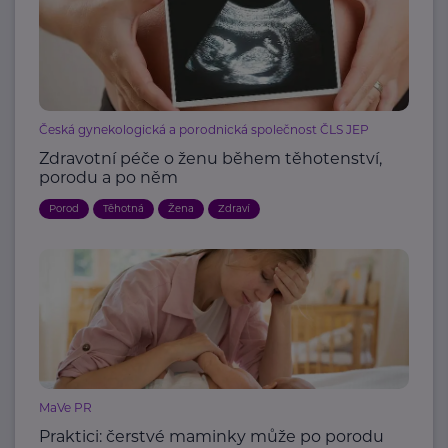
Česká gynekologická a porodnická společnost ČLS JEP
Zdravotní péče o ženu během těhotenství,
porodu a po něm
Porod
Těhotná
Žena
Zdraví
MaVe PR
Praktici: čerstvé maminky může po porodu