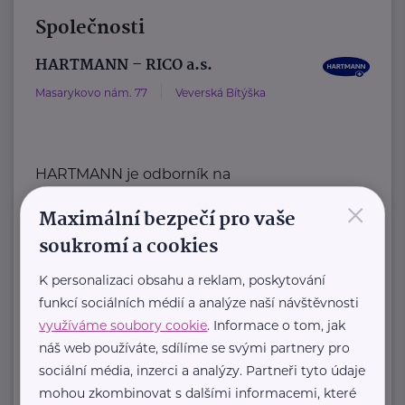
Společnosti
HARTMANN – RICO a.s.
Masarykovo nám. 77
Veverská Bítýška
HARTMANN je odborník na
×
zdravotnické pomůcky a hygienická
Maximální bezpečí pro vaše
řešení s dlouholetou tradicí.
soukromí a cookies
Zaměřuje ...
K personalizaci obsahu a reklam, poskytování
https://hartmanndirect.com/cs-cz
funkcí sociálních médií a analýze naší návštěvnosti
+420 800 100 150
využíváme soubory cookie
. Informace o tom, jak
info@hartmanndirect.cz
náš web používáte, sdílíme se svými partnery pro
sociální média, inzerci a analýzy. Partneři tyto údaje
Ministerstvo zdravotnictví ČR
mohou zkombinovat s dalšími informacemi, které