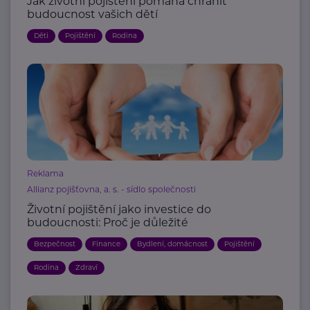
Jak životní pojištění pomáhá chránit
budoucnost vašich dětí
Děti
Pojištění
Rodina
Reklama
Allianz pojišťovna, a. s. - sídlo společnosti
Životní pojištění jako investice do
budoucnosti: Proč je důležité
Bezpečnost
Finance
Bydlení, domácnost
Pojištění
Rodina
Zdraví