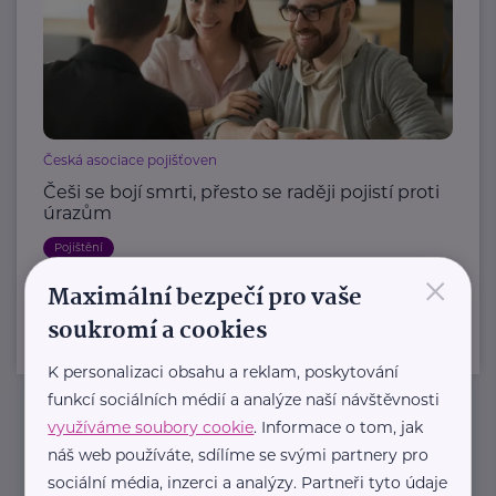
Česká asociace pojišťoven
Češi se bojí smrti, přesto se raději pojistí proti
úrazům
Pojištění
×
Maximální bezpečí pro vaše
soukromí a cookies
K personalizaci obsahu a reklam, poskytování
funkcí sociálních médií a analýze naší návštěvnosti
využíváme soubory cookie
. Informace o tom, jak
Newsletter
náš web používáte, sdílíme se svými partnery pro
sociální média, inzerci a analýzy. Partneři tyto údaje