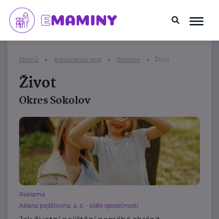
Domů
Karlovarský kraj
Sokolov
Život
Život
Okres Sokolov
Reklama
Allianz pojišťovna, a. s. - sídlo společnosti