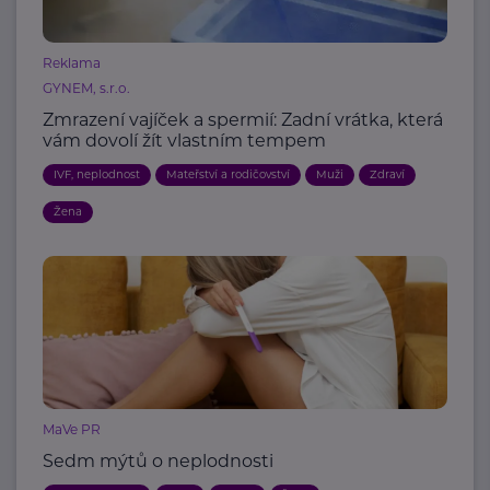
Reklama
GYNEM, s.r.o.
Zmrazení vajíček a spermií: Zadní vrátka, která
vám dovolí žít vlastním tempem
IVF, neplodnost
Mateřství a rodičovství
Muži
Zdraví
Žena
MaVe PR
Sedm mýtů o neplodnosti