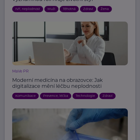
IVF, neplodnost
Muži
Těhotná
Zdraví
Žena
MaVe PR
Moderní medicína na obrazovce: Jak
digitalizace mění léčbu neplodnosti
Komunikace
Prevence, léčba
Technologie
Zdraví