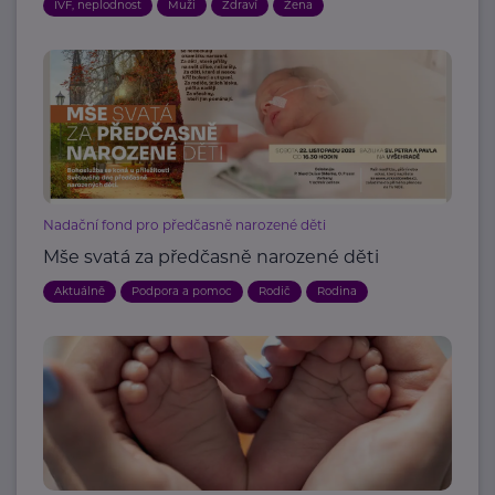
IVF, neplodnost
Muži
Zdraví
Žena
Nadační fond pro předčasně narozené děti
Mše svatá za předčasně narozené děti
Aktuálně
Podpora a pomoc
Rodič
Rodina