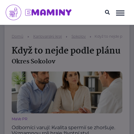
Domů
Karlovarský kraj
Sokolov
Když to nejde podle p
Když to nejde podle plánu
Okres Sokolov
MaVe PR
Odborníci varují: Kvalita spermií se zhoršuje.
Významnou roli hraje životní styl