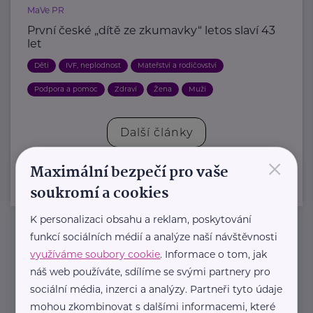
MaVe PR
První české „dítě ze zkumavky“ letos slaví 43
let
Děti
IVF, neplodnost
Mateřství a rodičovství
Podpora a pomoc
Zdraví
Žena
Muži
Další články
×
Maximální bezpečí pro vaše
soukromí a cookies
K personalizaci obsahu a reklam, poskytování
funkcí sociálních médií a analýze naší návštěvnosti
Newsletter
využíváme soubory cookie
. Informace o tom, jak
náš web používáte, sdílíme se svými partnery pro
sociální média, inzerci a analýzy. Partneři tyto údaje
Pravidelný přísun novinek, inspirace na každý den,
mohou zkombinovat s dalšími informacemi, které