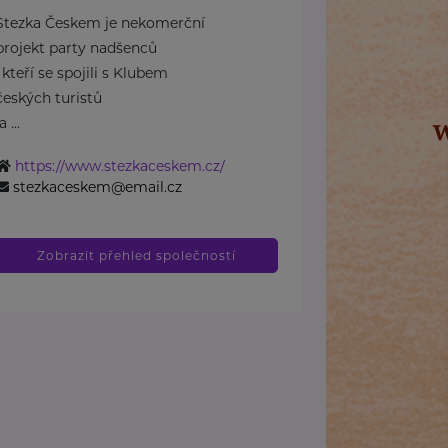
Stezka Českem je nekomerční
projekt party nadšenců
, kteří se spojili s Klubem
českých turistů
a ...
https://www.stezkaceskem.cz/
stezkaceskem@email.cz
Zobrazit přehled společností