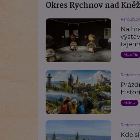
Okres Rychnov nad Kně
Pardubick
Na hr
výstav
tajem
Akce, Tip
Redakce 
Prázdn
histor
Aktivity
Redakce 
Kde si