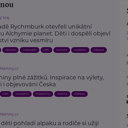
žnou
ý kraj
adě Rychmburk otevřeli unikátní
u Alchymie planet. Děti i dospělí objeví
ství vzniku vesmíru
Aktivity
Cestování
Děti
Kultura
Vzdělání
Zábava
eMaminy.cz
iny plné zážitků. Inspirace na výlety,
ii i objevování Česka
Děti
Dovolená
Prázdniny
Rodina
Zábava
eMaminy.cz
 děti pohladí alpaku a rodiče si užijí