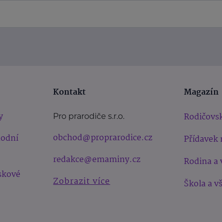
Kontakt
Magazín
y
Rodičovsk
Pro prarodiče s.r.o.
obchod@proprarodice.cz
hodní
Přídavek 
redakce@emaminy.cz
Rodina a 
skové
Zobrazit více
Škola a v