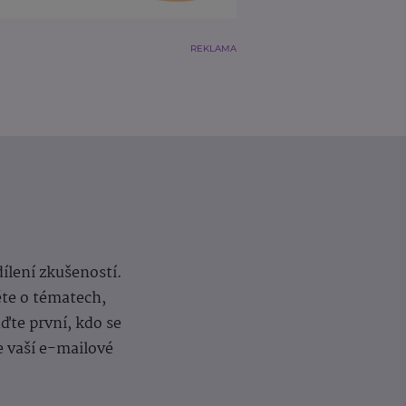
REKLAMA
dílení zkušeností.
ěte o tématech,
te první, kdo se
e vaší e-mailové