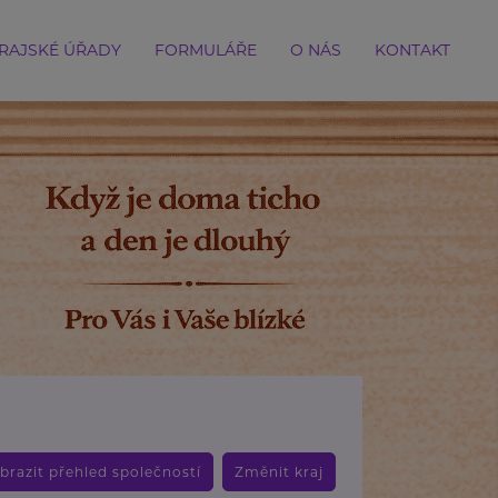
RAJSKÉ ÚŘADY
FORMULÁŘE
O NÁS
KONTAKT
brazit přehled společností
Změnit kraj