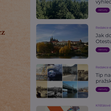
výhled
Aktivity
Redakce 
Jak d
Otestu
Aktivity
Redakce 
Tip na
pražs
Aktivity
Křišťálové 