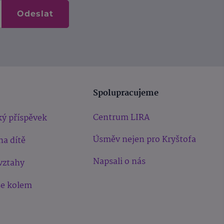
Odeslat
Spolupracujeme
Centrum LIRA
ý příspěvek
Úsměv nejen pro Kryštofa
na dítě
Napsali o nás
vztahy
še kolem