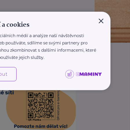
×
 a cookies
ciálních médií a analýze naší návštěvnosti
eb používáte, sdílíme se svými partnery pro
 mohou zkombinovat s dalšími informacemi, které
oužíváte jejich služby.
out