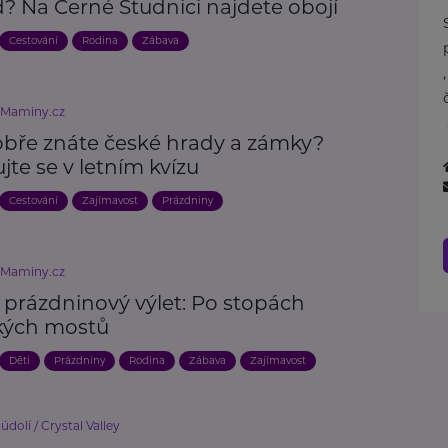
? Na Černé Studnici najdete obojí
Cestování
Rodina
Zábava
eMaminy.cz
obře znáte české hrady a zámky?
jte se v letním kvízu
Cestování
Zajímavost
Prázdniny
eMaminy.cz
 prázdninový výlet: Po stopách
kých mostů
Děti
Prázdniny
Rodina
Zábava
Zajímavost
údolí / Crystal Valley