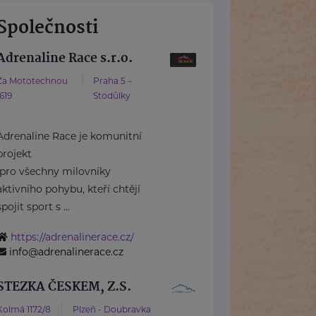
Společnosti
Adrenaline Race s.r.o.
Za Mototechnou
Praha 5 –
1619
Stodůlky
Adrenaline Race je komunitní
projekt
pro všechny milovníky
aktivního pohybu, kteří chtějí
spojit sport s ...
https://adrenalinerace.cz/
info@adrenalinerace.cz
STEZKA ČESKEM, Z.S.
Kolmá 1172/8
Plzeň - Doubravka