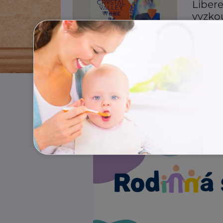
Libere
vyzkou
Akce, Tip
Rodina