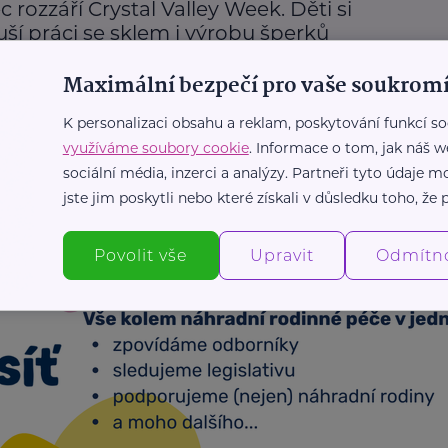
c rozzáří Crystal Valley Week. Děti si
ší práci se sklem i výrobu šperků
Aktuálně
Dobročinnost
Cestování
Děti
Prázdniny
Maximální bezpečí pro vaše soukromí
Zábava
K personalizaci obsahu a reklam, poskytování funkcí so
využíváme soubory cookie
. Informace o tom, jak náš w
Další články
sociální média, inzerci a analýzy. Partneři tyto údaje
jste jim poskytli nebo které získali v důsledku toho, že p
Povolit vše
Upravit
Odmítn