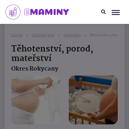
Domů
Plzeňský kraj
Rokycany
Těhotenství, porod, ma
Těhotenství, porod,
mateřství
Okres Rokycany