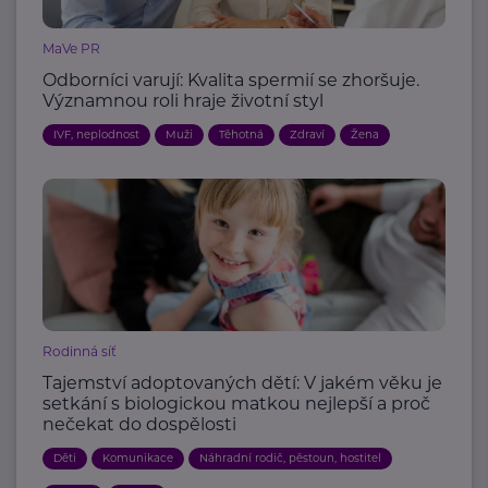
MaVe PR
Odborníci varují: Kvalita spermií se zhoršuje.
Významnou roli hraje životní styl
IVF, neplodnost
Muži
Těhotná
Zdraví
Žena
Rodinná síť
Tajemství adoptovaných dětí: V jakém věku je
setkání s biologickou matkou nejlepší a proč
nečekat do dospělosti
Děti
Komunikace
Náhradní rodič, pěstoun, hostitel