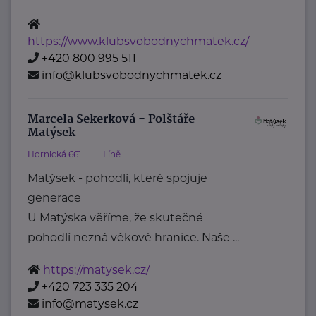
https://www.klubsvobodnychmatek.cz/
+420 800 995 511
info@klubsvobodnychmatek.cz
Marcela Sekerková - Polštáře
Matýsek
Hornická 661
Líně
Matýsek - pohodlí, které spojuje
generace
U Matýska věříme, že skutečné
pohodlí nezná věkové hranice. Naše ...
https://matysek.cz/
+420 723 335 204
info@matysek.cz