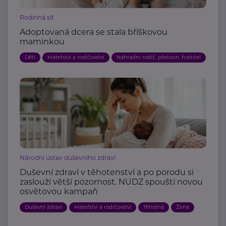
Rodinná síť
Adoptovaná dcera se stala bříškovou
maminkou
Děti
Mateřství a rodičovství
Náhradní rodič, pěstoun, hostitel
Národní ústav duševního zdraví
Duševní zdraví v těhotenství a po porodu si
zaslouží větší pozornost. NUDZ spouští novou
osvětovou kampaň
Duševní zdraví
Mateřství a rodičovství
Těhotná
Žena