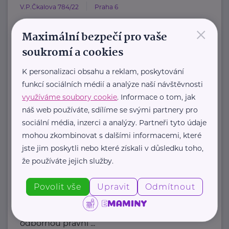
V.P.Čkalova 784/22
Praha 6
×
HOST Home-Start Česká republika je
Maximální bezpečí pro vaše
nezisková organizace, která již více
soukromí a cookies
než 20 let podporuje ...
K personalizaci obsahu a reklam, poskytování
https://www.hostcz.org/
funkcí sociálních médií a analýze naší návštěvnosti
+420 776 556 829
využíváme soubory cookie
. Informace o tom, jak
produkce@hostcz.org
náš web používáte, sdílíme se svými partnery pro
sociální média, inzerci a analýzy. Partneři tyto údaje
Klub svobodných matek z.s.
mohou zkombinovat s dalšími informacemi, které
jste jim poskytli nebo které získali v důsledku toho,
Dukelských hrdinů 34
Praha 7
že používáte jejich služby.
"Pomáháme rodičům a jejich dětem."
Povolit vše
Upravit
Odmítnout
Rodinám samoživitelů z celé ČR
poskytujeme finanční, materiální,
odbornou právní ...