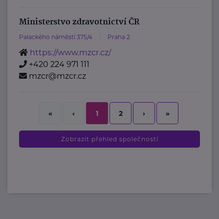
Ministerstvo zdravotnictví ČR
Palackého náměstí 375/4
Praha 2
https://www.mzcr.cz/
+420 224 971 111
mzcr@mzcr.cz
2
›
»
«
‹
1
Zobrazit přehled společností