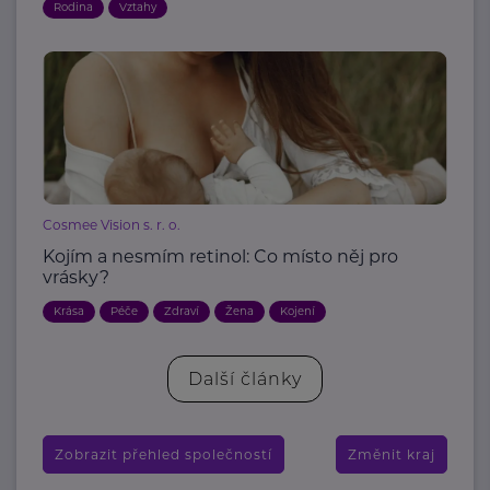
Rodina
Vztahy
Cosmee Vision s. r. o.
Kojím a nesmím retinol: Co místo něj pro
vrásky?
Krása
Péče
Zdraví
Žena
Kojení
Další články
Zobrazit přehled společností
Změnit kraj