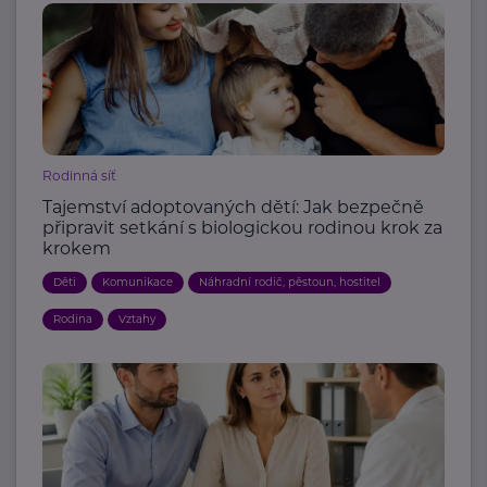
Rodinná síť
Tajemství adoptovaných dětí: Jak bezpečně
připravit setkání s biologickou rodinou krok za
krokem
Děti
Komunikace
Náhradní rodič, pěstoun, hostitel
Rodina
Vztahy