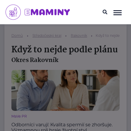
Domů
Středočeský kraj
Rakovník
Když to nejde podle
Když to nejde podle plánu
Okres Rakovník
MaVe PR
Odborníci varují: Kvalita spermií se zhoršuje.
Významnou roli hraje životní styl