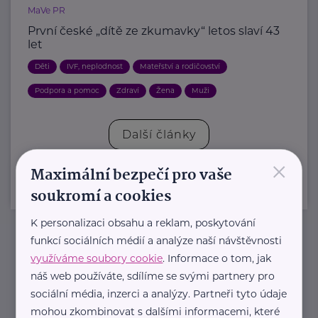
MaVe PR
První české „dítě ze zkumavky“ letos slaví 43
let
Děti
IVF, neplodnost
Mateřství a rodičovství
Podpora a pomoc
Zdraví
Žena
Muži
Další články
×
Maximální bezpečí pro vaše
soukromí a cookies
K personalizaci obsahu a reklam, poskytování
funkcí sociálních médií a analýze naší návštěvnosti
Newsletter
využíváme soubory cookie
. Informace o tom, jak
náš web používáte, sdílíme se svými partnery pro
sociální média, inzerci a analýzy. Partneři tyto údaje
Pravidelný přísun novinek, inspirace na každý den,
mohou zkombinovat s dalšími informacemi, které