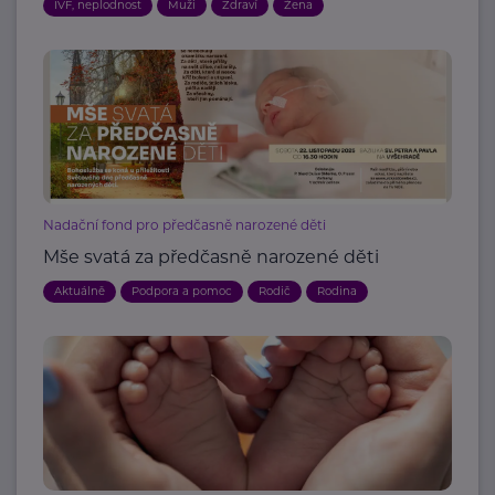
IVF, neplodnost
Muži
Zdraví
Žena
Nadační fond pro předčasně narozené děti
Mše svatá za předčasně narozené děti
Aktuálně
Podpora a pomoc
Rodič
Rodina