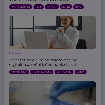
IVF, neplodnost
Muži
Těhotná
Zdraví
Žena
MaVe PR
Moderní medicína na obrazovce: Jak
digitalizace mění léčbu neplodnosti
Komunikace
Prevence, léčba
Technologie
Zdraví