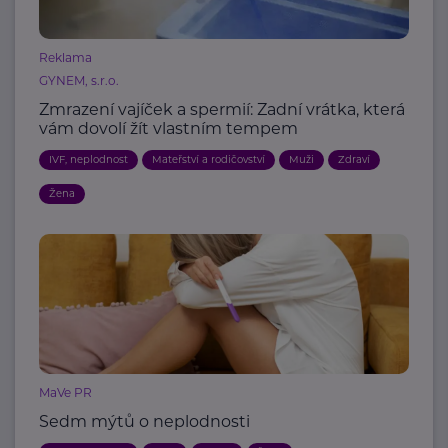
Reklama
GYNEM, s.r.o.
Zmrazení vajíček a spermií: Zadní vrátka, která
vám dovolí žít vlastním tempem
IVF, neplodnost
Mateřství a rodičovství
Muži
Zdraví
Žena
MaVe PR
Sedm mýtů o neplodnosti