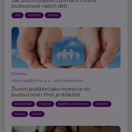
Jak životní pojištění pomáhá chránit
budoucnost vašich dětí
Děti
Pojištění
Rodina
Reklama
Allianz pojišťovna, a. s. - sídlo společnosti
Životní pojištění jako investice do
budoucnosti: Proč je důležité
Bezpečnost
Finance
Bydlení, domácnost
Pojištění
Rodina
Zdraví