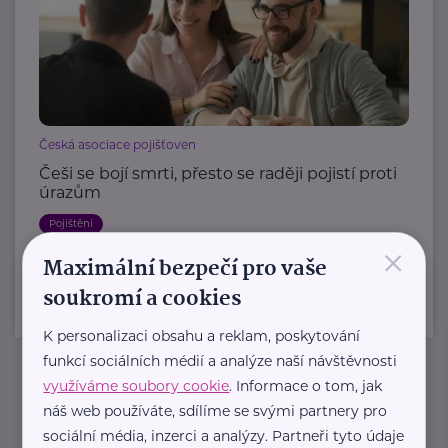
Česká asociace pojišťoven
Češi se bojí smrti, přesto se raději pojistí proti
úrazům
Pojištění
×
Maximální bezpečí pro vaše
soukromí a cookies
K personalizaci obsahu a reklam, poskytování
funkcí sociálních médií a analýze naší návštěvnosti
využíváme soubory cookie
. Informace o tom, jak
Newsletter
náš web používáte, sdílíme se svými partnery pro
sociální média, inzerci a analýzy. Partneři tyto údaje