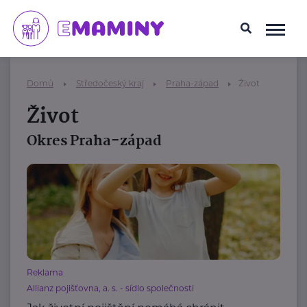
Domů
Středočeský kraj
Praha-západ
Život
Život
Okres Praha-západ
Reklama
Allianz pojišťovna, a. s. - sídlo společnosti