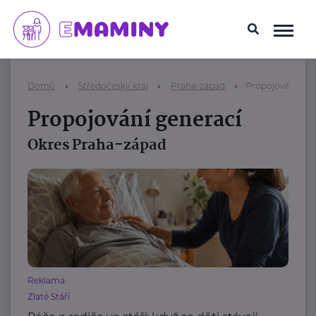
Domů
Středočeský kraj
Praha-západ
Propojování gen
Propojování generací
Okres Praha-západ
Reklama
Zlaté Stáří