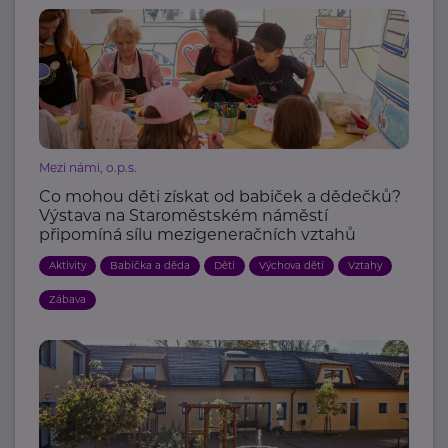
Mezi námi, o.p.s.
Co mohou děti získat od babiček a dědečků?
Výstava na Staroměstském náměstí
připomíná sílu mezigeneračních vztahů
Aktivity
Babička a děda
Děti
Výchova dětí
Vztahy
Zábava