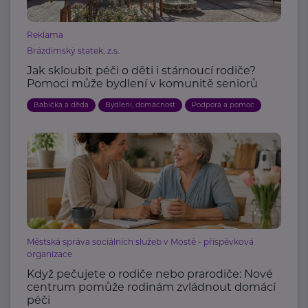
Reklama
Brázdimský statek, z.s.
Jak skloubit péči o děti i stárnoucí rodiče?
Pomoci může bydlení v komunitě seniorů
Babička a děda
Bydlení, domácnost
Podpora a pomoc
Městská správa sociálních služeb v Mostě - příspěvková
organizace
Když pečujete o rodiče nebo prarodiče: Nové
centrum pomůže rodinám zvládnout domácí
péči