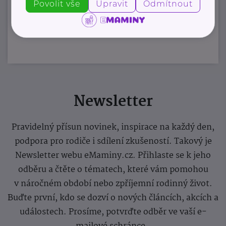
Povolit vše
Upravit
Odmítnout
Zobrazit přehled společností
Newsletter
Pravidelný přísun novinek, inspirace na každý den,
podpora pro rodiče i sdílení zkušeností. Takový je
Newsletter webu eMaminy.cz. Přihlaste se k jeho
odběru a čtěte o tématech, které vám pomohou
v náročném období nebo zpříjemní rodinný život.
Buďte první, kdo se dozví o nových článcích, akcích a
událostech. Prosíme, potvrďte odběr ve vaší e-