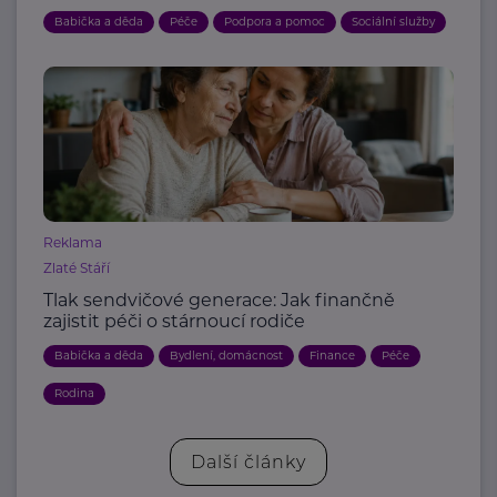
Babička a děda
Péče
Podpora a pomoc
Sociální služby
Reklama
Zlaté Stáří
Tlak sendvičové generace: Jak finančně
zajistit péči o stárnoucí rodiče
Babička a děda
Bydlení, domácnost
Finance
Péče
Rodina
Další články