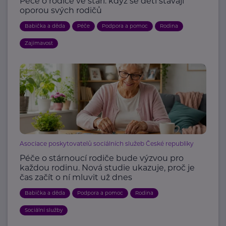
Péče o rodiče ve stáří: když se děti stávají
oporou svých rodičů
Babička a děda
Péče
Podpora a pomoc
Rodina
Zajímavost
Asociace poskytovatelů sociálních služeb České republiky
Péče o stárnoucí rodiče bude výzvou pro
každou rodinu. Nová studie ukazuje, proč je
čas začít o ní mluvit už dnes
Babička a děda
Podpora a pomoc
Rodina
Sociální služby