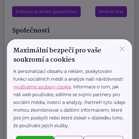
Zobrazit přehled společností
Změnit kraj
Společnosti
×
Brázdimský statek, z.s.
Maximální bezpečí pro vaše
Veliký Brázdim 9
Mratín
soukromí a cookies
Zařízení „Brázdimský statek“ nabízí
K personalizaci obsahu a reklam, poskytování
luxusní ubytování aktivním seniorům
funkcí sociálních médií a analýze naší návštěvnosti
již od čerstvého důchodového věku
využíváme soubory cookie
. Informace o tom, jak
v samostatných ...
náš web používáte, sdílíme se svými partnery pro
sociální média, inzerci a analýzy. Partneři tyto údaje
https://www.brazdimskystatek.cz/
mohou zkombinovat s dalšími informacemi, které
+420 605 244 772
jste jim poskytli nebo které získali v důsledku toho,
houstecka.alena@gmail.com
že používáte jejich služby.