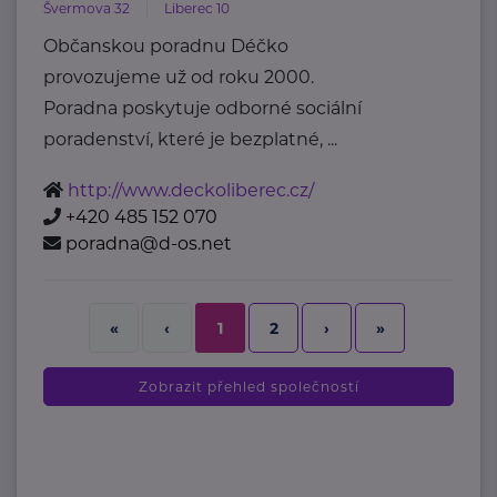
Švermova 32
Liberec 10
Občanskou poradnu Déčko
provozujeme už od roku 2000.
Poradna poskytuje odborné sociální
poradenství, které je bezplatné, ...
http://www.deckoliberec.cz/
+420 485 152 070
poradna@d-os.net
2
›
»
«
‹
1
Zobrazit přehled společností