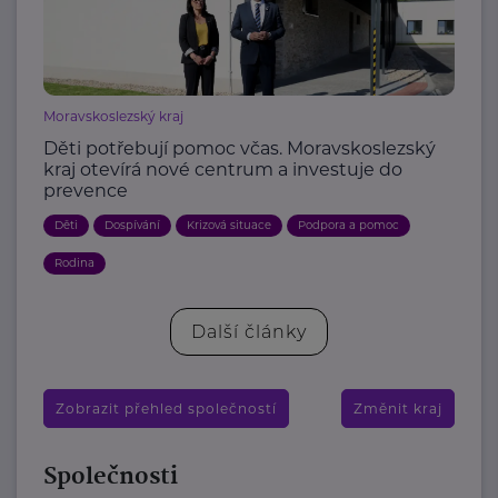
Moravskoslezský kraj
Děti potřebují pomoc včas. Moravskoslezský
kraj otevírá nové centrum a investuje do
prevence
Děti
Dospívání
Krizová situace
Podpora a pomoc
Rodina
Další články
Zobrazit přehled společností
Změnit kraj
Společnosti