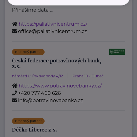
zdravotní a sociální péče."
Přinášíme data ...
https://paliativnicentrum.cz/
office@paliativnicentrum.cz
Bronzový partner
Česká federace potravinových bank,
z.s.
náměstí U lípy svobody 4/12
Praha 10 - Dubeč
https://www.potravinovebanky.cz/
+420 777 460 626
info@potravinovabanka.cz
Bronzový partner
Déčko Liberec z.s.