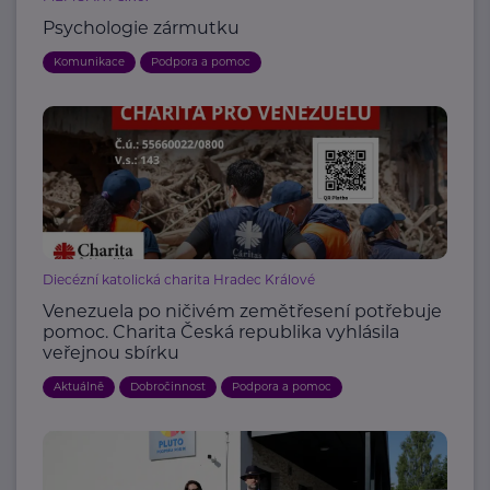
Psychologie zármutku
Komunikace
Podpora a pomoc
Diecézní katolická charita Hradec Králové
Venezuela po ničivém zemětřesení potřebuje
pomoc. Charita Česká republika vyhlásila
veřejnou sbírku
Aktuálně
Dobročinnost
Podpora a pomoc