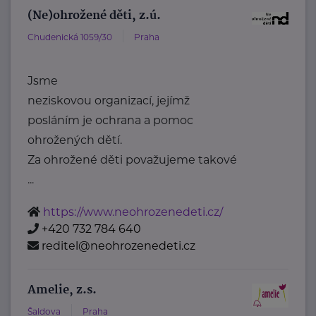
(Ne)ohrožené děti, z.ú.
Chudenická 1059/30
Praha
Jsme
neziskovou organizací, jejímž
posláním je ochrana a pomoc
ohrožených dětí.
Za ohrožené děti považujeme takové
...
https://www.neohrozenedeti.cz/
+420 732 784 640
reditel@neohrozenedeti.cz
Amelie, z.s.
Šaldova
Praha