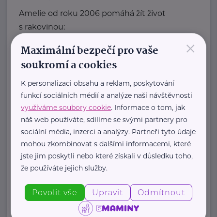
Amelie od roku 2006 pomáhá žít život
s rakovinou:
×
Maximální bezpečí pro vaše
poskytujeme
soukromí a cookies
psychosociální pomoc
K personalizaci obsahu a reklam, poskytování
onkologicky nemocným a ...
funkcí sociálních médií a analýze naší návštěvnosti
https://www.amelie-zs.cz/
využíváme soubory cookie
. Informace o tom, jak
+420 739 001 123
náš web používáte, sdílíme se svými partnery pro
praha@amelie-zs.cz
sociální média, inzerci a analýzy. Partneři tyto údaje
mohou zkombinovat s dalšími informacemi, které
jste jim poskytli nebo které získali v důsledku toho,
Centrum paliativní péče
že používáte jejich služby.
Dykova 1165/15
Praha 10 Vinohrady
"Zlepšujeme péči o umírající v České
Povolit vše
Upravit
Odmítnout
republice, a napříč systémem