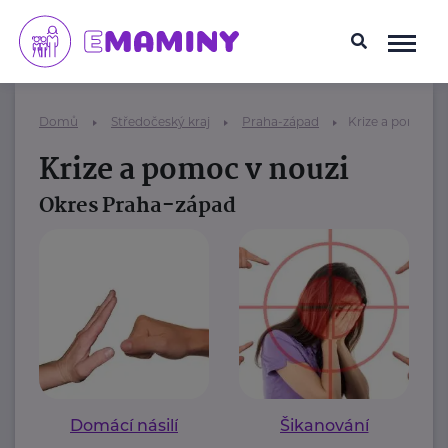
Domů
Středočeský kraj
Praha-západ
Krize a pomoc v
Krize a pomoc v nouzi
Okres Praha-západ
Domácí násilí
Šikanování