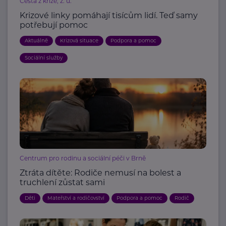
Cesta z krize, z. ú.
Krizové linky pomáhají tisícům lidí. Teď samy
potřebují pomoc
Aktuálně
Krizová situace
Podpora a pomoc
Sociální služby
Centrum pro rodinu a sociální péči v Brně
Ztráta dítěte: Rodiče nemusí na bolest a
truchlení zůstat sami
Děti
Mateřství a rodičovství
Podpora a pomoc
Rodič