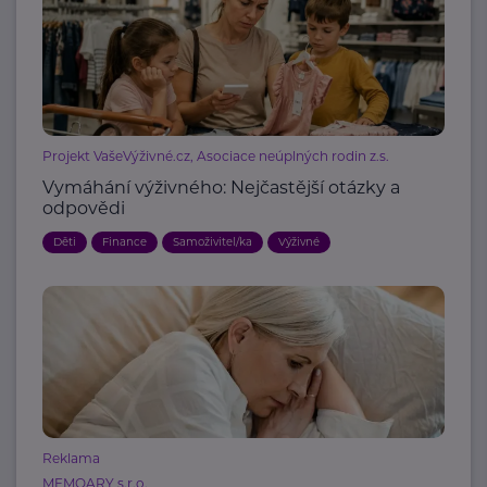
Projekt VašeVýživné.cz, Asociace neúplných rodin z.s.
Vymáhání výživného: Nejčastější otázky a
odpovědi
Děti
Finance
Samoživitel/ka
Výživné
Reklama
MEMOARY s.r.o.