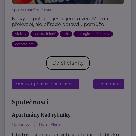
Spolek Ukliďme Česko
Na výlet přibalte ještě jednu věc. Možná
překvapí, ale přírodě opravdu pomůže
Aktivity
Dobrovolnictví
Děti
Ekologie, udržitelnost
Výchova dětí
Další články
Zobrazit přehled společností
Změnit kraj
Společnosti
Apartmány Nad rybníky
Hůrka 150
Horní Planá
Ubytování v moderních apartmánech blízko