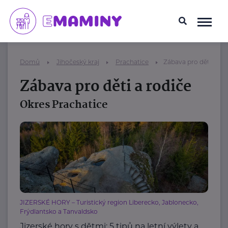
Domů
Jihočeský kraj
Prachatice
Zábava pro děti a rod
Zábava pro děti a rodiče
Okres Prachatice
JIZERSKÉ HORY – Turistický region Liberecko, Jablonecko,
Frýdlantsko a Tanvaldsko
Jizerské hory s dětmi: 5 tipů na letní výlety a