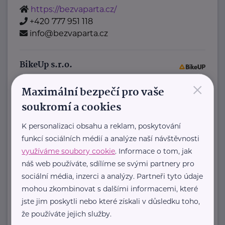
https://bezvaparta.cz/
+420 777 951 118
info@bezvaparta.cz
BikeUp s.r.o.
×
Stehlíkova 1233
Slaný 1
Maximální bezpečí pro vaše
Jsme BikeUP
soukromí a cookies
– měníme způsob, jakým děti jezdí na
kolech!
K personalizaci obsahu a reklam, poskytování
funkcí sociálních médií a analýze naší návštěvnosti
Místo neustálého nakupování nových
využíváme soubory cookie
. Informace o tom, jak
kol ...
náš web používáte, sdílíme se svými partnery pro
sociální média, inzerci a analýzy. Partneři tyto údaje
https://bikeup.rent/cs
+420 702 133 192
mohou zkombinovat s dalšími informacemi, které
hello@bikeup.rent
jste jim poskytli nebo které získali v důsledku toho,
že používáte jejich služby.