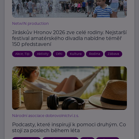
NetwIN production
Jiráskův Hronov 2026 zve celé rodiny. Nejstarší
festival amatérského divadla nabídne téměř
150 představení
Akce, Tip
Aktivity
Děti
Kultura
Rodina
Zábava
Národní asociace dobrovolnictví z.s.
Podcasty, které inspirují k pomoci druhým. Co
stojí za poslech během léta