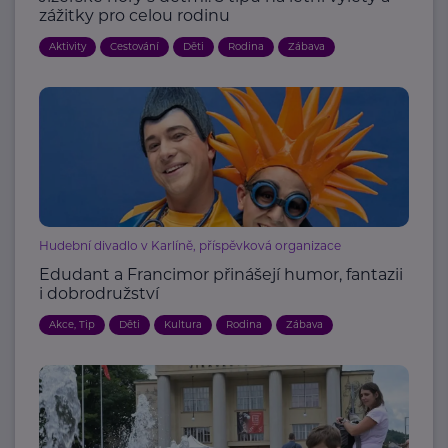
zážitky pro celou rodinu
Aktivity
Cestování
Děti
Rodina
Zábava
Hudební divadlo v Karlíně, příspěvková organizace
Edudant a Francimor přinášejí humor, fantazii
i dobrodružství
Akce, Tip
Děti
Kultura
Rodina
Zábava