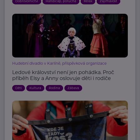
Dobrovolnictví
Handicap, porucha
Relax
Zajímavost
Hudební divadlo v Karlíně, příspěvková organizace
Ledové království není jen pohádka. Proč
příběh Elsy a Anny oslovuje děti i rodiče
Děti
Kultura
Rodina
Zábava