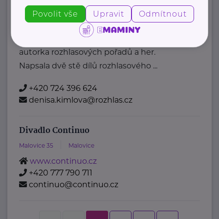
Denisa Kimlová
Povolit vše
Upravit
Odmítnout
Krkonošská 153
Vrchlabí
Moderátorka Rádia Junior, spisovatelka a
autorka rozhlasových pořadů a her.
Napsala dvě stě dílů rozhlasového ...
+420 724 396 624
denisa.kimlova@rozhlas.cz
Divadlo Continuo
Malovice 35
Malovice
www.continuo.cz
+420 777 790 711
continuo@continuo.cz