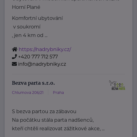
Horní Plané
Komfortní ubytování
v soukromí
, jen 4 km od ...
https://nadrybniky.cz/
+420 777 712 577
info@nadrybniky.cz
Bezva parta s.r.o.
Chlumova 206/21
Praha
S bezva partou za zábavou
Na počátku stála parta nadšenců,
kteří chtěli realizovat zážitkové akce, ...