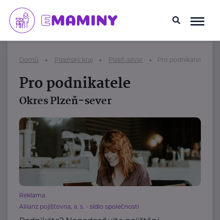
Domů
Plzeňský kraj
Plzeň-sever
Pro podnikatele
Pro podnikatele
Okres Plzeň-sever
Reklama
Allianz pojišťovna, a. s. - sídlo společnosti