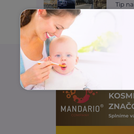
Tip na
pražs
Aktivity