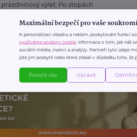
 prázdninový výlet: Po stopách
kých mostů
Maximální bezpečí pro vaše soukromí
Děti
Prázdniny
Rodina
Zábava
Zajímavost
K personalizaci obsahu a reklam, poskytování funkcí so
využíváme soubory cookie
. Informace o tom, jak náš w
Další články
sociální média, inzerci a analýzy. Partneři tyto údaje
jste jim poskytli nebo které získali v důsledku toho, že p
Povolit vše
Upravit
Odmítn