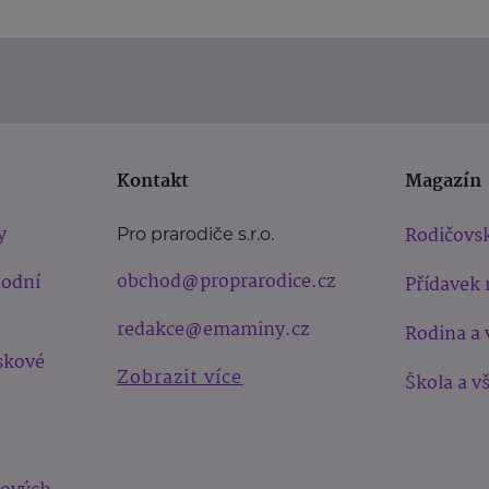
Kontakt
Magazín
y
Rodičovsk
Pro prarodiče s.r.o.
obchod@proprarodice.cz
hodní
Přídavek 
redakce@emaminy.cz
Rodina a 
skové
Zobrazit více
Škola a v