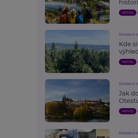
histor
Aktivity
Redakce 
Kde si
výhled
Aktivity
Redakce 
Jak d
Otestu
Aktivity
Redakce 