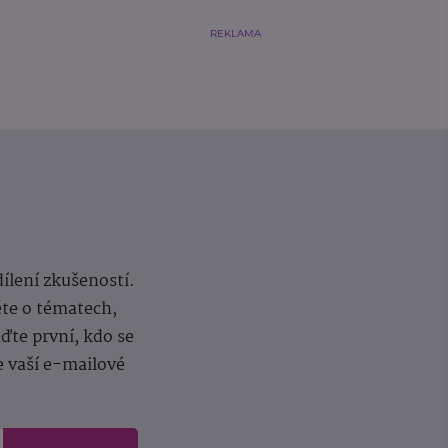
REKLAMA
dílení zkušeností.
ěte o tématech,
te první, kdo se
e vaší e-mailové