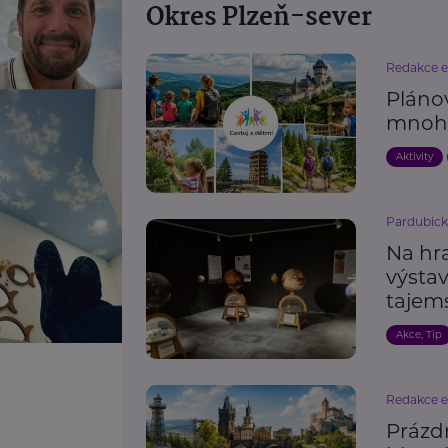
Okres Plzeň-sever
Redakce 
Pláno
mnoh
Aktivity
Pardubick
Na hr
výstav
tajem
Akce, Tip
Redakce 
Prázdn