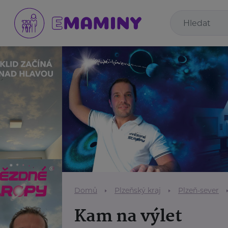
Domů
Plzeňský kraj
Plzeň-sever
Kam na výlet