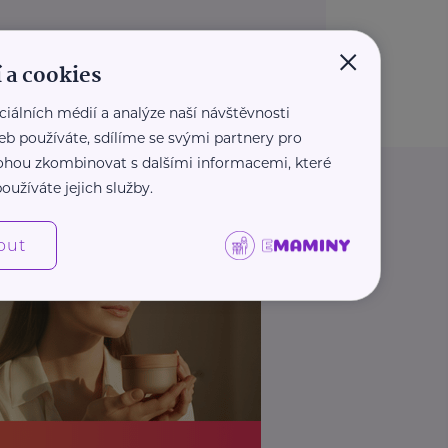
×
 a cookies
ciálních médií a analýze naší návštěvnosti
eb používáte, sdílíme se svými partnery pro
 mohou zkombinovat s dalšími informacemi, které
oužíváte jejich služby.
out