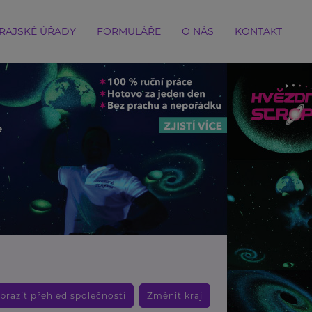
RAJSKÉ ÚŘADY
FORMULÁŘE
O NÁS
KONTAKT
brazit přehled společností
Změnit kraj