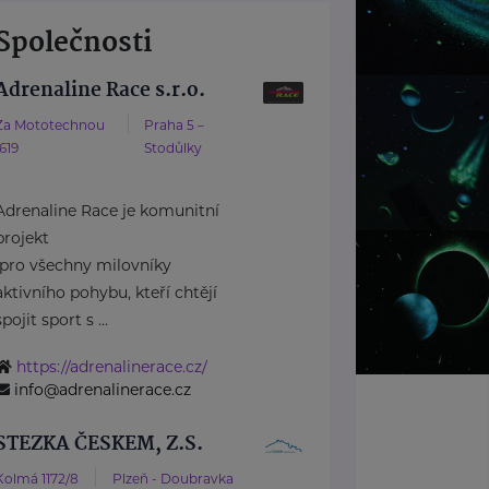
Společnosti
Adrenaline Race s.r.o.
Za Mototechnou
Praha 5 –
1619
Stodůlky
Adrenaline Race je komunitní
projekt
pro všechny milovníky
aktivního pohybu, kteří chtějí
spojit sport s ...
https://adrenalinerace.cz/
info@adrenalinerace.cz
STEZKA ČESKEM, Z.S.
Kolmá 1172/8
Plzeň - Doubravka