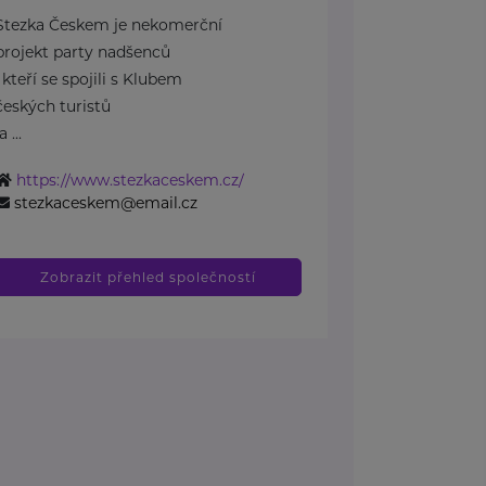
Stezka Českem je nekomerční
projekt party nadšenců
, kteří se spojili s Klubem
českých turistů
a ...
https://www.stezkaceskem.cz/
stezkaceskem@email.cz
Zobrazit přehled společností