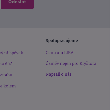
Odeslat
Spolupracujeme
Centrum LIRA
ý příspěvek
Úsměv nejen pro Kryštofa
na dítě
Napsali o nás
vztahy
še kolem