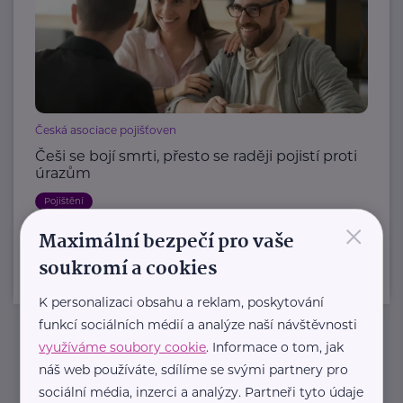
Česká asociace pojišťoven
Češi se bojí smrti, přesto se raději pojistí proti
úrazům
Pojištění
×
Maximální bezpečí pro vaše
soukromí a cookies
K personalizaci obsahu a reklam, poskytování
funkcí sociálních médií a analýze naší návštěvnosti
využíváme soubory cookie
. Informace o tom, jak
Newsletter
náš web používáte, sdílíme se svými partnery pro
sociální média, inzerci a analýzy. Partneři tyto údaje