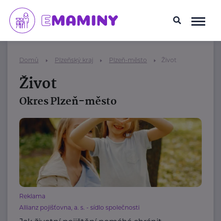
Domů
Plzeňský kraj
Plzeň-město
Život
Život
Okres Plzeň-město
Reklama
Allianz pojišťovna, a. s. - sídlo společnosti