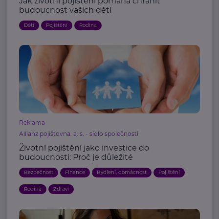
Jak životní pojištění pomáhá chránit
budoucnost vašich dětí
Děti
Pojištění
Rodina
Reklama
Allianz pojišťovna, a. s. - sídlo společnosti
Životní pojištění jako investice do
budoucnosti: Proč je důležité
Bezpečnost
Finance
Bydlení, domácnost
Pojištění
Rodina
Zdraví