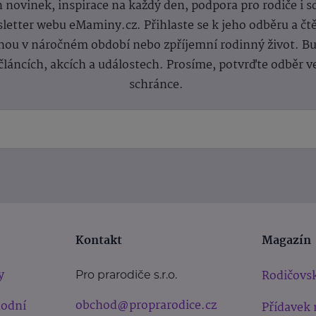
 novinek, inspirace na každý den, podpora pro rodiče i s
letter webu eMaminy.cz. Přihlaste se k jeho odběru a čt
ou v náročném období nebo zpříjemní rodinný život. Buď
článcích, akcích a událostech. Prosíme, potvrďte odběr v
schránce.
Kontakt
Magazín
y
Rodičovsk
Pro prarodiče s.r.o.
obchod@proprarodice.cz
hodní
Přídavek 