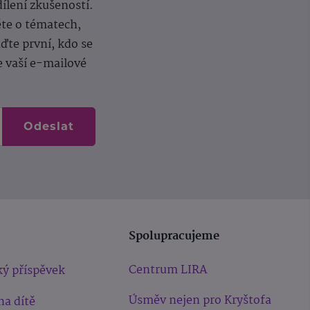
dílení zkušeností.
ěte o tématech,
te první, kdo se
e vaší e-mailové
Odeslat
Spolupracujeme
Centrum LIRA
ý příspěvek
Úsměv nejen pro Kryštofa
na dítě