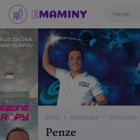
Domů
Plzeňský kraj
Plzeň-město
Penze