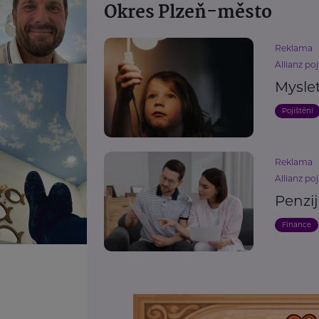
Okres Plzeň-město
Reklama
Allianz poj
Mysle
Pojištění
Reklama
Allianz poj
Penzij
Finance