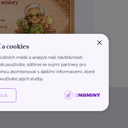
×
 a cookies
ciálních médií a analýze naší návštěvnosti
REKLAMA
eb používáte, sdílíme se svými partnery pro
 mohou zkombinovat s dalšími informacemi, které
oužíváte jejich služby.
out