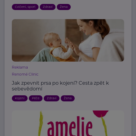
Cvičení, sport
Zdraví
Žena
Reklama
Renomé Clinic
Jak zpevnit prsa po kojení? Cesta zpět k
sebevědomí
Kojení
Péče
Zdraví
Žena