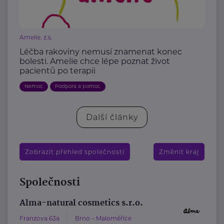
Amelie, z.s.
Léčba rakoviny nemusí znamenat konec
bolesti. Amelie chce lépe poznat život
pacientů po terapii
Nemoc
Podpora a pomoc
Další články
Zobrazit přehled společností
Změnit kraj
Společnosti
Alma-natural cosmetics s.r.o.
Franzova 63a
Brno – Maloměřice