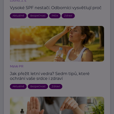
Loono, z. s.
Vysoké SPF nestačí. Odborníci vysvětlují proč
Aktuálně
Bezpečnost
Péče
Zdraví
MaVe PR
Jak přežít letní vedra? Sedm tipů, které
ochrání vaše srdce i zdraví
Aktuálně
Bezpečnost
Zdraví