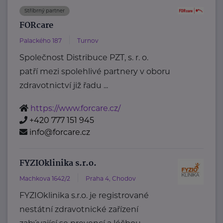
Stříbrný partner
FORcare
Palackého 187
Turnov
Společnost Distribuce PZT, s. r. o.
patří mezi spolehlivé partnery v oboru
zdravotnictví již řadu ...
https://www.forcare.cz/
+420 777 151 945
info@forcare.cz
FYZIOklinika s.r.o.
Machkova 1642/2
Praha 4, Chodov
FYZIOklinika s.r.o. je registrované
nestátní zdravotnické zařízení