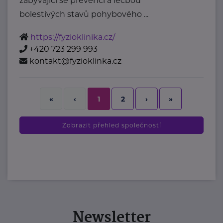
zabývající se prevencí a léčbou
bolestivých stavů pohybového ...
https://fyzioklinika.cz/
+420 723 299 993
kontakt@fyzioklinka.cz
2
›
»
«
‹
1
Zobrazit přehled společností
Newsletter