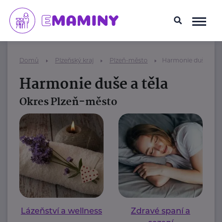
Domů
Plzeňský kraj
Plzeň-město
Harmonie duše a tě
Harmonie duše a těla
Okres Plzeň-město
Lázeňství a wellness
Zdravé spaní a