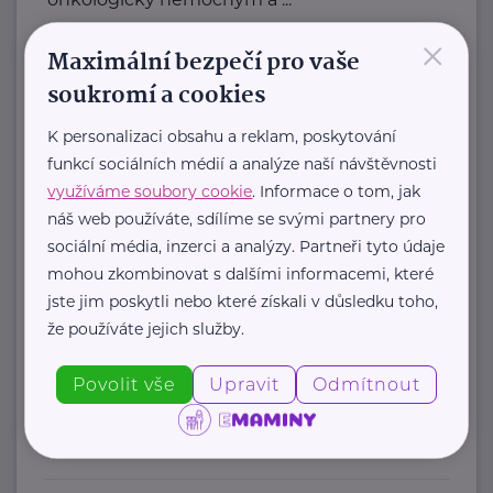
×
https://www.amelie-zs.cz/
Maximální bezpečí pro vaše
+420 739 001 123
soukromí a cookies
praha@amelie-zs.cz
K personalizaci obsahu a reklam, poskytování
funkcí sociálních médií a analýze naší návštěvnosti
Cosmee Vision s. r. o.
využíváme soubory cookie
. Informace o tom, jak
Kodaňská 1441/46
Praha 10
náš web používáte, sdílíme se svými partnery pro
sociální média, inzerci a analýzy. Partneři tyto údaje
Sallie je značka lesní kosmetiky z
mohou zkombinovat s dalšími informacemi, které
jste jim poskytli nebo které získali v důsledku toho,
Karlových Varů.
že používáte jejich služby.
Propojuje kvalitní přírodní
ingredience, blahodárné účinky ...
Povolit vše
Upravit
Odmítnout
https://sallie.cz/
info@sallie.cz